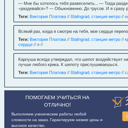
— Мне бы хотелось тебя развеселить... — Тогда разд
«раздевайся»? — Обыкновенно. До трусов. И я сразу 
Теги:
Виктория Платова
//
Stalingrad, станция метро
//
н
Всякий раз, когда я смотрю на тебя, мое сердце переп
Теги:
Виктория Платова
//
Stalingrad, станция метро
//
к
сердце
//
я
//
Карлуша всегда утверждал, что шепот воздействует н
лучше любого крика. К шепоту прислушиваешься.
Теги:
Виктория Платова
//
Stalingrad, станция метро
//
с
ПОМОГАЕМ УЧИТЬСЯ НА
ОТЛИЧНО!
Выполняем ученические работы любой
сложности на заказ. Гарантируем низкие цены и
высокое качество.