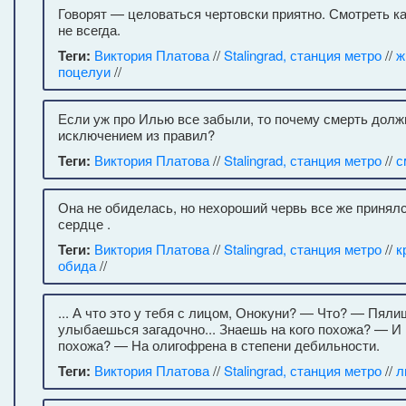
Говорят — целоваться чертовски приятно. Смотреть к
не всегда.
Теги:
Виктория Платова
//
Stalingrad, станция метро
//
ж
поцелуи
//
Если уж про Илью все забыли, то почему смерть долж
исключением из правил?
Теги:
Виктория Платова
//
Stalingrad, станция метро
//
с
Она не обиделась, но нехороший червь все же принял
сердце .
Теги:
Виктория Платова
//
Stalingrad, станция метро
//
к
обида
//
... А что это у тебя с лицом, Онокуни? — Что? — Пяли
улыбаешься загадочно... Знаешь на кого похожа? — И н
похожа? — На олигофрена в степени дебильности.
Теги:
Виктория Платова
//
Stalingrad, станция метро
//
л