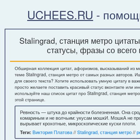
UCHEES.RU
- помощ
Stalingrad, станция метро цитат
статусы, фразы со всего
Обширная коллекция цитат, афоризмов, высказываний из м
теме Stalingrad, станция метро от самых разных авторов. 
для своего текста? Хотите использовать умную цитату в ва
просто желаете поставить красивый статус вконтакте или и
используйте наш список цитат про Stalingrad, станция мет
этой странице.
Ревность — штука до крайности болезненная. Она срод
комариным и не волчьим: укусам мошкИ. МошкА не пр
вырывает крохотные, микроскопические куски плоти.
Теги:
Виктория Платова
//
Stalingrad, станция метро
//
р