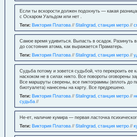
Если ты вскорости должен подохнуть — какая разница
с Оскаром Уальдом или нет .
Теги:
Виктория Платова
//
Stalingrad, станция метро
//
с
Самое время удивиться. Выпасть в осадок. Разинуть 
до состояния атома, как выражается Праматерь.
Теги:
Виктория Платова
//
Stalingrad, станция метро
//
у
Судьба потому и зовется судьбой, что перекроить ее 
наскоком не в силах никто. Все повороты оговорены за
Все маршруты сверены, все пиктограммы (вплоть до 
биотуалета) нанесены на карту. Все предрешено.
Теги:
Виктория Платова
//
Stalingrad, станция метро
//
н
судьба
//
Не-ет, наличие кумира — первая ласточка психическог
Теги:
Виктория Платова
//
Stalingrad, станция метро
//
к