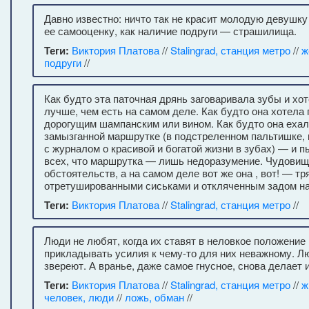
Давно известно: ничто так не красит молодую девушку
ее самооценку, как наличие подруги — страшилища.
Теги:
Виктория Платова
//
Stalingrad, станция метро
//
ж
подруги
//
Как будто эта паточная дрянь заговаривала зубы и хо
лучше, чем есть на самом деле. Как будто она хотела
дорогущим шампанским или вином. Как будто она ехал
замызганной маршрутке (в подстреленном пальтишке, в
с журналом о красивой и богатой жизни в зубах) — и 
всех, что маршрутка — лишь недоразумение. Чудовищ
обстоятельств, а на самом деле вот же она , вот! — тр
отретушированными сиськами и откляченным задом на
Теги:
Виктория Платова
//
Stalingrad, станция метро
//
Люди не любят, когда их ставят в неловкое положение 
прикладывать усилия к чему-то для них неважному. Лю
звереют. А вранье, даже самое гнусное, снова делает 
Теги:
Виктория Платова
//
Stalingrad, станция метро
//
ж
человек, люди
//
ложь, обман
//