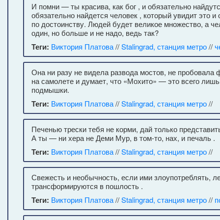
И помни — ты красива, как бог , и обязательно найдутс
обязательно найдется человек , который увидит это и 
по достоинству. Людей будет великое множество, а ч
один, но больше и не надо, ведь так?
Теги:
Виктория Платова
//
Stalingrad, станция метро
//
ч
Она ни разу не видела развода мостов, не пробовала 
на самолете и думает, что «Мохито» — это всего лиш
подмышки.
Теги:
Виктория Платова
//
Stalingrad, станция метро
//
Печенью трески тебя не корми, дай только представит
А ты — ни хера не Деми Мур, в том-то, нах, и печаль .
Теги:
Виктория Платова
//
Stalingrad, станция метро
//
Свежесть и необычность, если ими злоупотреблять, ле
трансформируются в пошлость .
Теги:
Виктория Платова
//
Stalingrad, станция метро
//
п