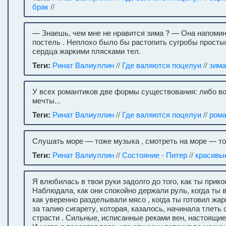
брак
//
— Знаешь, чем мне не нравится зима ? — Она напоми
постель . Неплохо было бы растопить сугробы просты
сердца жаркими плясками тел.
Теги:
Ринат Валиуллин
//
Где валяются поцелуи
//
зима
У всех романтиков две формы существования: либо в
мечты...
Теги:
Ринат Валиуллин
//
Где валяются поцелуи
//
рома
Слушать море — тоже музыка , смотреть на море — то
Теги:
Ринат Валиуллин
//
Состояние - Питер
//
красивы
Я влюбилась в твои руки задолго до того, как ты прико
Наблюдала, как они спокойно держали руль, когда ты 
как уверенно разделывали мясо , когда ты готовил жар
за талию сигарету, которая, казалось, начинала тлеть 
страсти . Сильные, исписанные реками вен, настоящие