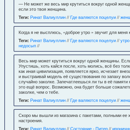
— Не может же весь мир крутиться вокруг одной жен
если это твоя женщина.
Теги:
Ринат Валиуллин
//
Где валяются поцелуи
//
жен
Когда я не высплюсь, «доброе утро » звучит для меня 
Теги:
Ринат Валиуллин
//
Где валяются поцелуи
//
утро
недосып
//
Весь мир может крутиться вокруг одной женщины. Есл
Упустишь, хоть кайся после, хоть молись, всё без толк
как иная цивилизация, появляется ярко, исчезает внез
и выстраивай модель её существования по запаху вол
случайно заколке. Запечатлеешься ли ты в её памяти
это ещё вопрос. Возможно, она будет больше сожалет
заколке, чем о тебе.
Теги:
Ринат Валиуллин
//
Где валяются поцелуи
//
жен
Скоро мы вышли из магазина с пакетами, полными ее 
настроения.
Теги:
Ринат Валиуллин
//
Состояние - Питер
//
ироничн