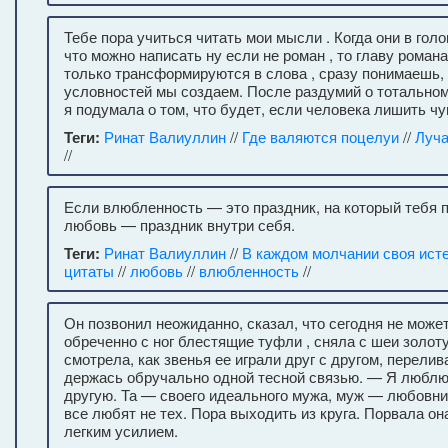
Тебе пора учиться читать мои мысли . Когда они в голо
что можно написать ну если не роман , то главу романа
только трансформируются в слова , сразу понимаешь,
условностей мы создаем. После раздумий о тотально
я подумала о том, что будет, если человека лишить ч
Теги:
Ринат Валиуллин
//
Где валяются поцелуи
//
Луч
//
Если влюбленность — это праздник, на который тебя п
любовь — праздник внутри себя.
Теги:
Ринат Валиуллин
//
В каждом молчании своя ист
цитаты
//
любовь
//
влюбленность
//
Он позвонил неожиданно, сказал, что сегодня не може
обреченно с ног блестящие туфли , сняла с шеи золот
смотрела, как звенья ее играли друг с другом, перели
держась обручально одной тесной связью. — Я люблю е
другую. Та — своего идеального мужа, муж — любовни
все любят не тех. Пора выходить из круга. Порвала о
легким усилием.