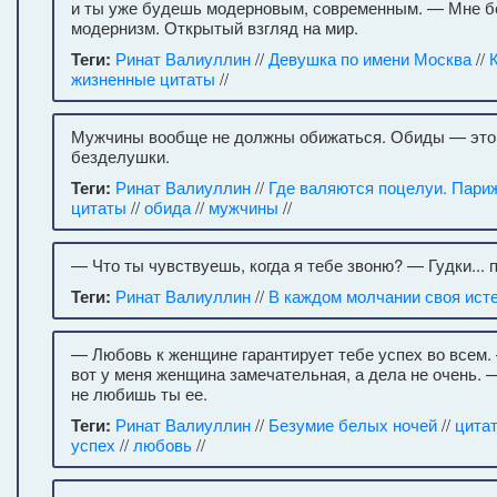
и ты уже будешь модерновым, современным. — Мне б
модернизм. Открытый взгляд на мир.
Теги:
Ринат Валиуллин
//
Девушка по имени Москва
//
жизненные цитаты
//
Мужчины вообще не должны обижаться. Обиды — это
безделушки.
Теги:
Ринат Валиуллин
//
Где валяются поцелуи. Пари
цитаты
//
обида
//
мужчины
//
— Что ты чувствуешь, когда я тебе звоню? — Гудки... 
Теги:
Ринат Валиуллин
//
В каждом молчании своя ист
— Любовь к женщине гарантирует тебе успех во всем. 
вот у меня женщина замечательная, а дела не очень. 
не любишь ты ее.
Теги:
Ринат Валиуллин
//
Безумие белых ночей
//
цита
успех
//
любовь
//