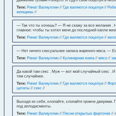
Теги:
Ринат Валиуллин
//
Где валяются поцелуи
//
Робе
женщины
//
— Так что ты хочешь? — Я не скажу за все желания . 
главное: чтобы ты хотел меня до последней капли жизн
Теги:
Ринат Валиуллин
//
Где валяются поцелуи
//
жел
— Нет ничего сексуальнее запаха жареного мяса. — Ес
Теги:
Ринат Валиуллин
//
Кулинарная книга
//
мясо
//
за
Да какой там секс . Муж — вот мой случайный секс . 
тем случайнее.
Теги:
Ринат Валиуллин
//
Где валяются поцелуи
//
Фор
цитаты
//
секс
//
Выходя из себя, хлопайте, хлопайте громче дверями. 
под аплодисменты.
Теги:
Ринат Валиуллин
//
Песни открытых форточек
//