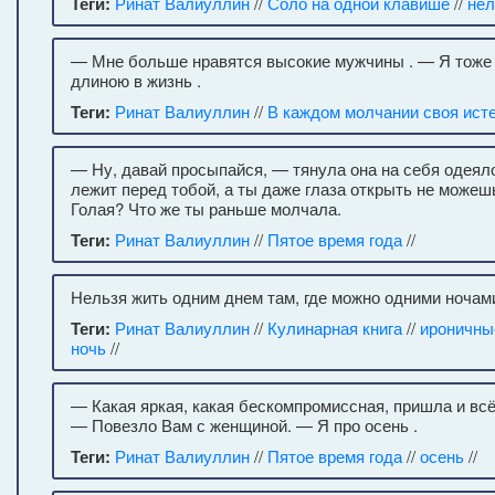
Теги:
Ринат Валиуллин
//
Соло на одной клавише
//
не
— Мне больше нравятся высокие мужчины . — Я тоже
длиною в жизнь .
Теги:
Ринат Валиуллин
//
В каждом молчании своя ист
— Ну, давай просыпайся, — тянула она на себя одеял
лежит перед тобой, а ты даже глаза открыть не може
Голая? Что же ты раньше молчала.
Теги:
Ринат Валиуллин
//
Пятое время года
//
Нельзя жить одним днем там, где можно одними ночам
Теги:
Ринат Валиуллин
//
Кулинарная книга
//
ироничны
ночь
//
— Какая яркая, какая бескомпромиссная, пришла и всё
— Повезло Вам с женщиной. — Я про осень .
Теги:
Ринат Валиуллин
//
Пятое время года
//
осень
//