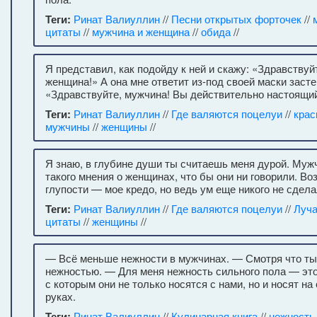
Теги:
Ринат Валиуллин
//
Песни открытых форточек
//
цитаты
//
мужчина и женщина
//
обида
//
Я представил, как подойду к ней и скажу: «Здравствуй
женщина!» А она мне ответит из-под своей маски засте
«Здравствуйте, мужчина! Вы действительно настоящи
Теги:
Ринат Валиуллин
//
Где валяются поцелуи
//
крас
мужчины
//
женщины
//
Я знаю, в глубине души ты считаешь меня дурой. Муж
такого мнения о женщинах, что бы они ни говорили. Воз
глупости — мое кредо, но ведь ум еще никого не сдел
Теги:
Ринат Валиуллин
//
Где валяются поцелуи
//
Луч
цитаты
//
женщины
//
— Всё меньше нежности в мужчинах. — Смотря что т
нежностью. — Для меня нежность сильного пола — это
с которым они не только носятся с нами, но и носят н
руках.
Теги:
Ринат Валиуллин
//
Кулинарная книга
//
нежность