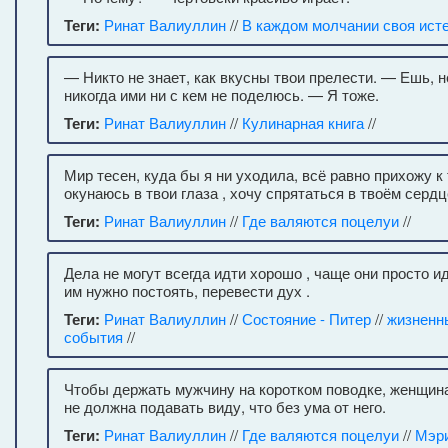
Теги:
Ринат Валиуллин
//
В каждом молчании своя ист
— Никто не знает, как вкусны твои прелести. — Ешь, н
никогда ими ни с кем не поделюсь. — Я тоже.
Теги:
Ринат Валиуллин
//
Кулинарная книга
//
Мир тесен, куда бы я ни уходила, всё равно прихожу к
окунаюсь в твои глаза , хочу спрятаться в твоём сердц
Теги:
Ринат Валиуллин
//
Где валяются поцелуи
//
Дела не могут всегда идти хорошо , чаще они просто ид
им нужно постоять, перевести дух .
Теги:
Ринат Валиуллин
//
Состояние - Питер
//
жизненн
события
//
Чтобы держать мужчину на коротком поводке, женщина
не должна подавать виду, что без ума от него.
Теги:
Ринат Валиуллин
//
Где валяются поцелуи
//
Мэр