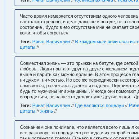
Часто время измеряется отсутствием одного человека 
настолько хреново, и дело даже не в погоде, не в голо
состояние , будто в его отсутствие мне не хватает св
кожи, чтобы согреться.
Теги:
Ринат Валиуллин
//
В каждом молчании своя ист
цитаты
//
Совместная жизнь — это прыжки на батуте, где сеткой
любовь . Люди прыгают друг на друге с желанием подл
выше и парить как можно дольше. В этом процессе гла
ни духом, ни честью. Но всё же периодически некотор
срываются, разлетаясь далеко и надолго. Подниматьс
будь то мужчины или женщины . Иногда они помогают д
возродиться, но чаще это делают уже другие люди . Др
Теги:
Ринат Валиуллин
//
Где валяются поцелуи
//
Робе
цитаты
//
жизнь
//
Сознанием она понимала, что является всего лишь лю
все разговоры по поводу его развода и их скорой совм
так и останутся трёпом. Однако в скрытых от разума 