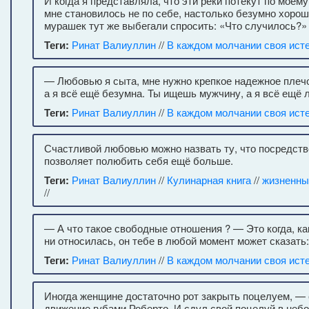
И когда я представляла, что эти реки потекут по моему
мне становилось не по себе, настолько безумно хорошо
мурашек тут же выбегали спросить: «Что случилось?»
Теги:
Ринат Валиуллин
//
В каждом молчании своя ист
— Любовью я сыта, мне нужно крепкое надежное плеч
а я всё ещё безумна. Ты ищешь мужчину, а я всё ещё 
Теги:
Ринат Валиуллин
//
В каждом молчании своя ист
Счастливой любовью можно назвать ту, что посредст
позволяет полюбить себя ещё больше.
Теги:
Ринат Валиуллин
//
Кулинарная книга
//
жизненны
//
— А что такое свободные отношения ? — Это когда, ка
ни относилась, он тебе в любой момент может сказать
Теги:
Ринат Валиуллин
//
В каждом молчании своя ист
Иногда женщине достаточно рот закрыть поцелуем, —
движение губами Роберто. И сдул свой поцелуй в небо