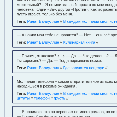
мнительный? – Я не мнительный, просто во мне всегд
человека . Один «За», другой «Против». Как их разнят
пусть играют, только без меня.
Теги:
Ринат Валиуллин
//
В каждом молчании своя ист
— А ножки мои тебе не нравятся? — Нет ... они всё вре
Теги:
Ринат Валиуллин
//
Кулинарная книга
//
— Привет, отвлекаю? <...> — Да. — Что делаешь? — 
Ты серьезно? — Да. — Тогда перезвоню позже.
Теги:
Ринат Валиуллин
//
Где валяются поцелуи
//
Молчание телефона – самое отвратительное из всех м
находишься в режиме ожидания .
Теги:
Ринат Валиуллин
//
В каждом молчании своя ист
цитаты
//
телефон
//
грусть
//
— Я понимаю, что он персонаж не моего романа, но оста
— Почему? — Чертовски красиво играет.