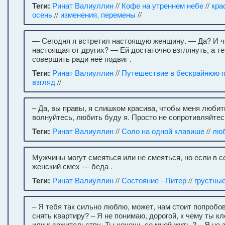
Теги:
Ринат Валиуллин
//
Кофе на утреннем небе
//
кра
осень
//
изменения, перемены
//
— Сегодня я встретил настоящую женщину. — Да? И ч
настоящая от других? — Ей достаточно взглянуть, а те
совершить ради неё подвиг .
Теги:
Ринат Валиуллин
//
Путешествие в бескрайнюю 
взгляд
//
– Да, вы правы, я слишком красива, чтобы меня любить
волнуйтесь, любить буду я. Просто не сопротивляйтес
Теги:
Ринат Валиуллин
//
Соло на одной клавише
//
лю
Мужчины могут смеяться или не смеяться, но если в с
женский смех — беда .
Теги:
Ринат Валиуллин
//
Состояние - Питер
//
грустны
– Я тебя так сильно люблю, может, нам стоит попробов
снять квартиру? – Я не понимаю, дорогой, к чему ты к
или к сожительству. Ты хочешь со мной жить ? – Я не з