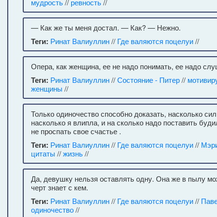
мудрость
//
ревность
//
— Как же ты меня достал. — Как? — Нежно.
Теги:
Ринат Валиуллин
//
Где валяются поцелуи
//
Опера, как женщина, ее не надо понимать, ее надо слу
Теги:
Ринат Валиуллин
//
Состояние - Питер
//
мотивир
женщины
//
Только одиночество способно доказать, насколько сил
насколько я влипла, и на сколько надо поставить буди
не проспать свое счастье .
Теги:
Ринат Валиуллин
//
Где валяются поцелуи
//
Мэр
цитаты
//
жизнь
//
Да, девушку нельзя оставлять одну. Она же в пылу м
черт знает с кем.
Теги:
Ринат Валиуллин
//
Где валяются поцелуи
//
Пав
одиночество
//