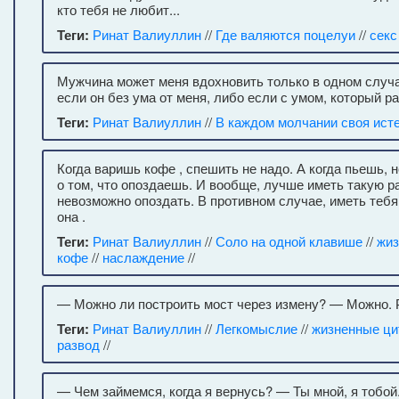
кто тебя не любит...
Теги:
Ринат Валиуллин
//
Где валяются поцелуи
//
секс
Мужчина может меня вдохновить только в одном случае
если он без ума от меня, либо если с умом, который р
Теги:
Ринат Валиуллин
//
В каждом молчании своя ист
Когда варишь кофе , спешить не надо. А когда пьешь, 
о том, что опоздаешь. И вообще, лучше иметь такую р
невозможно опоздать. В противном случае, иметь тебя
она .
Теги:
Ринат Валиуллин
//
Соло на одной клавише
//
жиз
кофе
//
наслаждение
//
— Можно ли построить мост через измену? — Можно. 
Теги:
Ринат Валиуллин
//
Легкомыслие
//
жизненные ци
развод
//
— Чем займемся, когда я вернусь? — Ты мной, я тобой