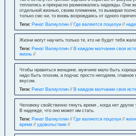
теплились и прекрасно размножались надежды. Они ж
отдельной жизнью, своим племенем, то вымирая полно
только смс-ки, то вновь возрождаясь от одного горячег
Теги:
Ринат Валиуллин
//
Где валяются поцелуи
//
над
Жизни могут научить только те, кто не будет тебя жале
Теги:
Ринат Валиуллин
//
В каждом молчании своя ист
жизнь
//
Чтобы нравиться женщине, мужчине мало быть хорош
надо быть плохим, а подчас просто негодяем, главное 
вкусом.
Теги:
Ринат Валиуллин
//
В каждом молчании своя ист
Человеку свойственно тянуть время , когда нет других
В надежде, что оно может им стать.
Теги:
Ринат Валиуллин
//
Где валяются поцелуи
//
жизн
время
//
удовольствие
//