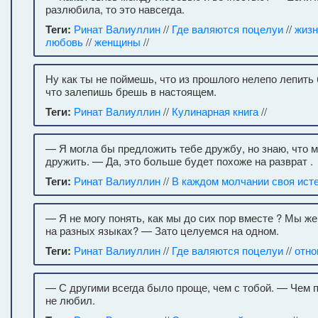
разлюбила, то это навсегда.
Теги:
Ринат Валиуллин
//
Где валяются поцелуи
//
жизн
любовь
//
женщины
//
Ну как ты не поймешь, что из прошлого нелепо лепить
что залепишь брешь в настоящем.
Теги:
Ринат Валиуллин
//
Кулинарная книга
//
— Я могла бы предложить тебе дружбу, но знаю, что 
дружить. — Да, это больше будет похоже на разврат .
Теги:
Ринат Валиуллин
//
В каждом молчании своя ист
— Я не могу понять, как мы до сих пор вместе ? Мы ж
на разных языках? — Зато целуемся на одном.
Теги:
Ринат Валиуллин
//
Где валяются поцелуи
//
отн
— С другими всегда было проще, чем с тобой. — Чем 
не любил.