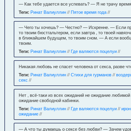
— Как тебе удается все успевать? — Я не трачу время
Теги:
Ринат Валиуллин
//
Пятое время года
//
— Чего ты хочешь? — Честно? — Искренне. — Если пр
то твоим бюстгальтером, если завтра , то твоей навяз
в ближайшем будущем, то твоим сном. — А если воо
твоим.
Теги:
Ринат Валиуллин
//
Где валяются поцелуи
//
Никакая любовь не спасет человека от секса, разве чт
Теги:
Ринат Валиуллин
//
Стихи для гурманов
//
воздер
секс
//
Нет , всё-таки из всех ожиданий не ожидание любимой 
ожидание свободной кабинки.
Теги:
Ринат Валиуллин
//
Где валяются поцелуи
//
ирон
ожидание
//
— А что ты думаешь о сексе без любви? — Зачем удов