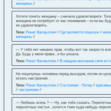
женщины
//
Хотите понять женщину – сначала удовлетворите. Тол
женщина не потребует от вас понимания – если вы бу
ее удовлетворять.
Теги:
Ринат Валиуллин
//
Где валяются поцелуи
//
жизн
женщины
//
— У тебя нет никаких прав, чтобы вот так запросто взя
Да. Будь у меня права , я бы уехала.
Теги:
Ринат Валиуллин
//
В каждом молчании своя ист
Не поцелуешь человека перед выходом, потом он цел
искать настроение .
Теги:
Ринат Валиуллин
//
Состояние - Питер
//
красивы
//
настроение
//
— Любишь осень ? — Ну, как тебе сказать. Перелетны
перелетные листья , хочется тоже куда-нибудь переле