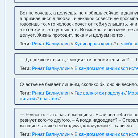
Вот не хочешь, а целуешь, не любишь сейчас, в данну
а признаешься в любви , и никакой совести не просып
говоришь то, что человек хочет от тебя услышать, или
что он хочет это услышать. Возможно, и она меня не л
целует. Жизнь проходит, пока мы целуем не тех.
Теги:
Ринат Валиуллин
//
Кулинарная книга
//
нелюбов
— Да где же их взять, эмоции эти положительные? — 
Теги:
Ринат Валиуллин
//
В каждом молчании своя ист
Счастье не бывает лишним, сколько бы оно ни весило.
Теги:
Ринат Валиуллин
//
Где валяются поцелуи
//
Мэр
цитаты
//
счастье
//
— Ревность – это часть женщины . Если она тебя не ре
ревнует кого-то другого. – А когда надоедает? – Стерв
женщине так же необходима, как мужчине – харизма .
Теги:
Ринат Валиуллин
//
В каждом молчании своя ист