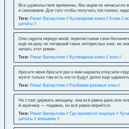
Все удовольствия временны. Мы ищем их ненасытно в
и сваливаем. Для того чтобы получать постоянно, надо
Теги:
Ринат Валиуллин
//
Кулинарная книга
//
Клим
//
м
цитаты
//
Она сидела передо мной, перелистывая свои бесконечны
ещё ни разу не читавший таких интересных книг, не зн
начать этот роман .
Теги:
Ринат Валиуллин
//
Кулинарная книга
//
ноги
//
бросьте меня бросьте раз я вам надоела откусили сер
жуете только там есть кости будут долго еще царапат
Теги:
Ринат Валиуллин
//
Разбивая розовые очки
//
Не стоит держать женщину, она всё равно рано или по
А мужчину — подавно, он всё равно вернётся.
Теги:
Ринат Валиуллин
//
Где валяются поцелуи
//
Луч
цитаты
//
женщины
//