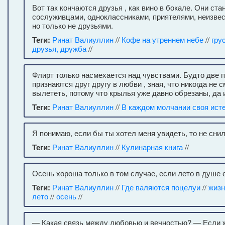
Вот так кончаются друзья , как вино в бокале. Они ста
сослуживцами, одноклассниками, приятелями, неизвес
но только не друзьями.
Теги:
Ринат Валиуллин
//
Кофе на утреннем небе
//
гру
друзья, дружба
//
Флирт только насмехается над чувствами. Будто две п
признаются друг другу в любви , зная, что никогда не с
вылететь, потому что крылья уже давно обрезаны, да 
Теги:
Ринат Валиуллин
//
В каждом молчании своя ист
Я понимаю, если бы ты хотел меня увидеть, то не снил
Теги:
Ринат Валиуллин
//
Кулинарная книга
//
Осень хороша только в том случае, если лето в душе 
Теги:
Ринат Валиуллин
//
Где валяются поцелуи
//
жизн
лето
//
осень
//
— Какая связь между любовью и вечностью? — Если 