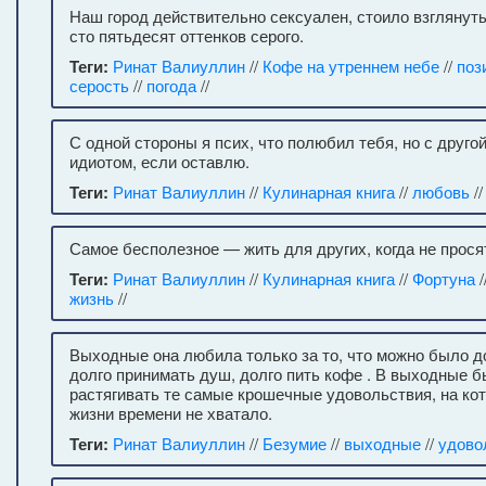
Наш город действительно сексуален, стоило взглянуть 
сто пятьдесят оттенков серого.
Теги:
Ринат Валиуллин
//
Кофе на утреннем небе
//
поз
серость
//
погода
//
С одной стороны я псих, что полюбил тебя, но с друг
идиотом, если оставлю.
Теги:
Ринат Валиуллин
//
Кулинарная книга
//
любовь
//
Самое бесполезное — жить для других, когда не прося
Теги:
Ринат Валиуллин
//
Кулинарная книга
//
Фортуна
/
жизнь
//
Выходные она любила только за то, что можно было д
долго принимать душ, долго пить кофе . В выходные 
растягивать те самые крошечные удовольствия, на ко
жизни времени не хватало.
Теги:
Ринат Валиуллин
//
Безумие
//
выходные
//
удово