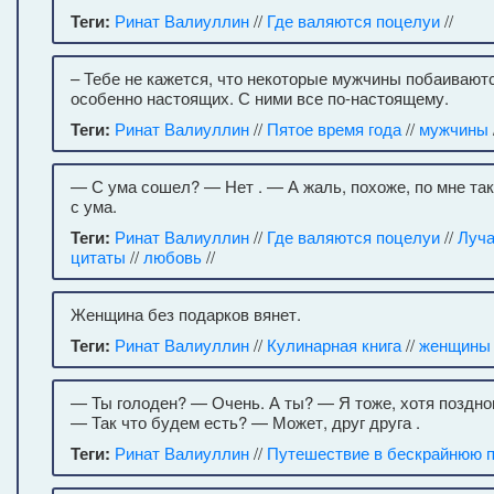
Теги:
Ринат Валиуллин
//
Где валяются поцелуи
//
– Тебе не кажется, что некоторые мужчины побаивают
особенно настоящих. С ними все по-настоящему.
Теги:
Ринат Валиуллин
//
Пятое время года
//
мужчины
— С ума сошел? — Нет . — А жаль, похоже, по мне так
с ума.
Теги:
Ринат Валиуллин
//
Где валяются поцелуи
//
Луч
цитаты
//
любовь
//
Женщина без подарков вянет.
Теги:
Ринат Валиуллин
//
Кулинарная книга
//
женщины
— Ты голоден? — Очень. А ты? — Я тоже, хотя поздно
— Так что будем есть? — Может, друг друга .
Теги:
Ринат Валиуллин
//
Путешествие в бескрайнюю 