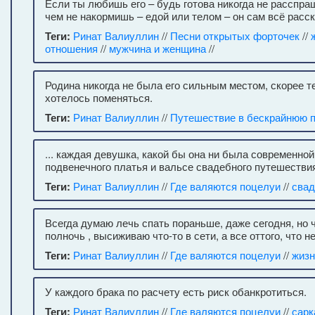
Если ты любишь его – будь готова никогда не расспра
чем не накормишь – едой или телом – он сам всё расс
Теги:
Ринат Валиуллин
//
Песни открытых форточек
//
отношения
//
мужчина и женщина
//
Родина никогда не была его сильным местом, скорее т
хотелось поменяться.
Теги:
Ринат Валиуллин
//
Путешествие в бескрайнюю 
... каждая девушка, какой бы она ни была современной
подвенечного платья и вальсе свадебного путешестви
Теги:
Ринат Валиуллин
//
Где валяются поцелуи
//
сва
Всегда думаю лечь спать пораньше, даже сегодня, но ч
полночь , высиживаю что-то в сети, а все оттого, что н
Теги:
Ринат Валиуллин
//
Где валяются поцелуи
//
жизн
У каждого брака по расчету есть риск обанкротиться.
Теги:
Ринат Валиуллин
//
Где валяются поцелуи
//
сарк