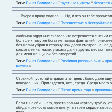
Теги:
Ринат Валиуллин
//
грустные цитаты
//
безответн
— Вчера к врачу ходила. — Ну, и что он тебе прописа
Теги:
Ринат Валиуллин
//
Путешествие в бескрайнюю 
любимая вдруг мне сказала что встречается с неким к
больше к тому же богат не только фантазией признани
без желчи убрав в сторону нож долго смотрел на нее
красота ее на глазах угасала да и в других местах тож
для меня женщиной без отверстий
Теги:
Ринат Валиуллин
//
Разбивая розовые очки
//
кра
измена
//
Странной пустотой отдавал этот день , было даже ощу
понедельник . Пригляделся, нет , среда. Среда моего 
Теги:
Ринат Валиуллин
//
Пятое время года
//
ироничны
Если ты любишь его, просто возьми чертову трубку, от
обида и ревность комом плетут в твоем сердце загово
пола.