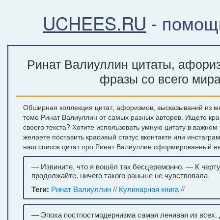
UCHEES.RU
- помощ
Ринат Валиуллин цитаты, афориз
фразы со всего мир
Обширная коллекция цитат, афоризмов, высказываний из м
теме Ринат Валиуллин от самых разных авторов. Ищете кр
своего текста? Хотите использовать умную цитату в важном
желаете поставить красивый статус вконтакте или инстагра
наш список цитат про Ринат Валиуллин сформированный на
— Извините, что я вошёл так бесцеремонно. — К черту
продолжайте, ничего такого раньше не чувствовала.
Теги:
Ринат Валиуллин
//
Кулинарная книга
//
— Эпоха постпостмодернизма самая ленивая из всех.