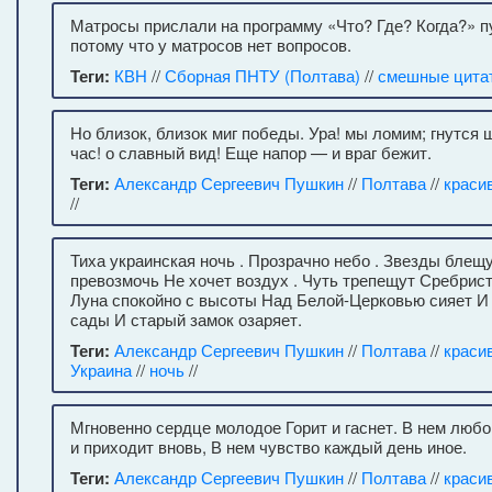
Матросы прислали на программу «Что? Где? Когда?» п
потому что у матросов нет вопросов.
Теги:
КВН
//
Сборная ПНТУ (Полтава)
//
смешные цита
Но близок, близок миг победы. Ура! мы ломим; гнутся
час! о славный вид! Еще напор — и враг бежит.
Теги:
Александр Сергеевич Пушкин
//
Полтава
//
краси
//
Тиха украинская ночь . Прозрачно небо . Звезды блещ
превозмочь Не хочет воздух . Чуть трепещут Сребрис
Луна спокойно с высоты Над Белой-Церковью сияет И
сады И старый замок озаряет.
Теги:
Александр Сергеевич Пушкин
//
Полтава
//
краси
Украина
//
ночь
//
Мгновенно сердце молодое Горит и гаснет. В нем люб
и приходит вновь, В нем чувство каждый день иное.
Теги:
Александр Сергеевич Пушкин
//
Полтава
//
краси