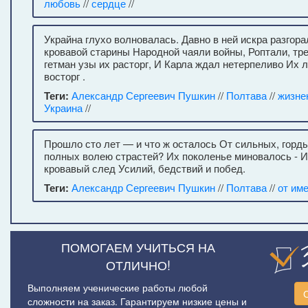
любовь
//
сердце
//
Украйна глухо волновалась. Давно в ней искра разгора
кровавой старины Народной чаяли войны, Роптали, тре
гетман узы их расторг, И Карла ждал нетерпеливо Их
восторг .
Теги:
Александр Сергеевич Пушкин
//
Полтава
//
жизне
Украина
//
Прошло сто лет — и что ж осталось От сильных, горд
полных волею страстей? Их поколенье миновалось - И
кровавый след Усилий, бедствий и побед.
Теги:
Александр Сергеевич Пушкин
//
Полтава
//
от им
ПОМОГАЕМ УЧИТЬСЯ НА
ОТЛИЧНО!
Выполняем ученические работы любой
сложности на заказ. Гарантируем низкие цены и