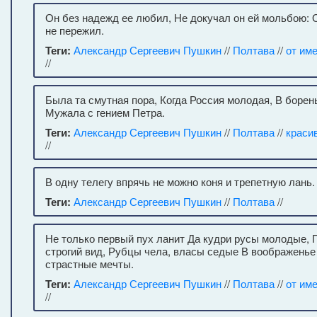
Он без надежд ее любил, Не докучал он ей мольбою: О
не пережил.
Теги:
Александр Сергеевич Пушкин
//
Полтава
//
от им
//
Была та смутная пора, Когда Россия молодая, В борен
Мужала с гением Петра.
Теги:
Александр Сергеевич Пушкин
//
Полтава
//
краси
//
В одну телегу впрячь не можно коня и трепетную лань.
Теги:
Александр Сергеевич Пушкин
//
Полтава
//
Не только первый пух ланит Да кудри русы молодые, 
строгий вид, Рубцы чела, власы седые В воображенье
страстные мечты.
Теги:
Александр Сергеевич Пушкин
//
Полтава
//
от им
//