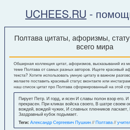
UCHEES.RU
- помощ
Полтава цитаты, афоризмы, стат
всего мира
Обширная коллекция цитат, афоризмов, высказываний из м
теме Полтава от самых разных авторов. Ищете красивый а
текста? Хотите использовать умную цитату в важном разгов
желаете поставить красивый статус вконтакте или инстагра
наш список цитат про Полтава сформированный на этой ст
Пирует Петр. И горд, и ясен И славы полон взор его. И
прекрасен. При кликах войска своего, В шатре своем 
вождей, вождей чужих, И славных пленников ласкает, 
Заздравный кубок подымает.
Теги:
Александр Сергеевич Пушкин
//
Полтава
//
учите