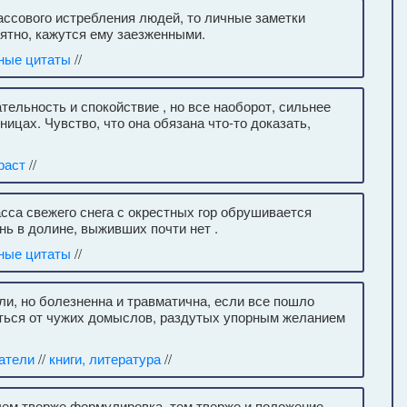
ассового истребления людей, то личные заметки
оятно, кажутся ему заезженными.
ные цитаты
//
тельность и спокойствие , но все наоборот, сильнее
ницах. Чувство, что она обязана что-то доказать,
раст
//
асса свежего снега с окрестных гор обрушивается
ь в долине, выживших почти нет .
ные цитаты
//
ли, но болезненна и травматична, если все пошло
иться от чужих домыслов, раздутых упорным желанием
атели
//
книги, литература
//
 чем тверже формулировка, тем тверже и положение .