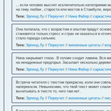
... если человек мыслит исключительно категориями м
на тему любви , старости или мостов в Стамбуле, вер
Теги:
Эрленд Лу
//
Переучет
//
Нина Фабер
//
саркастич
Она полагала, что с возрастом и опытом придут основа
становятся только стресс и страх не оказаться в отлич
стало гораздо сильнее.
Теги:
Эрленд Лу
//
Переучет
//
жизненные цитаты
//
воз
Нина закрывает глаза . В голове сходит лавина. Вся м
на ненадежные предгорья. Засыпает несколько деревен
Теги:
Эрленд Лу
//
Переучет
//
Нина Фабер
//
саркастич
Встреча читателя с текстом прекрасна, коли они совпа
наперекосяк. Невыносимо, что твой текст может спал
вычитывать в тексте то, чего там нет .
Теги:
Эрленд Лу
//
Переучет
//
жизненные цитаты
//
пис
В рецензии критик наживает себе имя и положение , и