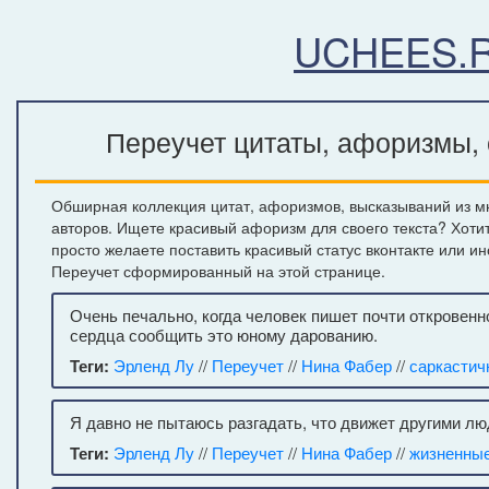
UCHEES.
Переучет цитаты, афоризмы, 
Обширная коллекция цитат, афоризмов, высказываний из м
авторов. Ищете красивый афоризм для своего текста? Хоти
просто желаете поставить красивый статус вконтакте или и
Переучет сформированный на этой странице.
Очень печально, когда человек пишет почти откровенно
сердца сообщить это юному дарованию.
Теги:
Эрленд Лу
//
Переучет
//
Нина Фабер
//
саркастич
Я давно не пытаюсь разгадать, что движет другими лю
Теги:
Эрленд Лу
//
Переучет
//
Нина Фабер
//
жизненны