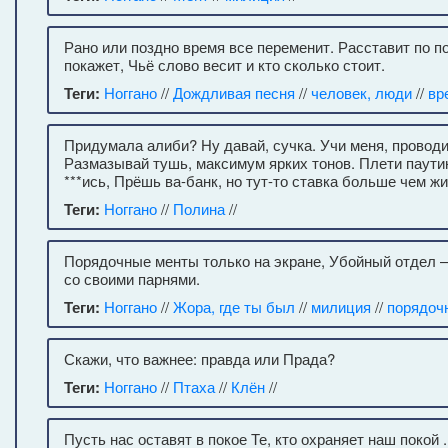
Рано или поздно время все переменит. Расставит по п
покажет, Чьё слово весит и кто сколько стоит.
Теги:
Ноггано
//
Дождливая песня
//
человек, люди
//
вр
Придумала алиби? Ну давай, сучка. Учи меня, проводи
Размазывай тушь, максимум ярких тонов. Плети паутин
***ись, Прёшь ва-банк, но тут-то ставка больше чем жи
Теги:
Ноггано
//
Полина
//
Порядочные менты только на экране, Убойный отдел 
со своими парнями.
Теги:
Ноггано
//
Жора, где ты был
//
милиция
//
порядоч
Скажи, что важнее: правда или Прада?
Теги:
Ноггано
//
Птаха
//
Клён
//
Пусть нас оставят в покое Те, кто охраняет наш покой .