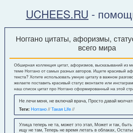
UCHEES.RU
- помощ
Ноггано цитаты, афоризмы, стату
всего мира
Обширная коллекция цитат, афоризмов, высказываний из м
теме Ноггано от самых разных авторов. Ищете красивый аф
текста? Хотите использовать умную цитату в важном разгов
желаете поставить красивый статус вконтакте или инстагра
наш список цитат про Ноггано сформированный на этой стр
Не лечи меня, не включай врача, Просто давай молчат
Теги:
Ноггано
//
Такая Life
//
Улица теперь не та, может это этап, Может и так, быт
ищу не там, Теперь не время летать в облаках, Остать