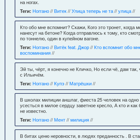
на ногах.
Теги:
Ноггано
//
Витек
//
Улица теперь не та
//
улица
//
Кто обо мне вспомнит? Скажи, Кого это тронет, когда 
нанесут на бетоне? Когда отправлюсь к тому, кто смот
по тоннелю, один в купейном вагоне.
Теги:
Ноггано
//
Витёк feat. Джор
//
Кто вспомнит обо мн
воспоминания
//
Эй ты, чёрт, я конечно не Кличко, Но если чё, дам так
с Ильичём.
Теги:
Ноггано
//
Купэ
//
Матрёшки
//
В школах милиции аншлаг, фиеста 25 человек на одно 
усесться в милое сердцу заветное кресло, А кто и как 
не известно.
Теги:
Ноггано
//
Мент
//
милиция
//
В битах ценю неровности, в людях преданность . В ст