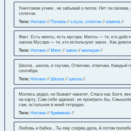
Уничтожая улики , не забывай о пепле. Нет ли палева, 
сплетни.
Теги:
Ноггано
//
Полина
//
слухи, сплетни
//
измена
//
Факт. Есть менты, есть мусора. Менты — те, кто дейс
закона Мусора — те, кто используют закон , Как девочк
Теги:
Ноггано
//
Мент
//
закон
//
милиция
//
Школа , школа, я скучаю, Отвечаю, отвечаю, Каждый г
сентября.
Теги:
Ноггано
//
Школа
//
школа
//
Молюсь редко, но бывает накатит, Спаси нас Батя, мн
на карту, Сам себе адвокат, не проиграть бы, Смышлё
сам, остальное в моей тетрадке.
Теги:
Ноггано
//
Криминал
//
Любовь и бабки... Ты ему сперва дала, А потом полюб