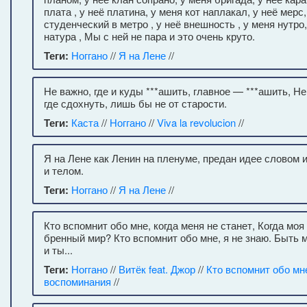
плата , у неё платина, у меня кот наплакал, у неё мерс
студенческий в метро , у неё внешность , у меня нутро,
натура , Мы с ней не пара и это очень круто.
Теги:
Ноггано
//
Я на Лене
//
Не важно, где и куды ***ашить, главное — ***ашить, Не
где сдохнуть, лишь бы не от старости.
Теги:
Каста
//
Ноггано
//
Viva la revolucion
//
Я на Лене как Ленин на пленуме, предан идее словом 
и телом.
Теги:
Ноггано
//
Я на Лене
//
Кто вспомнит обо мне, когда меня не станет, Когда моя
бренный мир? Кто вспомнит обо мне, я не знаю. Быть 
и ты...
Теги:
Ноггано
//
Витёк feat. Джор
//
Кто вспомнит обо мн
воспоминания
//