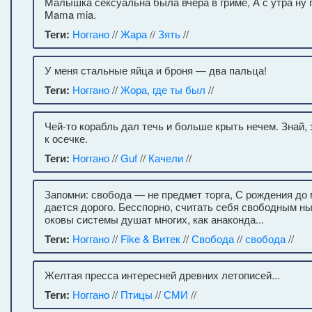
Малышка сексуальна была вчера в гриме, А с утра ну 
Mama mia.
Теги:
Ноггано
//
Жара
//
Зять
//
У меня стальные яйца и броня — два пальца!
Теги:
Ноггано
//
Жора, где ты был
//
Чей-то корабль дал течь и больше крыть нечем. Знай, 
к осечке.
Теги:
Ноггано
//
Guf
//
Качели
//
Запомни: свобода — не предмет торга, С рождения до
дается дорого. Бесспорно, считать себя свободным н
оковы системы душат многих, как анаконда...
Теги:
Ноггано
//
Fike & Витек
//
Свобода
//
свобода
//
Желтая пресса интересней древних летописей...
Теги:
Ноггано
//
Птицы
//
СМИ
//