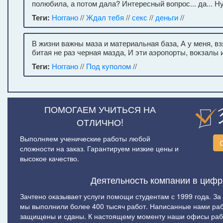
полюбила, а потом дала? Интересный вопрос... да... Ну 
Теги:
Ноггано
//
Ждал тебя
//
секс
//
деньги
//
В жизни важны маза и материальная база, А у меня, взя
битая не раз черная мазда, И эти аэропорты, вокзалы 
Теги:
Ноггано
//
Под куполом
//
ПОМОГАЕМ УЧИТЬСЯ НА
ОТЛИЧНО!
Выполняем ученические работы любой
сложности на заказ. Гарантируем низкие цены и
высокое качество.
Деятельность компании в цифр
Зачтено оказывает услуги помощи студентам с 1999 года. За
мы выполнили более 400 тысяч работ. Написанные нами ра
защищены и сданы. К настоящему моменту наши офисы рабо