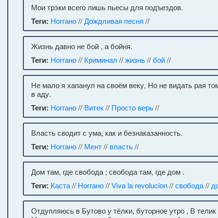
Мои трэки всего лишь пьесы для подъездов.
Теги:
Ноггано
//
Дождливая песня
//
Жизнь давно не бой , а бойня.
Теги:
Ноггано
//
Криминал
//
жизнь
//
бой
//
Не мало я хапанул на своём веку, Но не видать рая то
в аду.
Теги:
Ноггано
//
Витек
//
Просто верь
//
Власть сводит с ума, как и безнаказанность.
Теги:
Ноггано
//
Мент
//
власть
//
Дом там, где свобода ; свобода там, где дом .
Теги:
Каста
//
Ноггано
//
Viva la revolucion
//
свобода
//
д
Отдупляюсь в Бутово у тёлки, буторное утро , В телик 