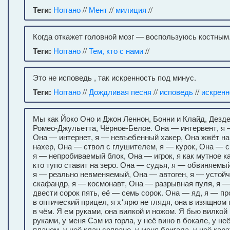
Теги:
Ноггано
//
Мент
//
милиция
//
Когда откажет головной мозг — воспользуюсь костным.
Теги:
Ноггано
//
Тем, кто с нами
//
Это не исповедь , так искренность под минус.
Теги:
Ноггано
//
Дождливая песня
//
исповедь
//
искренн
Мы как Йоко Оно и Джон Леннон, Бонни и Клайд, Дезд
Ромео-Джульетта, Чёрное-Белое. Она — интервент, я
Она — интернет, я — невъебенный хакер, Она жжёт на
нахер, Она — ствол с глушителем, я — курок, Она — 
я — непробиваемый блок, Она — игрок, я как мутное ка
кто тупо ставит на зеро. Она — судья, я — обвиняемы
я — реально невменяемый, Она — автоген, я — устой
скафандр, я — космонавт, Она — разрывная пуля, я —
двести сорок пять, её — семь сорок. Она — яд, я — п
в оптический прицел, я х*ярю не глядя, она в изящном 
в чём. Я ем руками, она вилкой и ножом. Я бью вилкой
руками, у меня Сэм из горла, у неё вино в бокале, у не
планом, у неё клан сопрано, у меня бригада, у неё кар