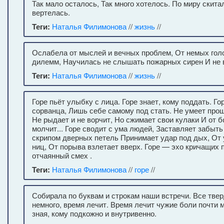
Так мало осталось, Так много хотелось. По миру скита
вертелась.
Теги:
Наталья Филимонова
//
жизнь
//
Ослабела от мыслей и вечных проблем, От немых гол
дилемм, Научилась не слышать пожарных сирен И не 
Теги:
Наталья Филимонова
//
жизнь
//
Горе пьёт улыбку с лица. Горе знает, кому поддать. Гор
сорванца, Лишь себе самому под стать. Не умеет прощ
Не рыдает и не ворчит, Но сжимает свои кулаки И от б
молчит... Горе сводит с ума людей, Заставляет забыть
скрипом дверных петель Принимает удар под дых, От 
ниц, От порыва взлетает вверх. Горе — эхо кричащих 
отчаянный смех .
Теги:
Наталья Филимонова
//
горе
//
Собирала по буквам и строкам наши встречи. Все тве
немного, время лечит. Время лечит чужие боли почти 
зная, кому подкожно и внутривенно.