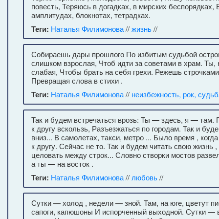
повесть, Теряюсь в догадках, в мирских беспорядках, 
амплитудах, блокнотах, тетрадках.
Теги:
Наталья Филимонова
//
жизнь
//
Собираешь дары прошлого По избитым судьбой остров
слишком взрослая, Чтоб идти за советами в храм. Ты,
слабая, Чтобы брать на себя грехи. Режешь строчками
Превращая слова в стихи .
Теги:
Наталья Филимонова
//
неизбежность, рок, судьб
Так и будем встречаться врозь: Ты — здесь, я — там. 
к другу вскользь, Разъезжаться по городам. Так и буд
вниз... В самолетах, такси, метро ... Было время , ког
к другу. Сейчас не то. Так и будем читать свою жизнь 
целовать между строк... Словно створки мостов развел
а ты — на восток .
Теги:
Наталья Филимонова
//
любовь
//
Сутки — холод , недели — зной. Там, на юге, цветут п
сапоги, капюшоны И испорченный выходной. Сутки — 