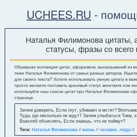
UCHEES.RU
- помощ
Наталья Филимонова цитаты, 
статусы, фразы со всего
Обширная коллекция цитат, афоризмов, высказываний из м
теме Наталья Филимонова от самых разных авторов. Ищет
для своего текста? Хотите использовать умную цитату в ва
просто желаете поставить красивый статус вконтакте или и
используйте наш список цитат про Наталья Филимонова с
странице.
Зачем доверять, Если лгут, убивают и мстят? Впотьм
Туда, где нисколько не ждут? Зачем улыбаться Тому, к
Взахлеб объяснять, Если знаешь, что не поймут?
Теги:
Наталья Филимонова
//
жизнь
//
человек, люди
//