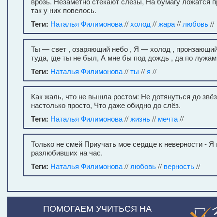
врозь. Незаметно стекают слёзы, На бумагу ложатся п
так у них повелось.
Теги:
Наталья Филимонова
//
холод
//
жара
//
любовь
//
Ты — свет , озаряющий небо , Я — холод , пронзающи
туда, где ты не был, А мне бы под дождь , да по лужам
Теги:
Наталья Филимонова
//
ты
//
я
//
Как жаль, что не вышла ростом: Не дотянуться до звёз
настолько просто, Что даже обидно до слёз.
Теги:
Наталья Филимонова
//
жизнь
//
мечта
//
Только не смей Приучать мое сердце к неверности - Я 
разлюбивших на час.
Теги:
Наталья Филимонова
//
любовь
//
верность
//
ПОМОГАЕМ УЧИТЬСЯ НА