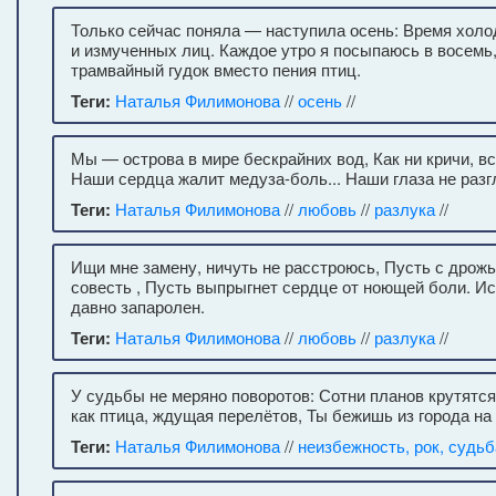
Только сейчас поняла — наступила осень: Время хол
и измученных лиц. Каждое утро я посыпаюсь в восем
трамвайный гудок вместо пения птиц.
Теги:
Наталья Филимонова
//
осень
//
Мы — острова в мире бескрайних вод, Как ни кричи, вс
Наши сердца жалит медуза-боль... Наши глаза не разгл
Теги:
Наталья Филимонова
//
любовь
//
разлука
//
Ищи мне замену, ничуть не расстроюсь, Пусть с дрожь
совесть , Пусть выпрыгнет сердце от ноющей боли. И
давно запаролен.
Теги:
Наталья Филимонова
//
любовь
//
разлука
//
У судьбы не меряно поворотов: Сотни планов крутятся 
как птица, ждущая перелётов, Ты бежишь из города на
Теги:
Наталья Филимонова
//
неизбежность, рок, судьб