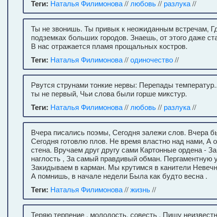
Теги:
Наталья Филимонова
//
любовь
//
разлука
//
Ты не звонишь. Ты привык к неожиданным встречам, Г
подземках больших городов. Знаешь, от этого даже ст
В нас отражается пламя прощальных костров.
Теги:
Наталья Филимонова
//
одиночество
//
Рвутся струнами тонкие нервы: Перепады температур..
ты не первый, Чьи слова были горше микстур.
Теги:
Наталья Филимонова
//
любовь
//
разлука
//
Вчера писались поэмы, Сегодня залежи слов. Вчера б
Сегодня готовлю плов. Не время властно над нами, А 
стена. Вручаем друг другу сами Картонные ордена - 
наглость , За самый правдивый обман. Пергаментную 
Закидываем в карман. Мы крутимся в канители Невечн
А помнишь, в начале недели Была как будто весна .
Теги:
Наталья Филимонова
//
жизнь
//
Теряю терпение , молодость, совесть , Пишу неизвест