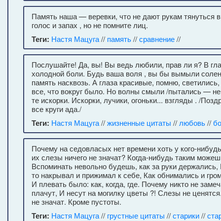
Память наша — веревки, что не дают рукам тянуться 
голос и запах , но не помните лиц.
Теги:
Настя Мацуга
//
память
//
сравнение
//
Послушайте! Да, вы! Вы ведь любили, прав ли я? В гл
холодной боли. Будь ваша воля , вы бы вымыли соле
память насквозь. А глаза красивые, помню, светились,
все, что вокруг было. Но волны смыли /пытались — не
те искорки. Искорки, лучики, огоньки... взгляды . /По
все круги ада./
Теги:
Настя Мацуга
//
жизненные цитаты
//
любовь
//
б
Почему на седовласых нет времени хоть у кого-нибуд
их слезы ничего не значат? Когда-нибудь таким можешь
Вспоминать невольно будешь, как за руки держались, 
то накрывал и прижимал к себе, Как обнимались и гро
И плевать было: как, когда, где. Почему никто не замеч
плачут, И несут на могилку цветы ?! Слезы не ценятся
не значат. Кроме пустоты.
Теги:
Настя Мацуга
//
грустные цитаты
//
старики
//
ста