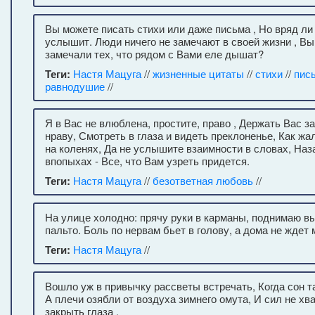
Вы можете писать стихи или даже письма , Но вряд ли 
услышит. Люди ничего не замечают в своей жизни , Вы
замечали тех, что рядом с Вами еле дышат?
Теги:
Настя Мацуга
//
жизненные цитаты
//
стихи
//
пис
равнодушие
//
Я в Вас не влюблена, простите, право , Держать Вас за
нраву, Смотреть в глаза и видеть преклоненье, Как ж
на коленях, Да не услышите взаимности в словах, Наз
впопыхах - Все, что Вам узреть придется.
Теги:
Настя Мацуга
//
безответная любовь
//
На улице холодно: прячу руки в карманы, поднимаю в
пальто. Боль по нервам бьет в голову, а дома не ждет м
Теги:
Настя Мацуга
//
Вошло уж в привычку рассветы встречать, Когда сон т
А плечи озябли от воздуха зимнего омута, И сил не хв
закрыть глаза .