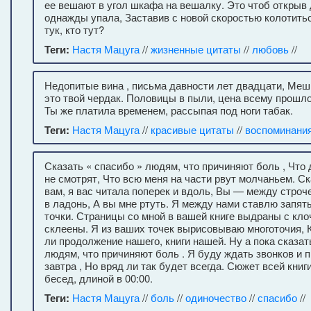
ее вешают в угол шкафа на вешалку. Это чтоб открыв
однажды упала, Заставив с новой скоростью колотитьс
тук, кто тут?
Теги:
Настя Мацуга
//
жизненные цитаты
//
любовь
//
Недопитые вина , письма давности лет двадцати, Меш
это твой чердак. Половицы в пыли, цена всему прошл
Ты же платила временем, рассыпая под ноги табак.
Теги:
Настя Мацуга
//
красивые цитаты
//
воспоминани
Сказать « спасибо » людям, что причиняют боль , Что 
не смотрят, Что всю меня на части рвут молчаньем. Ск
вам, я вас читала поперек и вдоль, Вы — между строч
в ладонь, А вы мне ртуть. Я между нами ставлю запят
точки. Страницы со мной в вашей книге выдраны с кл
склеены. Я из ваших точек вырисовываю многоточия, К
ли продолжение нашего, книги нашей. Ну а пока сказат
людям, что причиняют боль . Я буду ждать звонков и п
завтра , Но вряд ли так будет всегда. Сюжет всей книги
бесед, длиной в 00:00.
Теги:
Настя Мацуга
//
боль
//
одиночество
//
спасибо
//