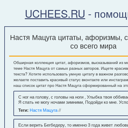
UCHEES.RU
- помощ
Настя Мацуга цитаты, афоризмы, 
со всего мира
Обширная коллекция цитат, афоризмов, высказываний из м
теме Настя Мацуга от самых разных авторов. Ищете краси
текста? Хотите использовать умную цитату в важном разгов
желаете поставить красивый статус вконтакте или инстагра
наш список цитат про Настя Мацуга сформированный на эт
С ног на голову, с головы на ноги , Улыбка твоя оббива
Я спать не могу ночами зимними, Подойди ко мне. Усп
Теги:
Настя Мацуга
//
Если верить Бегбедеру, то именно 3 года живет любовь