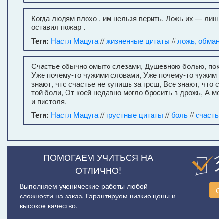
Когда людям плохо , им нельзя верить, Ложь их — лиш
оставил пожар .
Теги:
Настя Мацуга
//
жизненные цитаты
//
ложь, обма
Счастье обычно омыто слезами, Душевною болью, по
Уже почему-то чужими словами, Уже почему-то чужим
знают, что счастье не купишь за грош, Все знают, что 
той боли, От коей недавно могло бросить в дрожь, А м
и пистоля.
Теги:
Настя Мацуга
//
грустные цитаты
//
боль
//
счасть
ПОМОГАЕМ УЧИТЬСЯ НА
ОТЛИЧНО!
Выполняем ученические работы любой
сложности на заказ. Гарантируем низкие цены и
высокое качество.