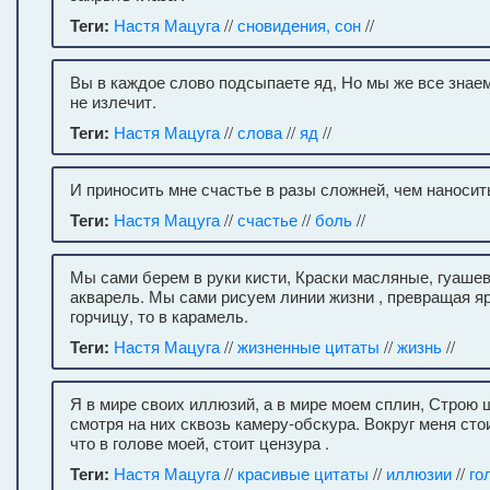
Теги:
Настя Мацуга
//
сновидения, сон
//
Вы в каждое слово подсыпаете яд, Но мы же все знаем
не излечит.
Теги:
Настя Мацуга
//
слова
//
яд
//
И приносить мне счастье в разы сложней, чем наносить
Теги:
Настя Мацуга
//
счастье
//
боль
//
Мы сами берем в руки кисти, Краски масляные, гуаше
акварель. Мы сами рисуем линии жизни , превращая яр
горчицу, то в карамель.
Теги:
Настя Мацуга
//
жизненные цитаты
//
жизнь
//
Я в мире своих иллюзий, а в мире моем сплин, Строю 
смотря на них сквозь камеру-обскура. Вокруг меня стои
что в голове моей, стоит цензура .
Теги:
Настя Мацуга
//
красивые цитаты
//
иллюзии
//
го