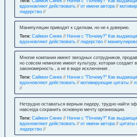
Теги:
Саймон Синек
//
Начни с "Почему?" Как выдающ
вдохновляют действовать
//
от имени автора
//
мотиви
лидерство
//
Манипуляции приводят к сделкам, но не к доверию.
Теги:
Саймон Синек
//
Начни с "Почему?" Как выдающ
вдохновляют действовать
//
лидерство
//
манипулиров
Многие компании имеют звездных сотрудников, продав
но совсем немногие имеют культуру, которая создает 
закономерность , а не в виде исключения .
Теги:
Саймон Синек
//
Начни с "Почему?" Как выдающ
вдохновляют действовать
//
мотивирующие цитаты
//
л
//
Нетрудно оставаться верным лидеру, трудно найти э
навсегда сохранить основную мечту организации.
Теги:
Саймон Синек
//
Начни с "Почему?" Как выдающ
вдохновляют действовать
//
от имени автора
//
цитаты 
лидерство
//