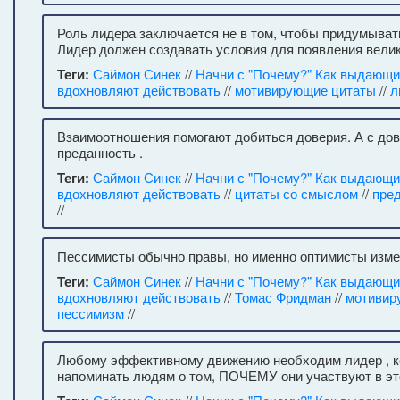
Роль лидера заключается не в том, чтобы придумывать
Лидер должен создавать условия для появления велик
Теги:
Саймон Синек
//
Начни с "Почему?" Как выдающ
вдохновляют действовать
//
мотивирующие цитаты
//
л
Взаимоотношения помогают добиться доверия. А с до
преданность .
Теги:
Саймон Синек
//
Начни с "Почему?" Как выдающ
вдохновляют действовать
//
цитаты со смыслом
//
пре
//
Пессимисты обычно правы, но именно оптимисты изме
Теги:
Саймон Синек
//
Начни с "Почему?" Как выдающ
вдохновляют действовать
//
Томас Фридман
//
мотивир
пессимизм
//
Любому эффективному движению необходим лидер , к
напоминать людям о том, ПОЧЕМУ они участвуют в эт