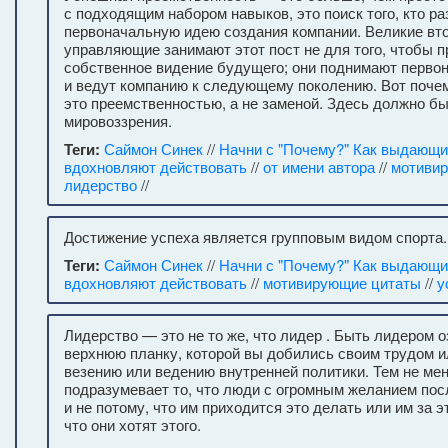
с подходящим набором навыков, это поиск того, кто р
первоначальную идею создания компании. Великие вт
управляющие занимают этот пост не для того, чтобы п
собственное видение будущего; они поднимают перво
и ведут компанию к следующему поколению. Вот поче
это преемственностью, а не заменой. Здесь должно б
мировоззрения.
Теги:
Саймон Синек
//
Начни с "Почему?" Как выдающ
вдохновляют действовать
//
от имени автора
//
мотиви
лидерство
//
Достижение успеха является групповым видом спорта.
Теги:
Саймон Синек
//
Начни с "Почему?" Как выдающ
вдохновляют действовать
//
мотивирующие цитаты
//
у
Лидерство — это не то же, что лидер . Быть лидером 
верхнюю планку, которой вы добились своим трудом и
везению или ведению внутренней политики. Тем не ме
подразумевает то, что люди с огромным желанием по
и не потому, что им приходится это делать или им за эт
что они хотят этого.