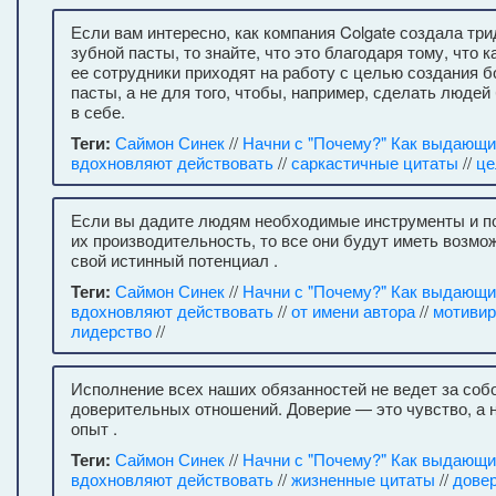
Если вам интересно, как компания Colgate создала тр
зубной пасты, то знайте, что это благодаря тому, что 
ее сотрудники приходят на работу с целью создания 
пасты, а не для того, чтобы, например, сделать люде
в себе.
Теги:
Саймон Синек
//
Начни с "Почему?" Как выдающ
вдохновляют действовать
//
саркастичные цитаты
//
це
Если вы дадите людям необходимые инструменты и п
их производительность, то все они будут иметь возмо
свой истинный потенциал .
Теги:
Саймон Синек
//
Начни с "Почему?" Как выдающ
вдохновляют действовать
//
от имени автора
//
мотиви
лидерство
//
Исполнение всех наших обязанностей не ведет за соб
доверительных отношений. Доверие — это чувство, а 
опыт .
Теги:
Саймон Синек
//
Начни с "Почему?" Как выдающ
вдохновляют действовать
//
жизненные цитаты
//
дове