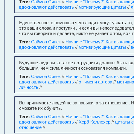
Теги:
Саймон Синек
//
Начни с "Почему?" Как выдающ
вдохновляют действовать
//
мотивирующие цитаты
//
л
Единственное, с помощью чего люди смогут узнать то, 
это ваши слова и поступки , и если вы непоследовател
что вы говорите и делаете, никто не узнает о том, во ч
Теги:
Саймон Синек
//
Начни с "Почему?" Как выдающ
вдохновляют действовать
//
мотивирующие цитаты
//
в
Будущие лидеры, а также сотрудники должны быть вд
большим, чем сила личности основателя компании.
Теги:
Саймон Синек
//
Начни с "Почему?" Как выдающ
вдохновляют действовать
//
от имени автора
//
мотиви
личность
//
Вы принимаете людей не за навыки, а за отношение . 
сможете их обучить.
Теги:
Саймон Синек
//
Начни с "Почему?" Как выдающ
вдохновляют действовать
//
Херб Келлехер
//
цитаты 
отношение
//