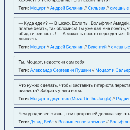
Теги:
Моцарт
//
Андрей Белянин
//
Сильвия
//
смешные 
— Куда едем? — В шкаф. Если ты, Вольфганг Амадей, 
платье бегать, так обломись! Ты уже дал мне понять, ч
обида и ревность ! — А можешь просто переодеться, б
личность .
Теги:
Моцарт
//
Андрей Белянин
//
Викентий
//
смешные
Ты, Моцарт, недостоин сам себя.
Теги:
Александр Сергеевич Пушкин
//
Моцарт и Салье
Что нужно сделать, чтобы заставить гитариста переста
пианиста? Забрать у него ноты.
Теги:
Моцарт в джунглях (Mozart in the Jungle)
//
Родриг
Чем уродливее жизнь , тем прекрасней должна звучать
Теги:
Дэвид Вейс
//
Возвышенное и земное
//
Вольфган