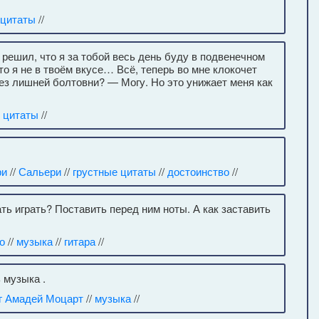
цитаты
//
решил, что я за тобой весь день буду в подвенечном
то я не в твоём вкусе… Всё, теперь во мне клокочет
ез лишней болтовни? — Могу. Но это унижает меня как
 цитаты
//
ри
//
Сальери
//
грустные цитаты
//
достоинство
//
ть играть? Поставить перед ним ноты. А как заставить
о
//
музыка
//
гитара
//
 музыка .
г Амадей Моцарт
//
музыка
//