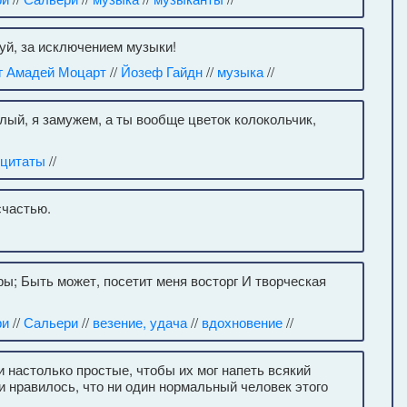
уй, за исключением музыки!
г Амадей Моцарт
//
Йозеф Гайдн
//
музыка
//
лый, я замужем, а ты вообще цветок колокольчик,
цитаты
//
счастью.
ы; Быть может, посетит меня восторг И творческая
ри
//
Сальери
//
везение, удача
//
вдохновение
//
 настолько простые, чтобы их мог напеть всякий
и нравилось, что ни один нормальный человек этого