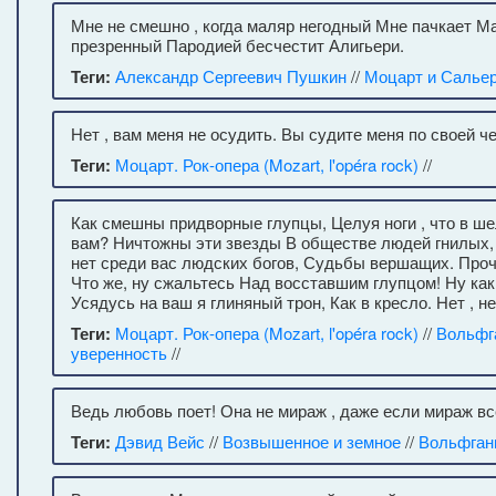
Мне не смешно , когда маляр негодный Мне пачкает М
презренный Пародией бесчестит Алигьери.
Теги:
Александр Сергеевич Пушкин
//
Моцарт и Салье
Нет , вам меня не осудить. Вы судите меня по своей ч
Теги:
Моцарт. Рок-опера (Mozart, l'opéra rock)
//
Как смешны придворные глупцы, Целуя ноги , что в ше
вам? Ничтожны эти звезды В обществе людей гнилых, А
нет среди вас людских богов, Судьбы вершащих. Прочь
Что же, ну сжальтесь Над восставшим глупцом! Ну ка
Усядусь на ваш я глиняный трон, Как в кресло. Нет , 
Теги:
Моцарт. Рок-опера (Mozart, l'opéra rock)
//
Вольфг
уверенность
//
Ведь любовь поет! Она не мираж , даже если мираж вс
Теги:
Дэвид Вейс
//
Возвышенное и земное
//
Вольфган