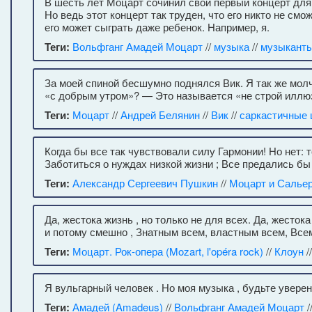
В шесть лет Моцарт сочинил свой первый концерт для 
Но ведь этот концерт так труден, что его никто не смо
его может сыграть даже ребенок. Например, я.
Теги:
Вольфганг Амадей Моцарт
//
музыка
//
музыкант
За моей спиной бесшумно поднялся Вик. Я так же мол
«с добрым утром»? — Это называется «не строй иллюз
Теги:
Моцарт
//
Андрей Белянин
//
Вик
//
саркастичные 
Когда бы все так чувствовали силу Гармонии! Но нет: т
Заботиться о нуждах низкой жизни ; Все предались бы
Теги:
Александр Сергеевич Пушкин
//
Моцарт и Салье
Да, жестока жизнь , но только не для всех. Да, жесток
и потому смешно , Знатным всем, властным всем, Все
Теги:
Моцарт. Рок-опера (Mozart, l'opéra rock)
//
Клоун
/
Я вульгарный человек . Но моя музыка , будьте уверен
Теги:
Амадей (Amadeus)
//
Вольфганг Амадей Моцарт
/