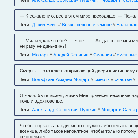
— К сожалению, все в этом мире преходяще. — Пожал
Теги:
Дэвид Вейс
//
Возвышенное и земное
//
Вольфган
— Милый, как я тебе? — Я не… — Ах да, ты не мой ми
ни разу не динь-динь!
Теги:
Моцарт
//
Андрей Белянин
//
Сильвия
//
смешные 
Смерть — это ключ, открывающий двери к истинному 
Теги:
Вольфганг Амадей Моцарт
//
смерть
//
счастье
//
Я мнил: быть может, жизнь Мне принесёт незапные дар
ночь и вдохновенье.
Теги:
Александр Сергеевич Пушкин
//
Моцарт и Салье
Чтобы сорвать аплодисменты, нужно либо писать вещи
возница, либо такое непонятное, чтобы только потому 
не понимает.