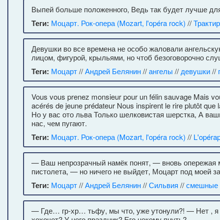
Выпей больше положенного, Ведь так будет лучше для
Теги:
Моцарт. Рок-опера (Mozart, l'opéra rock)
//
Тракти
Девушки во все времена не особо жаловали ангельску
лицом, фигурой, крыльями, но чтоб безоговорочно слу
Теги:
Моцарт
//
Андрей Белянин
//
ангелы
//
девушки
//
Vous vous prenez monsieur pour un félin sauvage Mais vou
acérés de jeune prédateur Nous inspirent le rire plutôt q
Но у вас ото льва Только шелковистая шерстка, А в
нас, чем пугают.
Теги:
Моцарт. Рок-опера (Mozart, l'opéra rock)
//
L'opéra
— Ваш непрозрачный намёк понят, — вновь опережая м
пистолета, — но ничего не выйдет, Моцарт под моей за
Теги:
Моцарт
//
Андрей Белянин
//
Сильвия
//
смешные 
— Где… гр-хр… тьфу, мы что, уже утонули?! — Нет , я 
хохочет? У него праздник? Его некому пнуть?