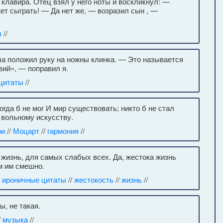
клавира. Отец взял у него ноты и воскликнул: —
жет сыграть! — Да нет же, — возразил сын , —
ы
//
ча положил руку на ножны клинка. — Это называется
ий», — поправил я.
цитаты
//
огда б не мог И мир существовать; никто б не стал
 вольному искусству.
ри
//
Моцарт
//
гармония
//
а жизнь, для самых слабых всех. Да, жестока жизнь
м им смешно.
/
ироничные цитаты
//
жестокость
//
жизнь
//
ы, не такая.
/
музыка
//