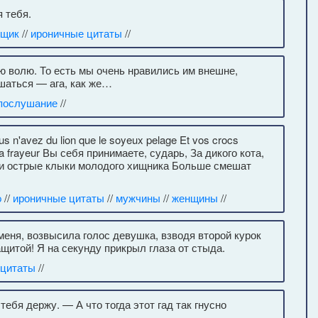
 тебя.
рщик
//
ироничные цитаты
//
ю волю. То есть мы очень нравились им внешне,
шаться — ага, как же…
послушание
//
s n'avez du lion que le soyeux pelage Et vos crocs
ue la frayeur Вы себя принимаете, сударь, За дикого кота,
аши острые клыки молодого хищника Больше смешат
p
//
ироничные цитаты
//
мужчины
//
женщины
//
еня, возвысила голос девушка, взводя второй курок
щитой! Я на секунду прикрыл глаза от стыда.
цитаты
//
тебя держу. — А что тогда этот гад так гнусно