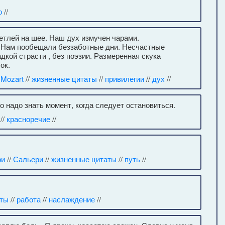
о
//
етлей на шее. Наш дух измучен чарами.
. Нам пообещали беззаботные дни. Несчастные
дкой страсти , без поэзии. Размеренная скука
ок.
 Mozart
//
жизненные цитаты
//
привилегии
//
дух
//
о надо знать момент, когда следует остановиться.
//
красноречие
//
ри
//
Сальери
//
жизненные цитаты
//
путь
//
аты
//
работа
//
наслаждение
//