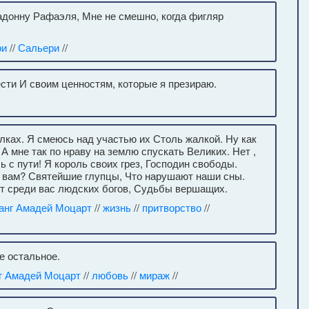
адонну Рафаэля, Мне не смешно, когда фигляр
ри
//
Сальери
//
ести И своим ценностям, которые я презираю.
лках. Я смеюсь над участью их Столь жалкой. Ну как
 мне так по нраву на землю спускать Великих. Нет ,
 с пути! Я король своих грез, Господин свободы.
к вам? Святейшие глупцы, Что нарушают наши сны.
нет среди вас людских богов, Судьбы вершащих.
анг Амадей Моцарт
//
жизнь
//
притворство
//
е остальное.
г Амадей Моцарт
//
любовь
//
мираж
//