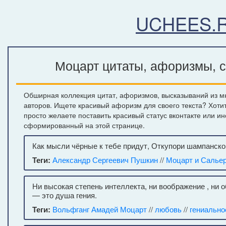
UCHEES.
Моцарт цитаты, афоризмы, с
Обширная коллекция цитат, афоризмов, высказываний из м
авторов. Ищете красивый афоризм для своего текста? Хоти
просто желаете поставить красивый статус вконтакте или и
сформированный на этой странице.
Как мысли чёрные к тебе придут, Откупори шампанско
Теги:
Александр Сергеевич Пушкин
//
Моцарт и Салье
Ни высокая степень интеллекта, ни воображение , ни 
— это душа гения.
Теги:
Вольфганг Амадей Моцарт
//
любовь
//
гениально