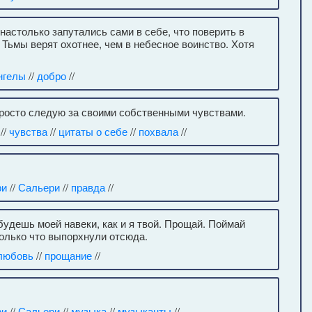
 настолько запутались сами в себе, что поверить в
 Тьмы верят охотнее, чем в небесное воинство. Хотя
нгелы
//
добро
//
просто следую за своими собственными чувствами.
//
чувства
//
цитаты о себе
//
похвала
//
ри
//
Сальери
//
правда
//
будешь моей навеки, как и я твой. Прощай. Поймай
олько что выпорхнули отсюда.
любовь
//
прощание
//
ри
//
Сальери
//
музыка
//
музыканты
//