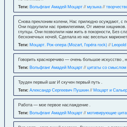
Теги:
Вольфганг Амадей Моцарт
//
музыка
//
творчеств
Снова преклоним колени, Нас прилюдно осуждают, с п
Они подкупили нас привилегиями, От имени хищников
глупцы. Они позволили нам жить в покорности, Без сла
бесконечных ночей, Сделала из нас веселых марионет
Теги:
Моцарт. Рок-опера (Mozart, l'opéra rock)
//
Leopold
Говорить красноречиво — очень большое искусство , н
Теги:
Вольфганг Амадей Моцарт
//
цитаты со смыслом
Труден первый шаг И скучен первый путь .
Теги:
Александр Сергеевич Пушкин
//
Моцарт и Салье
Работа — мое первое наслаждение .
Теги:
Вольфганг Амадей Моцарт
//
мотивирующие цит