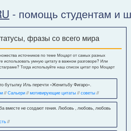
RU
- помощь студентам и 
татусы, фразы со всего мира
ножества источников по теме Моцарт от самых разных
те использовать умную цитату в важном разговоре? Или
нстаграме? Тогда используйте наш список цитат про Моцарт
го бутылку Иль перечти «Женитьбу Фигаро».
ри
//
Сальери
//
мотивирующие цитаты
//
советы
//
оба вместе не создают гения. Любовь , любовь, любовь
сть
//