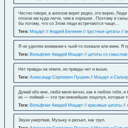
Честно говоря, в ангелов верят редко, это верно. Люди
плохое им куда легче, чем в хорошее . Поэтому в силы
бы потому, что со Злом люди встречаются чаще…
Теги:
Моцарт
//
Андрей Белянин
//
грустные цитаты
//
а
Я не уделяю внимания к чьей-то похвале или вине. Я 
Теги:
Вольфганг Амадей Моцарт
//
цитаты со смыслом
Нет правды на земле, но правды нет и выше.
Теги:
Александр Сергеевич Пушкин
//
Моцарт и Салье
Думай обо мне, люби меня вечно, как я люблю тебя, и 
их — поймай — эти три нежнейших поцелуя, которые т
Теги:
Вольфганг Амадей Моцарт
//
красивые цитаты
//
Звуки умертвив, Музыку я разъял, как труп.
Теги:
Александр Сергеевич Пушкин
//
Моцарт и Салье