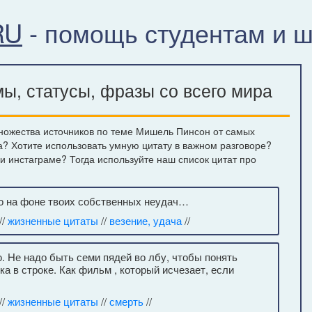
RU
- помощь студентам и 
, статусы, фразы со всего мира
ножества источников по теме Мишель Пинсон от самых
а? Хотите использовать умную цитату в важном разговоре?
ли инстаграме? Тогда используйте наш список цитат про
но на фоне твоих собственных неудач…
//
жизненные цитаты
//
везение, удача
//
ю. Не надо быть семи пядей во лбу, чтобы понять
ка в строке. Как фильм , который исчезает, если
//
жизненные цитаты
//
смерть
//