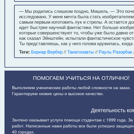
— Мы родились слишком поздно, Мишель. — Это почем
исследовано. У меня мечта была стать изобретателем 
самым первым изготовить лук и стрелы. А остается д
идет быстрее научной фантастики. Нет больше изобре
которые совершенствуют то, чтобы уже было давно от
как сказал Эйнштейн, испытали фантастическое чувс
Ты представляешь, как у него голова кружилась, когда
Теги:
Бернар Вербер
//
Танатонавты
//
Рауль Разорбак
ПОМОГАЕМ УЧИТЬСЯ НА ОТЛИЧНО!
Выполняем ученические работы любой сложности на заказ.
Гарантируем низкие цены и высокое качество.
Деятельность ко
Зачтено оказывает услуги помощи студентам с 1999 года. З
работ. Написанные нами работы все были успешно защищен
40 городах.