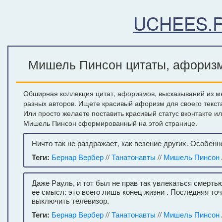
UCHEES.
Мишель Пинсон цитаты, афоризмы
Обширная коллекция цитат, афоризмов, высказываний из м
разных авторов. Ищете красивый афоризм для своего текст
Или просто желаете поставить красивый статус вконтакте и
Мишель Пинсон сформированный на этой странице.
Ничто так не раздражает, как везение других. Особен
Теги:
Бернар Вербер
//
Танатонавты
//
Мишель Пинсон
Даже Рауль, и тот был не прав так увлекаться смерть
ее смысл: это всего лишь конец жизни . Последняя точ
выключить телевизор.
Теги:
Бернар Вербер
//
Танатонавты
//
Мишель Пинсон