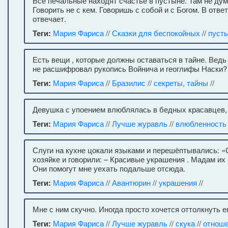
Все печальные находят счастье в пустыне. Там не ду
Говорить не с кем. Говоришь с собой и с Богом. В отв
отвечает.
Теги:
Мария Фариса
//
Сказки для беспокойных
//
пуст
Есть вещи , которые должны оставаться в тайне. Ведь 
не расшифровал рукопись Войнича и геоглифы Наски?
Теги:
Мария Фариса
//
Бразилис
//
секреты, тайны
//
Девушка с упоением влюблялась в бедных красавцев, 
Теги:
Мария Фариса
//
Лучше журавль
//
влюбленность
Слуги на кухне цокали языками и перешёптывались: «С
хозяйке и говорили: – Красивые украшения . Мадам их 
Они помогут мне уехать подальше отсюда.
Теги:
Мария Фариса
//
Авантюрин
//
украшения
//
Мне с ним скучно. Иногда просто хочется оттолкнуть е
Теги:
Мария Фариса
//
Лучше журавль
//
скука
//
отнош