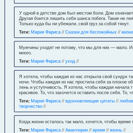
У одной в детстве дом был местом боли. Дом означает 
Другая боится лишить себя шанса побега. Такие не лю
Только куда бы ни убежали, свой груз за собой тянут.
Теги:
Мария Фариса
//
Сказки для беспокойных
//
жизн
Мужчины уходят не потому, что мы для них — мало. И
много.
Теги:
Мария Фариса
//
уход
//
Я хотела, чтобы каждая из нас открыла свой сундук т
ночи. Чтобы каждая из нас простила себя за плохое об
лень и уступчивость. Я хотела, чтобы каждая начала тк
красивое. То, что захочется оставить после себя. То, ч
Теги:
Мария Фариса
//
вдохновляющие цитаты
//
любов
творчество
//
Когда жизни осталось так мало, хочется, чтобы время 
Теги:
Мария Фариса
//
Авантюрин
//
время
//
жизнь
//