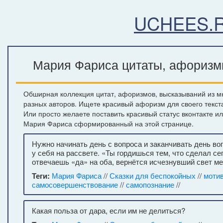
UCHEES.
Мария Фариса цитаты, афоризмы
Обширная коллекция цитат, афоризмов, высказываний из м
разных авторов. Ищете красивый афоризм для своего текст
Или просто желаете поставить красивый статус вконтакте и
Мария Фариса сформированный на этой странице.
Нужно начинать день с вопроса и заканчивать день в
у себя на рассвете. «Ты гордишься тем, что сделал с
отвечаешь «да» на оба, вернётся исчезнувший свет ме
Теги:
Мария Фариса
//
Сказки для беспокойных
//
моти
самосовершенствование
//
самопознание
//
Какая польза от дара, если им не делиться?