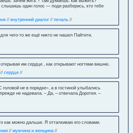
маешь: зачем жить ? Там думаешь: как выжить?
ет слышишь один голос — поди разберись, кто тебе
ыня
//
внутренний диалог
//
печаль
//
для чего-то же ещё никто не нашел Пайтити,
открывая им сердце , как открывают ногтями вишню.
//
сердце
//
 головой не в порядке», а в гостиной улыбались
прежде не надевала. – Да, – отвечала Доротея. –
го как можно дальше. Я отталкиваю его словами.
ения
//
мужчина и женщина
//