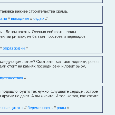
становка важнее строительства храма.
таты
//
выходные
//
отдых
//
ны . Летом пахать. Осенью собирать плоды
тиями ритмам, не бывает простоев и перепадов.
//
образ жизни
//
 следующим летом? Смотреть, как тают ледники, роняя
ами стоит на камнях посреди реки и ловит рыбу,
путешествия
//
я подошло, будто так нужно. Слушайте сердце , острое
другим не дают. А вы живите. И только так, как хотите
енные цитаты
//
беременность
//
роды
//