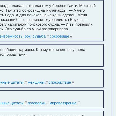
когда плавал с аквалангом у берегов Гаити. Местный
но. Там этих сокровищ на миллиарды. — А чего
ть надо. А для поисков не каждый сделан. Меня
у сказали? — спрашивает журналистка Брукса. —
ерегу капитаном поискового судна. — И вы поверили
. Это судьба со мной разговаривала.
еизбежность, рок, судьба
//
сокровище
//
освободив карманы. К тому же ничего не успела
тся бродягами.
енные цитаты
//
женщины
//
спокойствие
//
енные цитаты
//
поговорки
//
мировоззрение
//