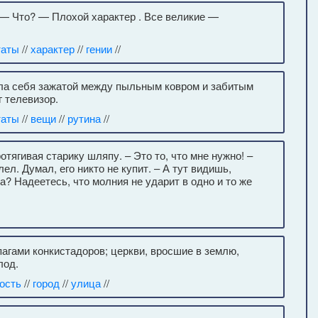
 — Что? — Плохой характер . Все великие —
таты
//
характер
//
гении
//
ла себя зажатой между пыльным ковром и забитым
 телевизор.
таты
//
вещи
//
рутина
//
отягивая старику шляпу. – Это то, что мне нужно! –
л. Думал, его никто не купит. – А тут видишь,
а? Надеетесь, что молния не ударит в одно и то же
агами конкистадоров; церкви, вросшие в землю,
лод.
ость
//
город
//
улица
//