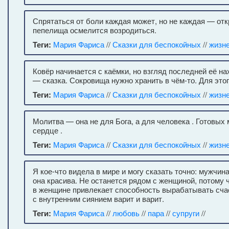
Спрятаться от боли каждая может, но не каждая — отк
пепелища осмелится возродиться.
Теги:
Мария Фариса
//
Сказки для беспокойных
//
жизн
Ковёр начинается с каёмки, но взгляд последней её на
— сказка. Сокровища нужно хранить в чём-то. Для это
Теги:
Мария Фариса
//
Сказки для беспокойных
//
жизн
Молитва — она не для Бога, а для человека . Готовых
сердце .
Теги:
Мария Фариса
//
Сказки для беспокойных
//
жизн
Я кое-что видела в мире и могу сказать точно: мужчин
она красива. Не останется рядом с женщиной, потому 
в женщине привлекает способность вырабатывать счаст
с внутренним сиянием варит и варит.
Теги:
Мария Фариса
//
любовь
//
пара
//
супруги
//