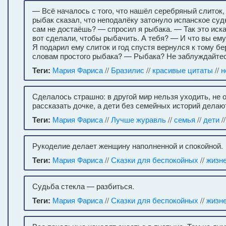
— Всё началось с того, что нашёл серебряный слиток, 
рыбак сказал, что неподалёку затонуло испанское суд
сам не достаёшь? — спросил я рыбака. — Так это иска
вот сделали, чтобы рыбачить. А тебя? — И что вы ем
Я подарил ему слиток и год спустя вернулся к тому б
словам простого рыбака? — Рыбака? Не заблуждайтесь
Теги:
Мария Фариса
//
Бразилис
//
красивые цитаты
//
н
Сделалось страшно: в другой мир нельзя уходить, не 
рассказать дочке, а дети без семейных историй делаю
Теги:
Мария Фариса
//
Лучше журавль
//
семья
//
дети
//
Рукоделие делает женщину наполненной и спокойной.
Теги:
Мария Фариса
//
Сказки для беспокойных
//
жизн
Судьба стекла — разбиться.
Теги:
Мария Фариса
//
Сказки для беспокойных
//
жизн