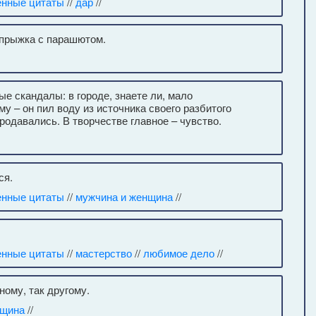
енные цитаты
//
дар
//
 прыжка с парашютом.
е скандалы: в городе, знаете ли, мало
му – он пил воду из источника своего разбитого
одавались. В творчестве главное – чувство.
ся.
енные цитаты
//
мужчина и женщина
//
енные цитаты
//
мастерство
//
любимое дело
//
ому, так другому.
нщина
//