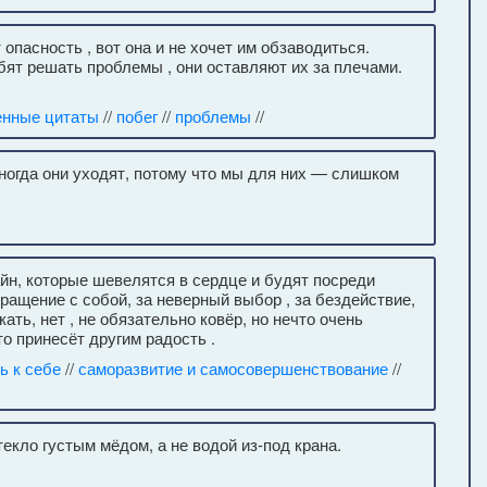
опасность , вот она и не хочет им обзаводиться.
бят решать проблемы , они оставляют их за плечами.
енные цитаты
//
побег
//
проблемы
//
ногда они уходят, потому что мы для них — слишком
айн, которые шевелятся в сердце и будят посреди
ращение с собой, за неверный выбор , за бездействие,
ать, нет , не обязательно ковёр, но нечто очень
то принесёт другим радость .
ь к себе
//
саморазвитие и самосовершенствование
//
текло густым мёдом, а не водой из-под крана.