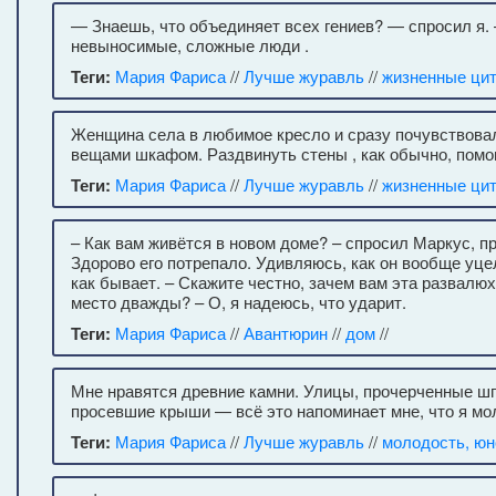
— Знаешь, что объединяет всех гениев? — спросил я.
невыносимые, сложные люди .
Теги:
Мария Фариса
//
Лучше журавль
//
жизненные ци
Женщина села в любимое кресло и сразу почувствова
вещами шкафом. Раздвинуть стены , как обычно, помог
Теги:
Мария Фариса
//
Лучше журавль
//
жизненные ци
– Как вам живётся в новом доме? – спросил Маркус, пр
Здорово его потрепало. Удивляюсь, как он вообще уцеле
как бывает. – Скажите честно, зачем вам эта развалюх
место дважды? – О, я надеюсь, что ударит.
Теги:
Мария Фариса
//
Авантюрин
//
дом
//
Мне нравятся древние камни. Улицы, прочерченные шп
просевшие крыши — всё это напоминает мне, что я мо
Теги:
Мария Фариса
//
Лучше журавль
//
молодость, юн