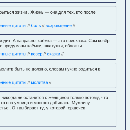
рыться жизни . Жизнь — она для тех, кто после
енные цитаты
//
боль
//
возрождение
//
ходит. А напрасно: каёмка — это присказка. Сам ковёр
го придуманы каёмки, шкатулки, обложки.
енные цитаты
//
ковер
//
сказки
//
 молитв быть не должно, словам нужно родиться в
енные цитаты
//
молитва
//
а никогда не останется с женщиной только потому, что
что она умница и многого добилась. Мужчину
ье . Он выбирает ту, у которой горшочек