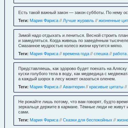
Есть такой важный закон — закон субботы. По нему о
Теги:
Мария Фариса
//
Лучше журавль
//
жизненные ци
Зимой надо отдыхать и лениться. Весной строить пла
и замедляться. Когда живешь по заведённым тысячеле
Смазанное мудростью колесо жизни крутится мягко.
Теги:
Мария Фариса
//
времена года
//
спешка
//
работа
Представляешь, как здорово будет поехать на Аляску
куски голубого тела в воду, как медведица с медвежат
а каждый шорох в лесу может оказаться оленем.
Теги:
Мария Фариса
//
Авантюрин
//
красивые цитаты
//
Не рожайте лишь потому, что вам говорят, будто врем
зеркальце держите в кармане. Тёмные люди не живут и 
сами.
Теги:
Мария Фариса
//
Сказки для беспокойных
//
жизн