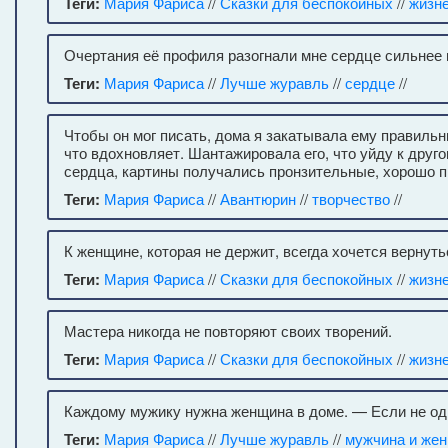
Теги:
Мария Фариса
//
Сказки для беспокойных
//
жизн
Очертания её профиля разогнали мне сердце сильнее
Теги:
Мария Фариса
//
Лучше журавль
//
сердце
//
Чтобы он мог писать, дома я закатывала ему правильны
что вдохновляет. Шантажировала его, что уйду к друго
сердца, картины получались пронзительные, хорошо пр
Теги:
Мария Фариса
//
Авантюрин
//
творчество
//
К женщине, которая не держит, всегда хочется вернуть
Теги:
Мария Фариса
//
Сказки для беспокойных
//
жизн
Мастера никогда не повторяют своих творений.
Теги:
Мария Фариса
//
Сказки для беспокойных
//
жизн
Каждому мужику нужна женщина в доме. — Если не одн
Теги:
Мария Фариса
//
Лучше журавль
//
мужчина и же