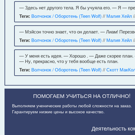
— Здесь нет другого тела. Я бы учуяла его. — Я — пр
Теги:
Волчонок / Оборотень (Teen Wolf)
//
Малия Хейл
/
— Мэйсон точно знает, что он делает. — Лиам! Перезво
Теги:
Волчонок / Оборотень (Teen Wolf)
//
Малия Хейл
/
— У меня есть идея. — Хорошо . — Даже скорее план. 
— Ну, прекрасно, что у тебя вообще есть план.
Теги:
Волчонок / Оборотень (Teen Wolf)
//
Скотт МакКо
ПОМОГАЕМ УЧИТЬСЯ НА ОТЛИЧНО!
Выполняем ученические работы любой сложности на заказ.
Гарантируем низкие цены и высокое качество.
Деятельность ко