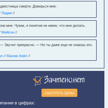
едвестница смерти. Доверься мне.
/
Лидия
//
ни мне. Чувак, я понятия не имею, что мне делать.
/
Мейсон
//
— Звучит прекрасно. — Но ты даже еще не знаешь его.
лл
//
Малия Хейл
//
СМОТРЕТЬ ЦЕНЫ
мпании в цифрах: