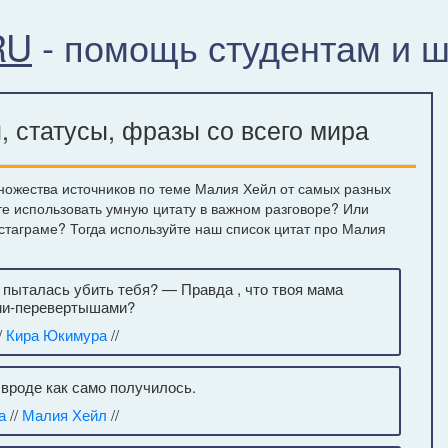
RU
- помощь студентам и 
 статусы, фразы со всего мира
ножества источников по теме Малия Хейл от самых разных
те использовать умную цитату в важном разговоре? Или
нстаграме? Тогда используйте наш список цитат про Малия
 пыталась убить тебя? — Правда , что твоя мама
ями-перевертышами?
/
Кира Юкимура
//
вроде как само получилось.ㅤ
а
//
Малия Хейл
//