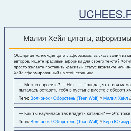
UCHEES.
Малия Хейл цитаты, афоризмы,
Обширная коллекция цитат, афоризмов, высказываний из м
авторов. Ищете красивый афоризм для своего текста? Хоти
просто желаете поставить красивый статус вконтакте или и
Хейл сформированный на этой странице.
— Можно спросить? — Нет . — Правда , что твоя мама
пыталась оставить тебя в пустыне вместе с оборотн
Теги:
Волчонок / Оборотень (Teen Wolf)
//
Малия Хейл
/
— Как ты научилась так владеть катаной? — Это тоже 
Теги:
Волчонок / Оборотень (Teen Wolf)
//
Кира Юкимур