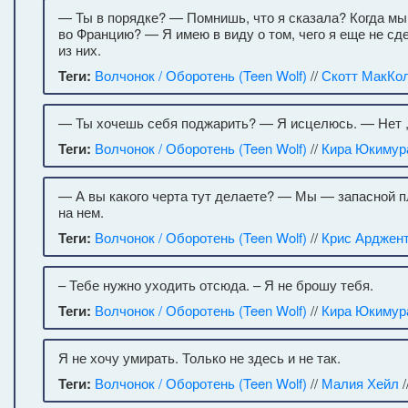
— Ты в порядке? — Помнишь, что я сказала? Когда мы
во Францию? — Я имею в виду о том, чего я еще не сд
из них.
Теги:
Волчонок / Оборотень (Teen Wolf)
//
Скотт МакКо
— Ты хочешь себя поджарить? — Я исцелюсь. — Нет ,
Теги:
Волчонок / Оборотень (Teen Wolf)
//
Кира Юкимур
— А вы какого черта тут делаете? — Мы — запасной 
на нем.
Теги:
Волчонок / Оборотень (Teen Wolf)
//
Крис Арджен
– Тебе нужно уходить отсюда. – Я не брошу тебя.
Теги:
Волчонок / Оборотень (Teen Wolf)
//
Кира Юкимур
Я не хочу умирать. Только не здесь и не так.
Теги:
Волчонок / Оборотень (Teen Wolf)
//
Малия Хейл
/