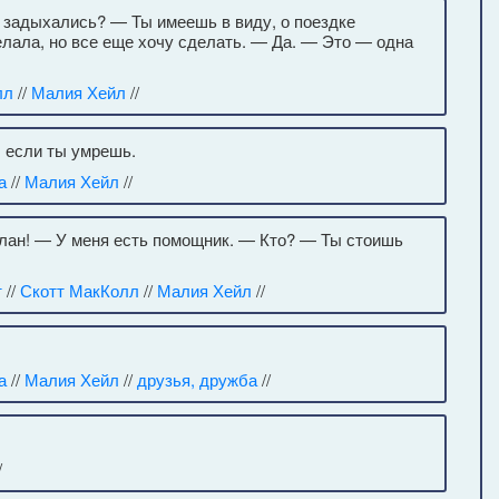
 задыхались? — Ты имеешь в виду, о поездке
елала, но все еще хочу сделать. — Да. — Это — одна
лл
//
Малия Хейл
//
 если ты умрешь.
а
//
Малия Хейл
//
план! — У меня есть помощник. — Кто? — Ты стоишь
т
//
Скотт МакКолл
//
Малия Хейл
//
а
//
Малия Хейл
//
друзья, дружба
//
/