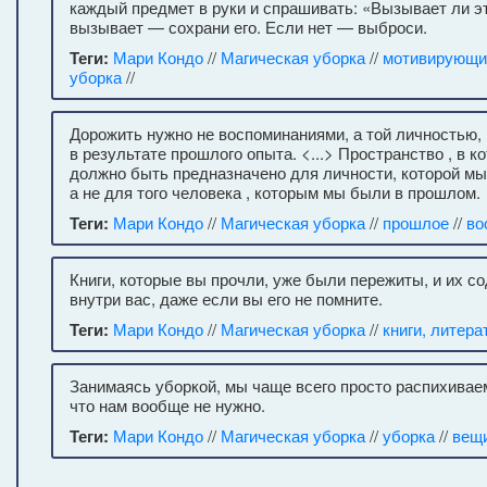
каждый предмет в руки и спрашивать: «Вызывает ли эт
вызывает — сохрани его. Если нет — выброси.
Теги:
Мари Кондо
//
Магическая уборка
//
мотивирующи
уборка
//
Дорожить нужно не воспоминаниями, а той личностью,
в результате прошлого опыта. <...> Пространство , в 
должно быть предназначено для личности, которой мы
а не для того человека , которым мы были в прошлом.
Теги:
Мари Кондо
//
Магическая уборка
//
прошлое
//
во
Книги, которые вы прочли, уже были пережиты, и их с
внутри вас, даже если вы его не помните.
Теги:
Мари Кондо
//
Магическая уборка
//
книги, литера
Занимаясь уборкой, мы чаще всего просто распихиваем
что нам вообще не нужно.
Теги:
Мари Кондо
//
Магическая уборка
//
уборка
//
вещ