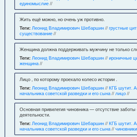
единомыслие
//
Жить ещё можно, но очень уж противно.
Теги:
Леонид Владимирович Шебаршин
//
грустные ци
существование
//
Женщина должна поддерживать мужчину не только сло
Теги:
Леонид Владимирович Шебаршин
//
ироничные ц
женщина
//
Лицо , по которому проехало колесо истории .
Теги:
Леонид Владимирович Шебаршин
//
КГБ шутит. 
начальника советской разведки и его сына
//
лицо
//
Основная привилегия чиновника — отсутствие заботы
деятельности.
Теги:
Леонид Владимирович Шебаршин
//
КГБ шутит. 
начальника советской разведки и его сына
//
чиновники