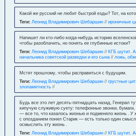
Какой же русский не любит быстрой езды? Тот, на кото
Теги:
Леонид Владимирович Шебаршин
//
ироничные ц
Напишет ли кто-либо когда-нибудь историю вселенской
чтобы разоблачить, но понять ее глубинные истоки?
Теги:
Леонид Владимирович Шебаршин
//
КГБ шутит. 
начальника советской разведки и его сына
//
ложь, обм
Мстят прошлому, чтобы расправиться с будущим.
Теги:
Леонид Владимирович Шебаршин
//
грустные ци
злопамятность
//
Будь все это лет десять-пятнадцать назад, Генерал ту
кипучую служивую суету: телефонные звонки, бумаги,
— все то, что казалось жизнью и подменяло жизнь . У
с опозданием понял Старик — есть только один смысл
осмыслить эту жизнь .
Теги:
Леонид Владимирович Шебаршин
//
КГБ шутит. 