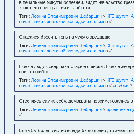
в печальные минуты болезней, видят начальство тре
знают его пристрастия и слабости.
Теги:
Леонид Владимирович Шебаршин
//
КГБ шутит. 
начальника советской разведки и его сына
//
Опасайся бросить тень на чужую эрудицию.
Теги:
Леонид Владимирович Шебаршин
//
КГБ шутит. 
начальника советской разведки и его сына
//
Новые люди совершают старые ошибки . Новые же вр
новых ошибок.
Теги:
Леонид Владимирович Шебаршин
//
КГБ шутит. 
начальника советской разведки и его сына
//
ошибки
//
Стесняясь самих себя, демократы переименовались в
Теги:
Леонид Владимирович Шебаршин
//
ироничные ц
//
Если бы большинство всегда было право , то земля по