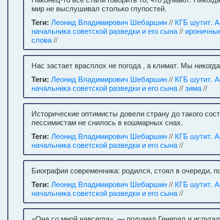
мир не выслушивал столько глупостей.
Теги:
Леонид Владимирович Шебаршин
//
КГБ шутит. 
начальника советской разведки и его сына
//
ироничны
слова
//
Нас застает врасплох не погода , а климат. Мы никогда
Теги:
Леонид Владимирович Шебаршин
//
КГБ шутит. 
начальника советской разведки и его сына
//
зима
//
Исторические оптимисты довели страну до такого сост
пессимистам не снилось в кошмарных снах.
Теги:
Леонид Владимирович Шебаршин
//
КГБ шутит. 
начальника советской разведки и его сына
//
Биография современника: родился, стоял в очереди, по
Теги:
Леонид Владимирович Шебаршин
//
КГБ шутит. 
начальника советской разведки и его сына
//
«Она со мной навсегда», — подумал Генерал и испугал