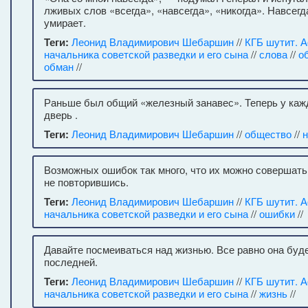
лживых слов «всегда», «навсегда», «никогда». Навсегд
умирает.
Теги:
Леонид Владимирович Шебаршин
//
КГБ шутит. 
начальника советской разведки и его сына
//
слова
//
о
обман
//
Раньше был общий «железный занавес». Теперь у каж
дверь .
Теги:
Леонид Владимирович Шебаршин
//
общество
//
Возможных ошибок так много, что их можно совершать 
не повторившись.
Теги:
Леонид Владимирович Шебаршин
//
КГБ шутит. 
начальника советской разведки и его сына
//
ошибки
//
Давайте посмеиваться над жизнью. Все равно она буд
последней.
Теги:
Леонид Владимирович Шебаршин
//
КГБ шутит. 
начальника советской разведки и его сына
//
жизнь
//