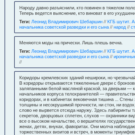
Народу давно разъяснили, кто повинен в тяжелом пол
Теперь ведется выяснение, кто виноват в его ухудшени
Теги:
Леонид Владимирович Шебаршин
//
КГБ шутит. 
начальника советской разведки и его сына
//
народ
//
с
Меняются моды на прически. Лишь плешь вечна.
Теги:
Леонид Владимирович Шебаршин
//
КГБ шутит. 
начальника советской разведки и его сына
//
ироничны
//
Коридоры кремлевских зданий нешироки, но чрезвыча
В коридоры открываются тяжеленные двери с бронзов
заляпанными белой масляной краской, за дверьми — 
начальников корпуса телохранителей — правительств
коридорах, и в кабинетах вековечная тишина ... Стены
толщины и несокрушимой прочности, ни стон, ни вздох
слово не вырвется отсюда наружу. Здесь лабиринты та
секретов, дворцовых сплетен, слухов — охранники вид
все о высоком начальстве, о вершителях государствен
женах, детях, внуках, фаворитах. Они молча наблюда
торжественных визитов и встреч, в моменты триумфов