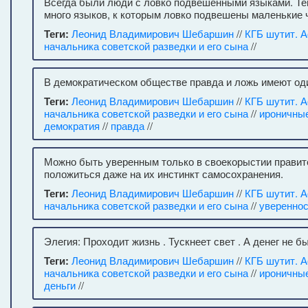
Всегда были люди с ловко подвешенными языками. Те
много языков, к которым ловко подвешены маленькие 
Теги:
Леонид Владимирович Шебаршин
//
КГБ шутит. 
начальника советской разведки и его сына
//
В демократическом обществе правда и ложь имеют оди
Теги:
Леонид Владимирович Шебаршин
//
КГБ шутит. 
начальника советской разведки и его сына
//
ироничны
демократия
//
правда
//
Можно быть уверенным только в своекорыстии правит
положиться даже на их инстинкт самосохранения.
Теги:
Леонид Владимирович Шебаршин
//
КГБ шутит. 
начальника советской разведки и его сына
//
уверенно
Элегия: Проходит жизнь . Тускнеет свет . А денег не бы
Теги:
Леонид Владимирович Шебаршин
//
КГБ шутит. 
начальника советской разведки и его сына
//
ироничны
деньги
//