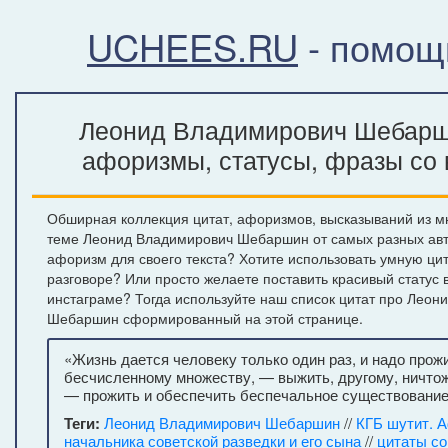
UCHEES.RU
- помощ
Леонид Владимирович Шебарш
афоризмы, статусы, фразы со 
Обширная коллекция цитат, афоризмов, высказываний из м
теме Леонид Владимирович Шебаршин от самых разных авт
афоризм для своего текста? Хотите использовать умную ци
разговоре? Или просто желаете поставить красивый статус 
инстаграме? Тогда используйте наш список цитат про Леон
Шебаршин сформированный на этой странице.
«Жизнь дается человеку только один раз, и надо прожи
бесчисленному множеству, — выжить, другому, ничто
— прожить и обеспечить беспечальное существование
Теги:
Леонид Владимирович Шебаршин
//
КГБ шутит. 
начальника советской разведки и его сына
//
цитаты с