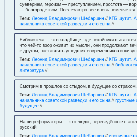
суеверием, героизм — преступлением, простота — вор
— благородством. Послезавтра все вновь поменяется 
Теги:
Леонид Владимирович Шебаршин
//
КГБ шутит. 
начальника советской разведки и его сына
//
Библиотека — это кладбище , где покойники пытаются 
что чей-то взор оживит их мысли , они продолжают веч
с другом, наставлять ушедших современников и живущ
Теги:
Леонид Владимирович Шебаршин
//
КГБ шутит. 
начальника советской разведки и его сына
//
библиоте
литература
//
Смотрим в прошлое со стыдом, в будущее со страхом.
Теги:
Леонид Владимирович Шебаршин
//
КГБ шутит. 
начальника советской разведки и его сына
//
грустные 
будущее
//
Наши реформаторы — это люди , переведённые с англ
русский.
Теги:
Леонид Владимирович Шебаршин
//
ироничные ц