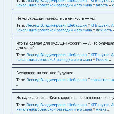
Теги:
Леонид Владимирович Шебаршин
//
КГБ шутит. 
начальника советской разведки и его сына
//
власть
//
Не ум украшает личность , а личность — ум.
Теги:
Леонид Владимирович Шебаршин
//
КГБ шутит. 
начальника советской разведки и его сына
//
личность
/
Что ты сделал для будущей России? — А что будущая
для меня?
Теги:
Леонид Владимирович Шебаршин
//
КГБ шутит. 
начальника советской разведки и его сына
//
Россия
//
Беспросветно светлое будущее .
Теги:
Леонид Владимирович Шебаршин
//
саркастичны
//
Не надо спешить. Жизнь коротка — споткнешься и не 
Теги:
Леонид Владимирович Шебаршин
//
КГБ шутит. 
начальника советской разведки и его сына
//
жизнь
//