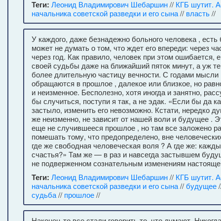
Теги:
Леонид Владимирович Шебаршин
//
КГБ шутит. 
начальника советской разведки и его сына
//
власть
//
У каждого, даже безнадежно больного человека , есть
может не думать о том, что ждет его впереди: через час
через год. Как правило, человек при этом ошибается, 
своей судьбы даже на ближайший пяток минут, а уж те
более длительную частицу вечности. С годами мысли
обращаются в прошлое , далекое или близкое, но равн
и неизменное. Бесполезно, хотя иногда и занятно, расс
бы случиться, поступи я так, а не эдак. «Если бы да к
застыло, изменить его невозможно. Кстати, нередко д
же неизменно, не зависит от нашей воли и будущее . Э
еще не случившееся прошлое , но там все заложено ра
помешать тому, что предопределено, вне человеческих
где же свободная человеческая воля ? А где же: кажд
счастья?» Там же — в раз и навсегда застывшем буду
не подверженном сознательным изменениям настояще
Теги:
Леонид Владимирович Шебаршин
//
КГБ шутит. 
начальника советской разведки и его сына
//
будущее
/
судьба
//
прошлое
//
Наконец-то все стали говорить то, что думают. Никогд