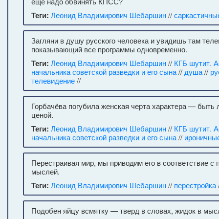
ещё надо обвинять КПСС?
Теги:
Леонид Владимирович Шебаршин
//
саркастичны
Загляни в душу русского человека и увидишь там теле
показывающий все программы одновременно.
Теги:
Леонид Владимирович Шебаршин
//
КГБ шутит. 
начальника советской разведки и его сына
//
душа
//
ру
телевидение
//
Горбачёва погубила женская черта характера — быт
ценой.
Теги:
Леонид Владимирович Шебаршин
//
КГБ шутит. 
начальника советской разведки и его сына
//
ироничны
Перестраивая мир, мы приводим его в соответствие с
мыслей.
Теги:
Леонид Владимирович Шебаршин
//
перестройка
/
Подобен яйцу всмятку — тверд в словах, жидок в мыс