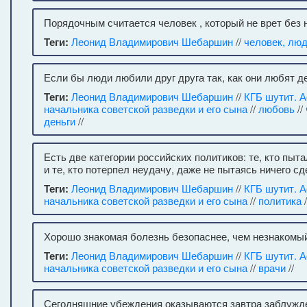
Порядочным считается человек , который не врет без
Теги:
Леонид Владимирович Шебаршин
//
человек, лю
Если бы люди любили друг друга так, как они любят де
Теги:
Леонид Владимирович Шебаршин
//
КГБ шутит. 
начальника советской разведки и его сына
//
любовь
//
деньги
//
Есть две категории российских политиков: те, кто пыта
и те, кто потерпел неудачу, даже не пытаясь ничего сд
Теги:
Леонид Владимирович Шебаршин
//
КГБ шутит. 
начальника советской разведки и его сына
//
политика
/
Хорошо знакомая болезнь безопаснее, чем незнакомый
Теги:
Леонид Владимирович Шебаршин
//
КГБ шутит. 
начальника советской разведки и его сына
//
врачи
//
Сегодняшние убеждения оказываются завтра заблужд