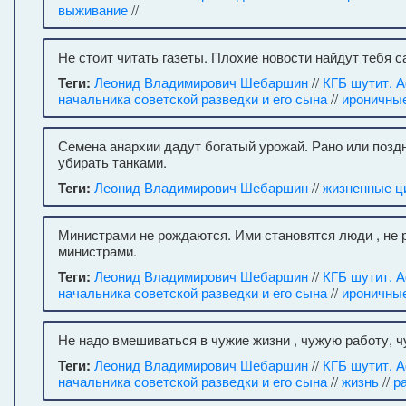
выживание
//
Не стоит читать газеты. Плохие новости найдут тебя с
Теги:
Леонид Владимирович Шебаршин
//
КГБ шутит. 
начальника советской разведки и его сына
//
ироничны
Семена анархии дадут богатый урожай. Рано или поздн
убирать танками.
Теги:
Леонид Владимирович Шебаршин
//
жизненные ц
Министрами не рождаются. Ими становятся люди , не
министрами.
Теги:
Леонид Владимирович Шебаршин
//
КГБ шутит. 
начальника советской разведки и его сына
//
ироничны
Не надо вмешиваться в чужие жизни , чужую работу, ч
Теги:
Леонид Владимирович Шебаршин
//
КГБ шутит. 
начальника советской разведки и его сына
//
жизнь
//
р