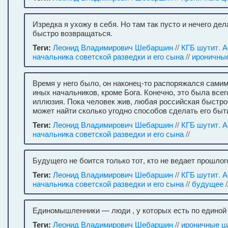
Изредка я ухожу в себя. Но там так пусто и нечего дел
быстро возвращаться.
Теги:
Леонид Владимирович Шебаршин
//
КГБ шутит. 
начальника советской разведки и его сына
//
ироничны
Время у него было, он наконец-то распоряжался самим
иных начальников, кроме Бога. Конечно, это была все
иллюзия. Пока человек жив, любая российская быстр
может найти сколько угодно способов сделать его бы
Теги:
Леонид Владимирович Шебаршин
//
КГБ шутит. 
начальника советской разведки и его сына
//
Будущего не боится только тот, кто не ведает прошлог
Теги:
Леонид Владимирович Шебаршин
//
КГБ шутит. 
начальника советской разведки и его сына
//
будущее
/
Единомышленники — люди , у которых есть по единой
Теги:
Леонид Владимирович Шебаршин
//
ироничные ц