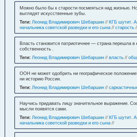
Можно было бы к старости посмеяться над жизнью. Н
выглядят искусственные зубы.
Теги:
Леонид Владимирович Шебаршин
//
КГБ шутит. 
начальника советской разведки и его сына
//
старость
/
Власть становится патриотичнее — страна перешла в 
собственность .
Теги:
Леонид Владимирович Шебаршин
//
власть
//
общ
ООН не может одобрить ни географическое положение 
ни историю России.
Теги:
Леонид Владимирович Шебаршин
//
саркастичны
Научись придавать лицу значительное выражение. С
мысли появятся сами.
Теги:
Леонид Владимирович Шебаршин
//
КГБ шутит. 
начальника советской разведки и его сына
//