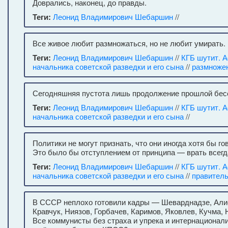
Доврались, наконец, до правды.
Теги:
Леонид Владимирович Шебаршин
//
Все живое любит размножаться, но не любит умирать.
Теги:
Леонид Владимирович Шебаршин
//
КГБ шутит. 
начальника советской разведки и его сына
//
размноже
Сегодняшняя пустота лишь продолжение прошлой бес
Теги:
Леонид Владимирович Шебаршин
//
КГБ шутит. 
начальника советской разведки и его сына
//
Политики не могут признать, что они иногда хотя бы го
Это было бы отступлением от принципа — врать всегд
Теги:
Леонид Владимирович Шебаршин
//
КГБ шутит. 
начальника советской разведки и его сына
//
правител
В СССР неплохо готовили кадры — Шеварднадзе, Али
Кравчук, Ниязов, Горбачев, Каримов, Яковлев, Кучма, 
Все коммунисты без страха и упрека и интернационал