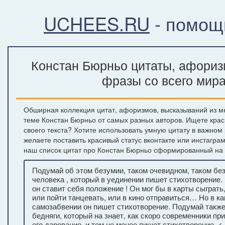
UCHEES.RU
- помощ
Констан Бюрньо цитаты, афориз
фразы со всего мир
Обширная коллекция цитат, афоризмов, высказываний из м
теме Констан Бюрньо от самых разных авторов. Ищете кра
своего текста? Хотите использовать умную цитату в важном
желаете поставить красивый статус вконтакте или инстагра
наш список цитат про Констан Бюрньо сформированный на 
Подумай об этом безумии, таком очевидном, таком б
человека , который в уединении пишет стихотворение.
он ставит себя положение ! Он мог бы в карты сыграть
или пойти танцевать, или в кино отправиться… Но в ка
самозабвении он пишет стихотворение. Подумай также
бедняги, который на знает, как скоро современники пр
его дарование, и тем не менее пишет стихотворение. <.