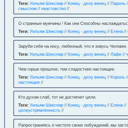
Теги:
Уильям Шекспир
//
Конец - делу венец
//
Пароль
/
смыслом
//
хвастовство
//
О странные мужчины ! Как они Способны наслаждатьс
Теги:
Уильям Шекспир
//
Конец - делу венец
//
Елена
//
Заруби себе на носу, любезный, что я зовусь Человек 
Теги:
Уильям Шекспир
//
Конец - делу венец
//
Лафе
//
Чем горше прошлое, тем сладостнее настоящее.
Теги:
Уильям Шекспир
//
Конец - делу венец
//
Король
/
настоящее
//
Кто духом слаб, тот не достигнет цели.
Теги:
Уильям Шекспир
//
Конец - делу венец
//
Елена
//
целеустремлённость
//
Рапространяясь о чистоте своих побуждений, мы заст