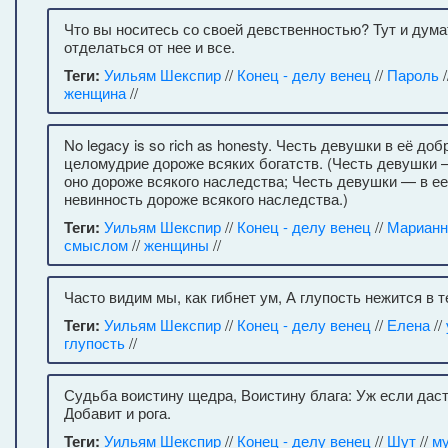
Что вы носитесь со своей девственностью? Тут и дума
отделаться от нее и все.
Теги:
Уильям Шекспир
//
Конец - делу венец
//
Пароль
/
женщина
//
No legacy is so rich as honesty. Честь девушки в её доб
целомудрие дороже всяких богатств. (Честь девушки —
оно дороже всякого наследства; Честь девушки — в ее
невинность дороже всякого наследства.)
Теги:
Уильям Шекспир
//
Конец - делу венец
//
Марианн
смыслом
//
женщины
//
Часто видим мы, как гибнет ум, А глупость нежится в т
Теги:
Уильям Шекспир
//
Конец - делу венец
//
Елена
//
глупость
//
Судьба воистину щедра, Воистину блага: Уж если даст
Добавит и рога.
Теги:
Уильям Шекспир
//
Конец - делу венец
//
Шут
//
м