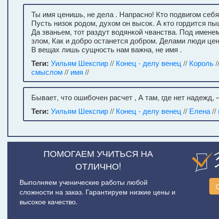
Ты имя ценишь, не дела . Напрасно! Кто подвигом себя
Пусть низок родом, духом он высок. А кто гордится п
Да званьем, тот раздут водянкой чванства. Под имен
злом, Как и добро останется добром. Делами люди цен
В вещах лишь сущность нам важна, не имя .
Теги:
Уильям Шекспир
//
Конец - делу венец
//
Король
/
смыслом
//
имя
//
Бывает, что ошибочен расчет , А там, где нет надежд,
Теги:
Уильям Шекспир
//
Конец - делу венец
//
Елена
//
ПОМОГАЕМ УЧИТЬСЯ НА
ОТЛИЧНО!
Выполняем ученические работы любой
сложности на заказ. Гарантируем низкие цены и
высокое качество.