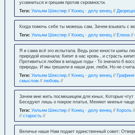
усомниться и грешим против скромности.
Теги:
Уильям Шекспир
//
Конец - делу венец
//
Дворецк
Когда помочь себе ты можешь сам, Зачем взывать с м
Теги:
Уильям Шекспир
//
Конец - делу венец
//
Елена
//
Я и сама всё эго испытала. Ведь розе юности шипы л
природой изначала: Кипит в нас кровь , и страсть кипит
Противиться любви в младые годы - То значило б восс
природы. И мы грешили в наши дни, любя, Но не счит
Теги:
Уильям Шекспир
//
Конец - делу венец
//
Графиня
смыслом
//
любовь
//
Зачем мне жить посмешищем для юных, Которые чтут 
Беседуют лишь о покрое платья, Меняют мненья чаще,
Теги:
Уильям Шекспир
//
Конец - делу венец
//
Король
/
//
старость
//
Величье наше Нам подает единственный совет: Отверг