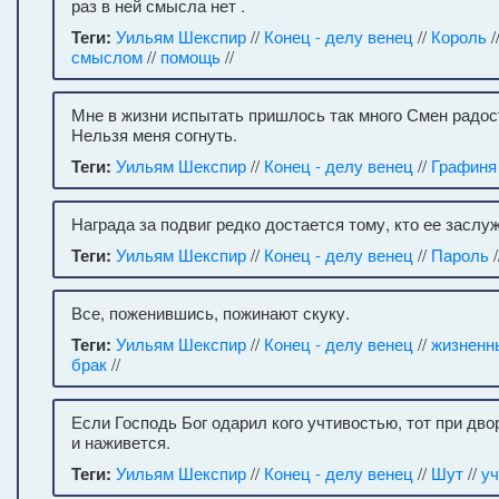
раз в ней смысла нет .
Теги:
Уильям Шекспир
//
Конец - делу венец
//
Король
/
смыслом
//
помощь
//
Мне в жизни испытать пришлось так много Смен радост
Нельзя меня согнуть.
Теги:
Уильям Шекспир
//
Конец - делу венец
//
Графиня
Награда за подвиг редко достается тому, кто ее заслу
Теги:
Уильям Шекспир
//
Конец - делу венец
//
Пароль
/
Все, поженившись, пожинают скуку.
Теги:
Уильям Шекспир
//
Конец - делу венец
//
жизненн
брак
//
Если Господь Бог одарил кого учтивостью, тот при дво
и наживется.
Теги:
Уильям Шекспир
//
Конец - делу венец
//
Шут
//
уч