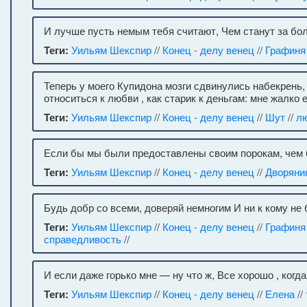
И лучше пусть немым тебя считают, Чем станут за бо
Теги:
Уильям Шекспир
//
Конец - делу венец
//
Графиня
Теперь у моего Купидона мозги сдвинулись набекрень,
относиться к любви , как старик к деньгам: мне жалко е
Теги:
Уильям Шекспир
//
Конец - делу венец
//
Шут
//
л
Если бы мы были предоставлены своим порокам, чем
Теги:
Уильям Шекспир
//
Конец - делу венец
//
Дворяни
Будь добр со всеми, доверяй немногим И ни к кому не
Теги:
Уильям Шекспир
//
Конец - делу венец
//
Графиня
справедливость
//
И если даже горько мне — ну что ж, Все хорошо , когд
Теги:
Уильям Шекспир
//
Конец - делу венец
//
Елена
//