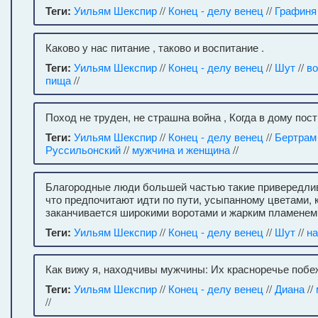
Теги:
Уильям Шекспир
//
Конец - делу венец
//
Графиня
Каково у нас питание , таково и воспитание .
Теги:
Уильям Шекспир
//
Конец - делу венец
//
Шут
//
во
пища
//
Поход не труден, не страшна война , Когда в дому пос
Теги:
Уильям Шекспир
//
Конец - делу венец
//
Бертрам
Руссильонский
//
мужчина и женщина
//
Благородные люди большей частью такие привередли
что предпочитают идти по пути, усыпанному цветами, 
заканчивается широкими воротами и жарким пламенем
Теги:
Уильям Шекспир
//
Конец - делу венец
//
Шут
//
на
Как вижу я, находчивы мужчины: Их красноречье побе
Теги:
Уильям Шекспир
//
Конец - делу венец
//
Диана
//
//