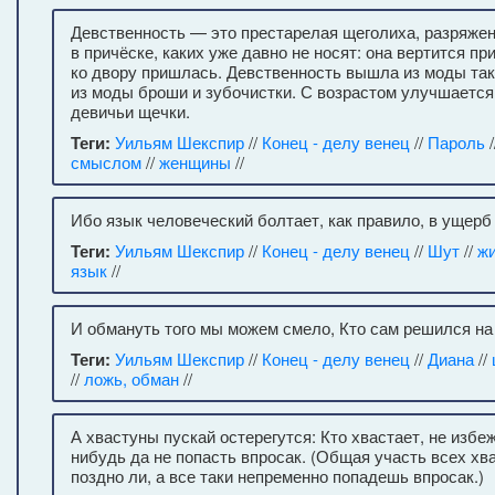
Девственность — это престарелая щеголиха, разряженн
в причёске, каких уже давно не носят: она вертится при
ко двору пришлась. Девственность вышла из моды так
из моды броши и зубочистки. С возрастом улучшается 
девичьи щечки.
Теги:
Уильям Шекспир
//
Конец - делу венец
//
Пароль
/
смыслом
//
женщины
//
Ибо язык человеческий болтает, как правило, в ущерб
Теги:
Уильям Шекспир
//
Конец - делу венец
//
Шут
//
ж
язык
//
И обмануть того мы можем смело, Кто сам решился на
Теги:
Уильям Шекспир
//
Конец - делу венец
//
Диана
//
//
ложь, обман
//
А хвастуны пускай остерегутся: Кто хвастает, не избеж
нибудь да не попасть впросак. (Общая участь всех хва
поздно ли, а все таки непременно попадешь впросак.)