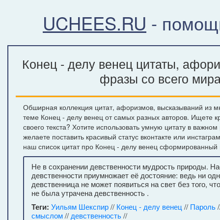
UCHEES.RU
- помощ
Конец - делу венец цитаты, афори
фразы со всего мир
Обширная коллекция цитат, афоризмов, высказываний из м
теме Конец - делу венец от самых разных авторов. Ищете 
своего текста? Хотите использовать умную цитату в важном
желаете поставить красивый статус вконтакте или инстагра
наш список цитат про Конец - делу венец сформированный 
Не в сохранении девственности мудрость природы. На
девственности приумножает её достояние: ведь ни одн
девственница не может появиться на свет без того, чт
не была утрачена девственность .
Теги:
Уильям Шекспир
//
Конец - делу венец
//
Пароль
/
смыслом
//
девственность
//