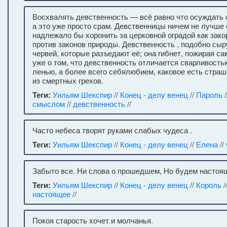
Восхвалять девственность — всё равно что осуждать 
а это уже просто срам. Девственницы ничем не лучше 
надлежало бы хоронить за церковной оградой как зак
против законов природы. Девственность , подобно сыр
червей, которые разъедают её; она гибнет, пожирая са
уже о том, что девственность отличается сварливость
ленью, а более всего себялюбием, каковое есть стра
из смертных грехов.
Теги:
Уильям Шекспир
//
Конец - делу венец
//
Пароль
/
смыслом
//
девственность
//
Часто небеса творят руками слабых чудеса .
Теги:
Уильям Шекспир
//
Конец - делу венец
//
Елена
//
Забыто все. Ни слова о прошедшем, Но будем настоя
Теги:
Уильям Шекспир
//
Конец - делу венец
//
Король
/
настоящее
//
Покоя старость хочет и молчанья.