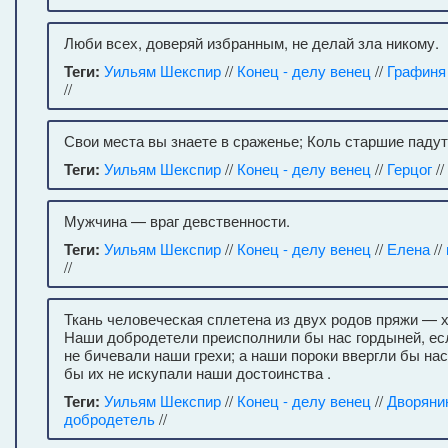
Люби всех, доверяй избранным, не делай зла никому.
Теги:
Уильям Шекспир
//
Конец - делу венец
//
Графиня
//
Свои места вы знаете в сраженье; Коль старшие паду
Теги:
Уильям Шекспир
//
Конец - делу венец
//
Герцог
//
Мужчина — враг девственности.
Теги:
Уильям Шекспир
//
Конец - делу венец
//
Елена
//
//
Ткань человеческая сплетена из двух родов пряжи — 
Наши добродетели преисполнили бы нас гордыней, ес
не бичевали наши грехи; а наши пороки ввергли бы нас
бы их не искупали наши достоинства .
Теги:
Уильям Шекспир
//
Конец - делу венец
//
Дворяни
добродетель
//