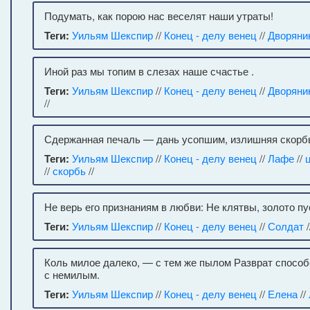
Подумать, как порою нас веселят наши утраты!
Теги:
Уильям Шекспир
//
Конец - делу венец
//
Дворяни
Иной раз мы топим в слезах наше счастье .
Теги:
Уильям Шекспир
//
Конец - делу венец
//
Дворяни
//
Сдержанная печаль — дань усопшим, излишняя скорб
Теги:
Уильям Шекспир
//
Конец - делу венец
//
Лафе
//
//
скорбь
//
Не верь его признаниям в любви: Не клятвы, золото пу
Теги:
Уильям Шекспир
//
Конец - делу венец
//
Солдат
/
Коль милое далеко, — с тем же пылом Разврат спосо
с немилым.
Теги:
Уильям Шекспир
//
Конец - делу венец
//
Елена
//