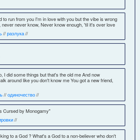
d to run from you I'm in love with you but the vibe is wrong
never never know, Never know enough, 'til it's over love
ь
//
разлука
//
o, I did some things but that's the old me And now
 around like you don't know me You got a new friend,
ь
//
одиночество
//
e is Cursed by Monogamy"
ировки
//
king to a God ? What's a God to a non-believer who don't