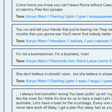
Сome home you know you can't leave Rome without Cae
оставлять Рим без Цезаря.
Теги:
Kanye West
//
Flashing Lights
//
дом
//
возвращение
You run and tell your friends that you're leaving me They s
months then you gonna see You'll never find nobody bette
Теги:
Kanye West
//
Heartless
//
любовь
//
расставание
/
I'm not a businessman, I'm a business, man!
Теги:
Kanye West
//
Diamonds from Sierra Leone (remix ft
She don't believe in shootin' stars , but she believe in shoes
Теги:
Kanye West
//
Flashing Lights
//
вера
//
мода
//
цини
... I always find somethin' wrong You been puttin' up wit' my 
like the most So I think it's time for us to have a toast Let'
assholes, Let's have a toast for the scumbags, Every one of 
never take work off Baby, I got a plan Run away fast as yo