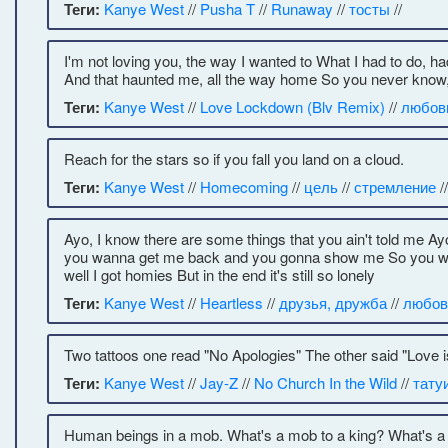
Теги:
Kanye West
//
Pusha T
//
Runaway
//
тосты
//
I'm not loving you, the way I wanted to What I had to do, ha
And that haunted me, all the way home So you never know, 
Теги:
Kanye West
//
Love Lockdown (Blv Remix)
//
любов
Reach for the stars so if you fall you land on a cloud.
Теги:
Kanye West
//
Homecoming
//
цель
//
стремление
//
Ayo, I know there are some things that you ain't told me Ay
you wanna get me back and you gonna show me So you walk
well I got homies But in the end it's still so lonely
Теги:
Kanye West
//
Heartless
//
друзья, дружба
//
любов
Two tattoos one read "No Apologies" The other said "Lov
Теги:
Kanye West
//
Jay-Z
//
No Church In the Wild
//
тату
Human beings in a mob. What's a mob to a king? What's a 