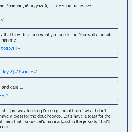
sar. Возвращайся домой, ты же знаешь нельзя
//
ay that they don't see what you see in me You wait a couple
r than me
/
подруги
//
. Jay Z)
//
бизнес
//
 and cars ...
зм
//
shit just way too long I'm so gifted at findin' what I don't
s have a toast for the douchebags, Let's have a toast for the
them that I know Let's have a toast to the jerkoffs That'll
u can