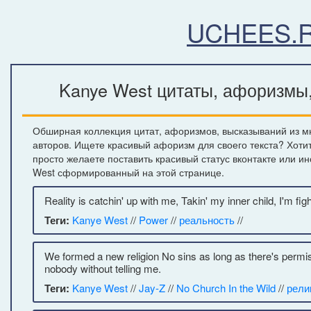
UCHEES.
Kanye West цитаты, афоризмы,
Обширная коллекция цитат, афоризмов, высказываний из мн
авторов. Ищете красивый афоризм для своего текста? Хоти
просто желаете поставить красивый статус вконтакте или и
West сформированный на этой странице.
Reality is catchin' up with me, Takin' my inner child, I'm figh
Теги:
Kanye West
//
Power
//
реальность
//
We formed a new religion No sins as long as there's permis
nobody without telling me.
Теги:
Kanye West
//
Jay-Z
//
No Church In the Wild
//
рели