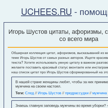
UCHEES.RU
- помощ
Игорь Шустов цитаты, афоризмы, 
со всего мира
Обширная коллекция цитат, афоризмов, высказываний из м
теме Игорь Шустов от самых разных авторов. Ищете красив
текста? Хотите использовать умную цитату в важном разгов
желаете поставить красивый статус вконтакте или инстагра
наш список цитат про Игорь Шустов сформированный на это
В нашей стране женщины любят, чтобы за них приним
мужчина на своем настоял.
Теги:
След
//
Игорь Шустов
//
предрассудки
//
мужчина 
Знаешь главную заповедь мужчины во время уборки? 