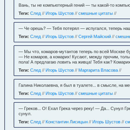
Вань, ты не компьютерный гений — ты какой-то компь
Теги:
След
//
Игорь Шустов
//
смешные цитаты
//
— Че орешь? — Тебя потерял — испугался, теперь на
Теги:
След
//
Игорь Шустов
//
Сергей Майский
//
смешн
— Мы что, комаров-мутантов теперь по всей Москве 
— Не комаров, а комарих! Кусают, между прочим, тольк
пола! А предлагаю ловить на живца! Тебя как? Комари
Теги:
След
//
Игорь Шустов
//
Маргарита Власова
//
Галина Николаевна, я был в туалете... в смысле, на м
Теги:
След
//
Игорь Шустов
//
смешные цитаты
//
— Греков... О! Ехал Грека через реку! — Да... Сунул Гр
сунул.
Теги:
След
//
Константин Лисицын
//
Игорь Шустов
//
см