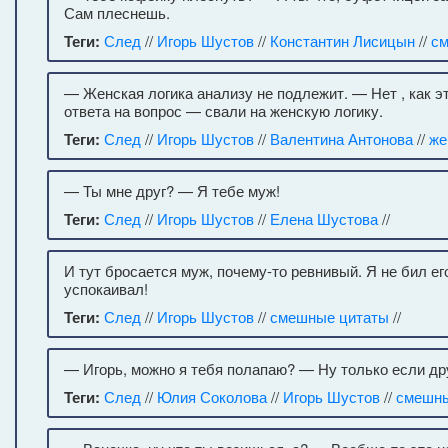
Сам плеснешь.
Теги:
След
//
Игорь Шустов
//
Константин Лисицын
//
см
— Женская логика анализу не подлежит. — Нет , как э
ответа на вопрос — свали на женскую логику.
Теги:
След
//
Игорь Шустов
//
Валентина Антонова
//
же
— Ты мне друг? — Я тебе муж!
Теги:
След
//
Игорь Шустов
//
Елена Шустова
//
И тут бросается муж, почему-то ревнивый. Я не бил его
успокаивал!
Теги:
След
//
Игорь Шустов
//
смешные цитаты
//
— Игорь, можно я тебя полапаю? — Ну только если дру
Теги:
След
//
Юлия Соколова
//
Игорь Шустов
//
смешны