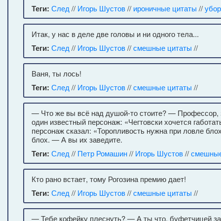
Теги:
След
//
Игорь Шустов
//
ироничные цитаты
//
убор
Итак, у нас в деле две головы и ни одного тела...
Теги:
След
//
Игорь Шустов
//
смешные цитаты
//
Ваня, ты лось!
Теги:
След
//
Игорь Шустов
//
смешные цитаты
//
— Что же вы всё над душой-то стоите? — Профессор, з
один известный персонаж: «Чегтовски хочется габотат
персонаж сказал: «Торопливость нужна при ловле блох
блох. — А вы их заведите.
Теги:
След
//
Петр Ромашин
//
Игорь Шустов
//
смешные
Кто рано встает, тому Рогозина премию дает!
Теги:
След
//
Игорь Шустов
//
смешные цитаты
//
— Тебе кофейку плеснуть? — А ты что, буфетчицей з