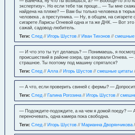
— Ванечка, ну что ты возишься, а? — Вообще-то это 
экспертизу». Но если тебе так проще... — Ты мне скажи
найдена на пляже? — Вам бы только человека в тюрь
человека , а преступника. — Ну, в общем, на сигарете 
сигарете Ларисы Огневой одна и та же ДНК. — Вот это 
сажай, садовод-любитель.
Теги:
След
//
Игорь Шустов
//
Иван Тихонов
//
смешные
— И что это ты тут делаешь? — Понимаешь, я посмот
происшествий в районе озера, где взорвали Огнева. — 
страшное. Ты поэтому под машину спрятался?
Теги:
След
//
Алла
//
Игорь Шустов
//
смешные цитаты
/
— А что, если проверить свиней с фермы? — Допроси
Теги:
След
//
Галина Рогозина
//
Игорь Шустов
//
смешн
— Подождите-подождите, а на чем я домой поеду? — А
переночевать, одна камера пока свободна.
Теги:
След
//
Игорь Шустов
//
Марианна Дворянчикова
/