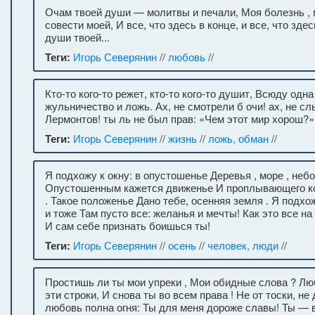
Очам твоей души — молитвы и печали, Моя болезнь , м
совести моей, И все, что здесь в конце, и все, что зде
души твоей...
Теги:
Игорь Северянин
//
любовь
//
Кто-то кого-то режет, кто-то кого-то душит, Всюду одна
жульничество и ложь. Ах, не смотрели б очи! ах, не с
Лермонтов! ты ль не был прав: «Чем этот мир хорош?»
Теги:
Игорь Северянин
//
жизнь
//
ложь, обман
//
Я подхожу к окну: в опустошенье Деревья , море , небо
Опустошенным кажется движенье И проплывающего ко
. Такое положенье Дано тебе, осенняя земля . Я подхо
и тоже Там пусто все: желанья и мечты! Как это все на
И сам себе признать боишься ты!
Теги:
Игорь Северянин
//
осень
//
человек, люди
//
Простишь ли ты мои упреки , Мои обидные слова ? Л
эти строки, И снова ты во всем права ! Не от тоски, н
любовь полна огня: Ты для меня дороже славы! Ты — в