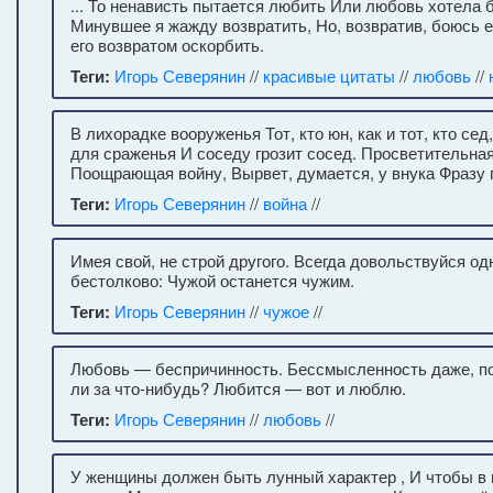
... То ненависть пытается любить Или любовь хотела 
Минувшее я жажду возвратить, Но, возвратив, боюсь е
его возвратом оскорбить.
Теги:
Игорь Северянин
//
красивые цитаты
//
любовь
//
В лихорадке вооруженья Тот, кто юн, как и тот, кто се
для сраженья И соседу грозит сосед. Просветительная
Поощрающая войну, Вырвет, думается, у внука Фразу 
Теги:
Игорь Северянин
//
война
//
Имея свой, не строй другого. Всегда довольствуйся о
бестолково: Чужой останется чужим.
Теги:
Игорь Северянин
//
чужое
//
Любовь — беспричинность. Бессмысленность даже, п
ли за что-нибудь? Любится — вот и люблю.
Теги:
Игорь Северянин
//
любовь
//
У женщины должен быть лунный характер , И чтобы в 