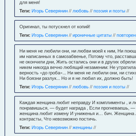
для меня!
Теги:
Игорь Северянин
//
любовь
//
поэзия и поэты
//
Оригинал, ты потускнел от копий!
Теги:
Игорь Северянин
//
ироничные цитаты
//
повторен
Ни меня не любили они, ни любви моей к ним, Ни поющ
им написанных в самозабвенье, Потому что, расставш
не окончили дни, Жить остались они и в других обрели 
никем никогда вечно любящий незаменим: Не утратил
верность «до гроба»... Ни меня не любили они, ни стих
Ни боязни разлук... Но и я не любил их, должно быть!
Теги:
Игорь Северянин
//
любовь
//
поэзия и поэты
//
Каждая женщина любит неправду И комплименты , и ле
понравишься, — будет награда , Если прогневаешь, —
женщина любит измену И униженья и… бич. Женщина 
контрасты, Что невозможно постичь.
Теги:
Игорь Северянин
//
женщины
//