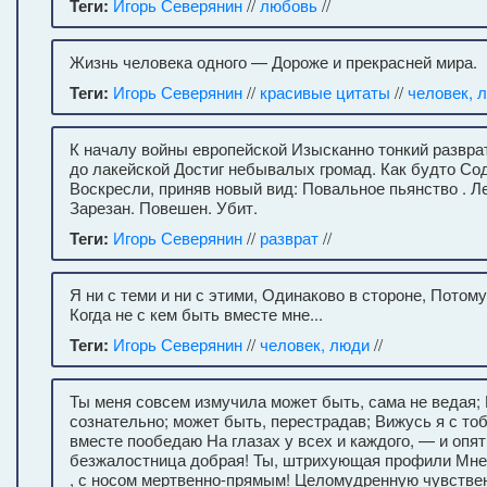
Теги:
Игорь Северянин
//
любовь
//
Жизнь человека одного — Дороже и прекрасней мира.
Теги:
Игорь Северянин
//
красивые цитаты
//
человек, 
К началу войны европейской Изысканно тонкий развра
до лакейской Достиг небывалых громад. Как будто Со
Воскресли, приняв новый вид: Повальное пьянство . Ле
Зарезан. Повешен. Убит.
Теги:
Игорь Северянин
//
разврат
//
Я ни с теми и ни с этими, Одинаково в стороне, Потому
Когда не с кем быть вместе мне...
Теги:
Игорь Северянин
//
человек, люди
//
Ты меня совсем измучила может быть, сама не ведая;
сознательно; может быть, перестрадав; Вижусь я с то
вместе пообедаю На глазах у всех и каждого, — и опят
безжалостница добрая! Ты, штрихующая профили Мне 
, с носом мертвенно-прямым! Целомудренную чувстве