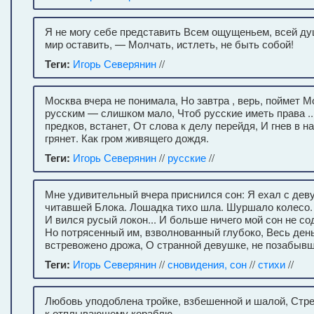
Я не могу себе представить Всем ощущеньем, всей ду
мир оставить, — Молчать, истлеть, не быть собой!
Теги:
Игорь Северянин
//
Москва вчера не понимала, Но завтра , верь, поймет М
русским — слишком мало, Чтоб русские иметь права ..
предков, встанет, От слова к делу перейдя, И гнев в 
грянет. Как гром живящего дождя.
Теги:
Игорь Северянин
//
русские
//
Мне удивительный вчера приснился сон: Я ехал с дев
читавшей Блока. Лошадка тихо шла. Шуршало колесо.
И вился русый локон... И больше ничего мой сон не со
Но потрясенный им, взволнованный глубоко, Весь ден
встревожено дрожа, О странной девушке, не позабывш
Теги:
Игорь Северянин
//
сновидения, сон
//
стихи
//
Любовь уподоблена тройке, взбешенной и шалой, Стр
к отплывающему кораблю.