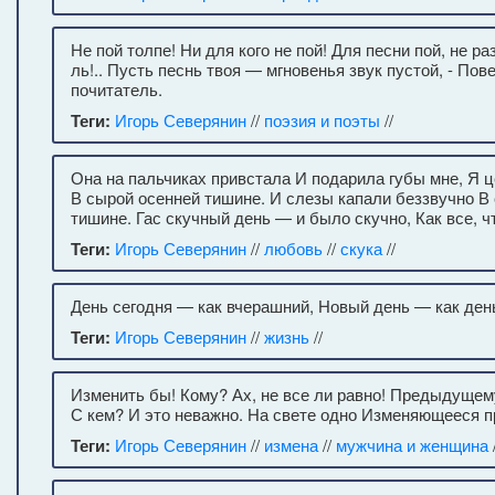
Не пой толпе! Ни для кого не пой! Для песни пой, не 
ль!.. Пусть песнь твоя — мгновенья звук пустой, - Пов
почитатель.
Теги:
Игорь Северянин
//
поэзия и поэты
//
Она на пальчиках привстала И подарила губы мне, Я 
В сырой осенней тишине. И слезы капали беззвучно В
тишине. Гас скучный день — и было скучно, Как все, чт
Теги:
Игорь Северянин
//
любовь
//
скука
//
День сегодня — как вчерашний, Новый день — как ден
Теги:
Игорь Северянин
//
жизнь
//
Изменить бы! Кому? Ах, не все ли равно! Предыдущем
С кем? И это неважно. На свете одно Изменяющееся п
Теги:
Игорь Северянин
//
измена
//
мужчина и женщина
/