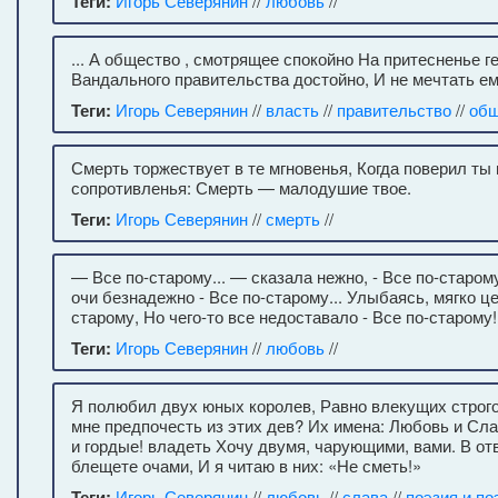
Теги:
Игорь Северянин
//
любовь
//
... А общество , смотрящее спокойно На притесненье г
Вандального правительства достойно, И не мечтать ему
Теги:
Игорь Северянин
//
власть
//
правительство
//
общ
Смерть торжествует в те мгновенья, Когда поверил ты в
сопротивленья: Смерть — малодушие твое.
Теги:
Игорь Северянин
//
смерть
//
— Все по-старому... — сказала нежно, - Все по-старому.
очи безнадежно - Все по-старому... Улыбаясь, мягко це
старому, Но чего-то все недоставало - Все по-старому!
Теги:
Игорь Северянин
//
любовь
//
Я полюбил двух юных королев, Равно влекущих строго 
мне предпочесть из этих дев? Их имена: Любовь и Сл
и гордые! владеть Хочу двумя, чарующими, вами. В от
блещете очами, И я читаю в них: «Не сметь!»
Теги:
Игорь Северянин
//
любовь
//
слава
//
поэзия и по