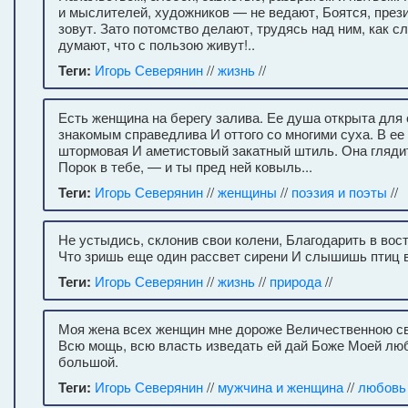
и мыслителей, художников — не ведают, Боятся, през
зовут. Зато потомство делают, трудясь над ним, как с
думают, что с пользою живут!..
Теги:
Игорь Северянин
//
жизнь
//
Есть женщина на берегу залива. Ее душа открыта для 
знакомым справедлива И оттого со многими суха. В ее
штормовая И аметистовый закатный штиль. Она гляди
Порок в тебе, — и ты пред ней ковыль...
Теги:
Игорь Северянин
//
женщины
//
поэзия и поэты
//
Не устыдись, склонив свои колени, Благодарить в вост
Что зришь еще один рассвет сирени И слышишь птиц в
Теги:
Игорь Северянин
//
жизнь
//
природа
//
Моя жена всех женщин мне дороже Величественною с
Всю мощь, всю власть изведать ей дай Боже Моей лю
большой.
Теги:
Игорь Северянин
//
мужчина и женщина
//
любовь