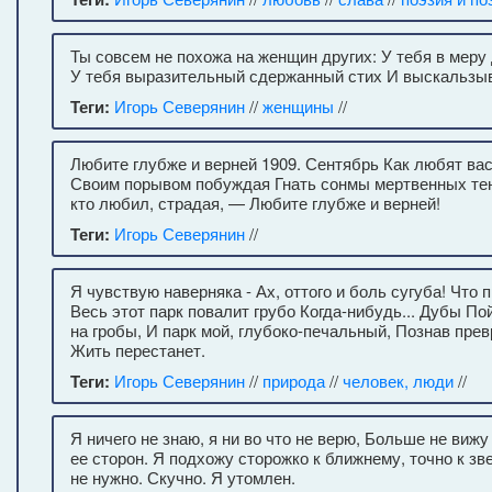
Ты совсем не похожа на женщин других: У тебя в меру
У тебя выразительный сдержанный стих И выскальзыв
Теги:
Игорь Северянин
//
женщины
//
Любите глубже и верней 1909. Сентябрь Как любят вас
Своим порывом побуждая Гнать сонмы мертвенных тен
кто любил, страдая, — Любите глубже и верней!
Теги:
Игорь Северянин
//
Я чувствую наверняка - Ах, оттого и боль сугуба! Что 
Весь этот парк повалит грубо Когда-нибудь... Дубы П
на гробы, И парк мой, глубоко-печальный, Познав пре
Жить перестанет.
Теги:
Игорь Северянин
//
природа
//
человек, люди
//
Я ничего не знаю, я ни во что не верю, Больше не виж
ее сторон. Я подхожу сторожко к ближнему, точно к зв
не нужно. Скучно. Я утомлен.