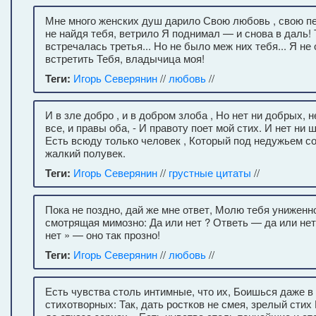
Мне много женских душ дарило Свою любовь , свою печ
не найдя тебя, ветрило Я поднимал — и снова в даль! 
встречалась третья... Но не было меж них тебя... Я не
встретить Тебя, владычица моя!
Теги:
Игорь Северянин
//
любовь
//
И в зле добро , и в добром злоба , Но нет ни добрых, 
все, и правы оба, - И правоту поет мой стих. И нет ни 
Есть всюду только человек , Который под недужьем с
жалкий полувек.
Теги:
Игорь Северянин
//
грустные цитаты
//
Пока не поздно, дай же мне ответ, Молю тебя униженно
смотрящая мимозно: Да или нет ? Ответь — да или нет 
нет » — оно так прозно!
Теги:
Игорь Северянин
//
любовь
//
Есть чувства столь интимные, что их, Боишься даже в
стихотворных: Так, дать ростков не смея, зрелый стих