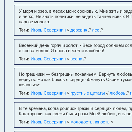
У моря и озер, в лесах моих сосновых, Мне жить и радо
и легко, Не знать политики, не видеть танцев новых И п
парное молоко.
Теги:
Игорь Северянин
//
деревня
//
лес
//
Весенний день горяч и золот, - Весь город солнцем ос
я снова молод! Я снова весел и влюблен!
Теги:
Игорь Северянин
//
весна
//
Но грешники — безгрешны покаяньем, Вернуть любов
вернуть. Но как боюсь я сердце обмануть Своим тума
желаньем:
Теги:
Игорь Северянин
//
грустные цитаты
//
любовь
//
В те времена, когда роились грезы В сердцах людей, п
Как хороши, как свежи были розы Моей любви , и слав
Теги:
Игорь Северянин
//
молодость, юность
//