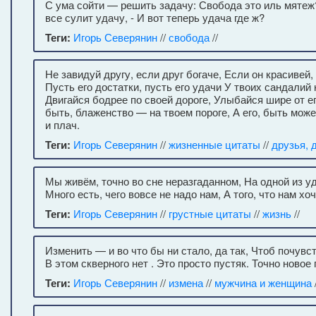
С ума сойти — решить задачу: Свобода это иль мятеж
все сулит удачу, - И вот теперь удача где ж?
Теги:
Игорь Северянин
//
свобода
//
Не завидуй другу, если друг богаче, Если он красивей,
Пусть его достатки, пусть его удачи У твоих сандалий 
Двигайся бодрее по своей дороге, Улыбайся шире от е
быть, блаженство — на твоем пороге, А его, быть може
и плач.
Теги:
Игорь Северянин
//
жизненные цитаты
//
друзья, 
Мы живём, точно во сне неразгаданном, На одной из у
Много есть, чего вовсе не надо нам, А того, что нам хоче
Теги:
Игорь Северянин
//
грустные цитаты
//
жизнь
//
Изменить — и во что бы ни стало, да так, Чтоб почувс
В этом скверного нет . Это просто пустяк. Точно новое
Теги:
Игорь Северянин
//
измена
//
мужчина и женщина
/