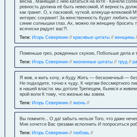
весна , Манящая с нею кататься на яхте - Качели солён
ревность должна её быть невесомой, И верность долж
как гранит. О, к ласковой, чуткой, влекуще-влекомой 
интерес сохранит! За женственность будет любить гол
синие солнышки глаз. Ах, можно ли женщину бросить 
всячески радует вас?!.
Теги:
Игорь Северянин
//
красивые цитаты
//
женщины
/
Поменьше грез, рожденных скукою, Побольше дела и 
Теги:
Игорь Северянин
//
жизненные цитаты
//
труд
//
р
Я жив, и жить хочу, и буду Жить — бесконечный — без
Не подходите, точно к чуду, К чертам бессмертного л
в нашей власти: мы дотоле Трепещем, бьемся и живем,
ярой воли К тому, что жизнью мы зовем.
Теги:
Игорь Северянин
//
жизнь
//
Вы помните... О да! забыть нельзя Того, что даже нечег
Мне хочется Вас грезами исполнить И попроситься робк
Теги:
Игорь Северянин
//
любовь
//