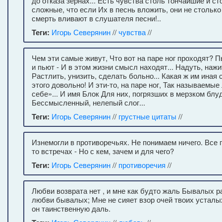
до отказа зернах... Есть чувства столь тончайшие и с
сложные, что если Их в песнь вложить, они не столько
смерть вливают в слушателя песни!..
Теги:
Игорь Северянин
//
чувства
//
Чем эти самые живут, Что вот на паре ног проходят? П
и пьют - И в этом жизни смысл находят... Надуть, нажи
Растлить, унизить, сделать больно... Какая ж им иная 
этого довольно! И эти-то, на паре ног, Так называемы
себе»... И имя Блок Для них, погрязших в мерзком блуд
Бессмысленный, нелепый слог...
Теги:
Игорь Северянин
//
грустные цитаты
//
Изнемогли в противоречьях. Не понимаем ничего. Все г
то встречах - Но с кем, зачем и для чего?
Теги:
Игорь Северянин
//
противоречия
//
Любви возврата нет , и мне как будто жаль Бывалых р
любви бывалых; Мне не сияет взор очей твоих усталы
он таинственную даль.