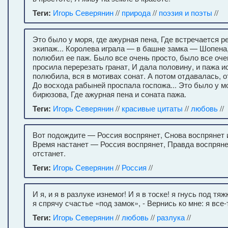
Теги:
Игорь Северянин
//
природа
//
поэзия и поэты
//
Это было у моря, где ажурная пена, Где встречается р
экипаж... Королева играла — в башне замка — Шопена
полюбил ее паж. Было все очень просто, было все оче
просила перерезать гранат, И дала половину, и пажа и
полюбила, вся в мотивах сонат. А потом отдавалась, о
До восхода рабыней проспала госпожа... Это было у мо
бирюзова, Где ажурная пена и соната пажа.
Теги:
Игорь Северянин
//
красивые цитаты
//
любовь
//
Вот подождите — Россия воспрянет, Снова воспрянет и
Время настанет — Россия воспрянет, Правда воспряне
отстанет.
Теги:
Игорь Северянин
//
Россия
//
И я, и я в разлуке изнемог! И я в тоске! я гнусь под тя
я спрячу счастье «под замок», - Вернись ко мне: я все-
Теги:
Игорь Северянин
//
любовь
//
разлука
//