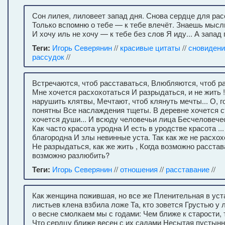
Сон лилея, лиловеет запад дня. Снова сердце для рас
Только вспомню о тебе — к тебе влечёт. Знаешь мысл
И хочу иль не хочу — к тебе без слов Я иду... А запад 
Теги:
Игорь Северянин
//
красивые цитаты
//
сновидени
рассудок
//
Встречаются, чтоб расставаться, Влюбляются, чтоб р
Мне хочется расхохотаться И разрыдаться, и не жить !
нарушить клятвы, Мечтают, чтоб клянуть мечты... О, г
понятны Все наслаждения тщеты. В деревне хочется с
хочется души... И всюду человечьи лица Бесчеловечес
Как часто красота уродна И есть в уродстве красота ...
благородна И злы невинные уста. Так как же не расхох
Не разрыдаться, как же жить , Когда возможно расстав
возможно разлюбить?
Теги:
Игорь Северянин
//
отношения
//
расставание
//
Как женщина пожившая, но все же Пленительная в уст
листьев клена взбила ложе Та, кто зовется Грустью у 
о весне смолкаем мы с годами: Чем ближе к старости, 
Что сердцу ближе весен с их садами Несытая пустынно