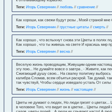
Теги:
Игорь Северянин
//
любовь
//
сравнение
//
Как хороши, как свежи будут розы , Моей страной мне 
Теги:
Игорь Северянин
//
грустные цитаты
//
смерть
//
Как хорошо , что вспыхнут снова эти Цветы в полях п
Как хорошо , что ты живешь на свете И красишь мир п
Теги:
Игорь Северянин
//
весна
//
Веселую жизнь проводящим, Живущим одним настоящи
эту пою... Не думайте вовсе о завтра , - Живите, как пе
Сжигающий душу свою... На свалку политику выбрось 
калибра Сломав, всем объятья раскрой. Так думай, так
так чувствуй, Чтобы сердце изведало усталь От силы
Теги:
Игорь Северянин
//
жизнь
//
настоящее
//
Цветы не думают о людях, Но люди грезят о цветах... 
в человеке Того, что видит он в цветке... Цветы людей
садов, цветы полей... А люди их срывают часто! А люди