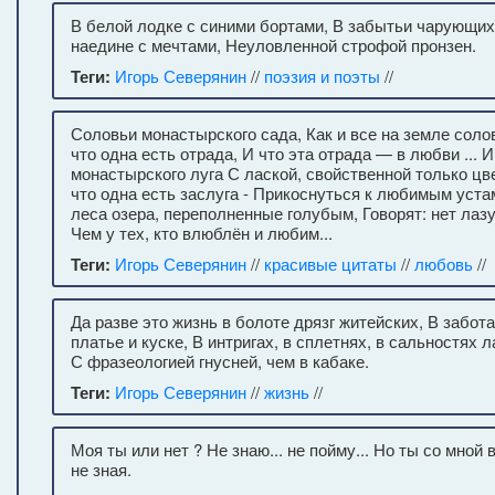
В белой лодке с синими бортами, В забытьи чарующих 
наедине с мечтами, Неуловленной строфой пронзен.
Теги:
Игорь Северянин
//
поэзия и поэты
//
Соловьи монастырского сада, Как и все на земле солов
что одна есть отрада, И что эта отрада — в любви ... 
монастырского луга С лаской, свойственной только цве
что одна есть заслуга - Прикоснуться к любимым уста
леса озера, переполненные голубым, Говорят: нет лазу
Чем у тех, кто влюблён и любим...
Теги:
Игорь Северянин
//
красивые цитаты
//
любовь
//
Да разве это жизнь в болоте дрязг житейских, В забот
платье и куске, В интригах, в сплетнях, в сальностях л
С фразеологией гнусней, чем в кабаке.
Теги:
Игорь Северянин
//
жизнь
//
Моя ты или нет ? Не знаю... не пойму... Но ты со мной 
не зная.