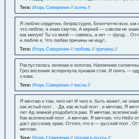
Теги:
Игорь Северянин
//
осень
//
Я люблю сердечно, безрассудно, Безотчетно всю, как е
что люблю, я знаю смутно, А верней — совсем не знаю 
как милую! Ты со мной — смеюсь, а нет — грущу... Отт
и люблю я, Что любви причины не ищу!..
Теги:
Игорь Северянин
//
любовь
//
причины
//
Распустилась зеленая и золотая, Напоенная солнечны
Грез весенних вспорхнула лукавая стая, И опять — о
слова .
Теги:
Игорь Северянин
//
весна
//
Я мечтаю о том, чего нет И чего я, быть может, не знаю
как истый поэт , - Да, как истый поэт , я мечтаю. Я меч
лет Ад земной уподобится раю. Я мечтаю, вселенский п
Как вселенский поэт , я мечтаю. Я мечтаю, что Небо о
даст русскому краю. Оттого, что я — русский поэт , От
мечтаю.
Теги:
Игорь Северянин
//
поэзия и поэты
//