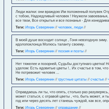
Люди жалки: они враждою Им положенный полувек Отр
с тобою, Надоедливый человек ! Неужели завоеванья,
все твои, Все открытья и все познанья - Для изнедрив
Теги:
Игорь Северянин
//
человек, люди
//
В моей душе восходит солнце , Гоня невзгодную зиму. 
идолопоклонца Молюсь таланту своему.
Теги:
Игорь Северянин
//
поэзия и поэты
//
Нет тяжелее и позорней, Судьбы доступнаго цветка! Н
уделом: Есть ядовитые цветы !.. Их счастье в том, что
Не потревожит человек ...
Теги:
Игорь Северянин
//
грустные цитаты
//
счастье
//
Оправдаешь ли ты, что опять, столько раз разуверясь,
может статься, с отравой цветы , что, быть может, и ты
год или через десять лет станешь чуждой, как все, оп
Теги:
Игорь Северянин
//
оправдание
//