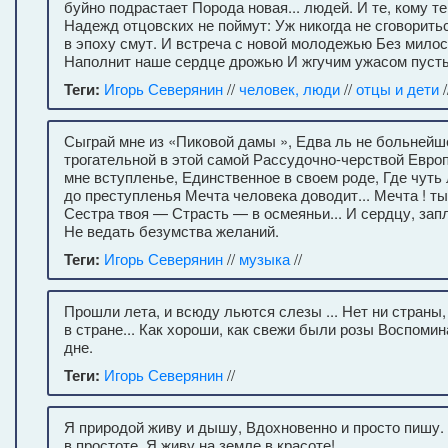
буйно подрастает Порода новая... людей. И те, кому т
Надежд отцовских не поймут: Уж никогда не сговорит
в эпоху смут. И встреча с новой молодежью Без милос
Наполнит наше сердце дрожью И жгучим ужасом пусты
Теги:
Игорь Северянин
//
человек, люди
//
отцы и дети
/
Сыграй мне из «Пиковой дамы », Едва ль не больнейше
трогательной в этой самой Рассудочно-черствой Европ
мне вступленье, Единственное в своем роде, Где чуть 
до преступленья Мечта человека доводит... Мечта ! ты
Сестра твоя — Страсть — в осмеяньи... И сердцу, за
Не ведать безумства желаний.
Теги:
Игорь Северянин
//
музыка
//
Прошли лета, и всюду льются слезы ... Нет ни страны, 
в стране... Как хороши, как свежи были розы Воспоми
дне.
Теги:
Игорь Северянин
//
Я природой живу и дышу, Вдохновенно и просто пишу.
в простоте, Я живу на земле в красоте!