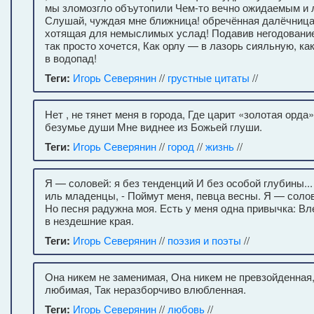
мы зломозгло объутопили Чем-то вечно ожидаемым и 
Слушай, чуждая мне ближница! обречённая далёчница
хотящая для немыслимых услад! Подавив негодование
так просто хочется, Как орлу — в лазорь сияльную, к
в водопад!
Теги:
Игорь Северянин
//
грустные цитаты
//
Нет , не тянет меня в города, Где царит «золотая орда
безумье души Мне виднее из Божьей глуши.
Теги:
Игорь Северянин
//
город
//
жизнь
//
Я — соловей: я без тенденций И без особой глубины..
иль младенцы, - Поймут меня, певца весны. Я — солов
Но песня радужна моя. Есть у меня одна привычка: Вл
в нездешние края.
Теги:
Игорь Северянин
//
поэзия и поэты
//
Она никем не заменимая, Она никем не превзойденная
любимая, Так неразборчиво влюбленная.
Теги:
Игорь Северянин
//
любовь
//