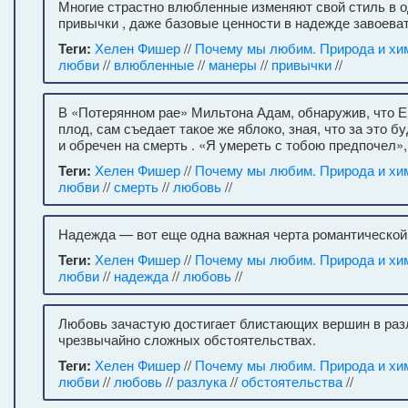
Многие страстно влюбленные изменяют свой стиль в о
привычки , даже базовые ценности в надежде завоеват
Теги:
Хелен Фишер
//
Почему мы любим. Природа и хи
любви
//
влюбленные
//
манеры
//
привычки
//
В «Потерянном рае» Мильтона Адам, обнаружив, что Е
плод, сам съедает такое же яблоко, зная, что за это б
и обречен на смерть . «Я умереть с тобою предпочел»,
Теги:
Хелен Фишер
//
Почему мы любим. Природа и хи
любви
//
смерть
//
любовь
//
Надежда — вот еще одна важная черта романтической 
Теги:
Хелен Фишер
//
Почему мы любим. Природа и хи
любви
//
надежда
//
любовь
//
Любовь зачастую достигает блистающих вершин в раз
чрезвычайно сложных обстоятельствах.
Теги:
Хелен Фишер
//
Почему мы любим. Природа и хи
любви
//
любовь
//
разлука
//
обстоятельства
//