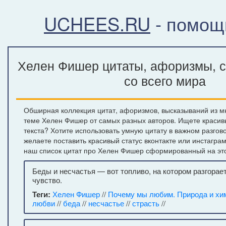
UCHEES.RU
- помощ
Хелен Фишер цитаты, афоризмы, с
со всего мира
Обширная коллекция цитат, афоризмов, высказываний из м
теме Хелен Фишер от самых разных авторов. Ищете красив
текста? Хотите использовать умную цитату в важном разгов
желаете поставить красивый статус вконтакте или инстагра
наш список цитат про Хелен Фишер сформированный на это
Беды и несчастья — вот топливо, на котором разгорае
чувство.
Теги:
Хелен Фишер
//
Почему мы любим. Природа и хи
любви
//
беда
//
несчастье
//
страсть
//