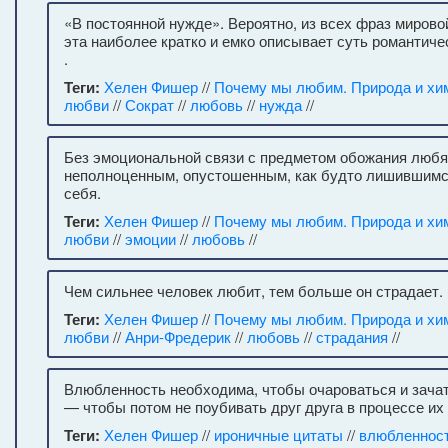
«В постоянной нужде». Вероятно, из всех фраз миров
эта наиболее кратко и емко описывает суть романтиче
.
Теги:
Хелен Фишер
//
Почему мы любим. Природа и хи
любви
//
Сократ
//
любовь
//
нужда
//
Без эмоциональной связи с предметом обожания любя
неполноценным, опустошенным, как будто лишившимс
себя.
Теги:
Хелен Фишер
//
Почему мы любим. Природа и хи
любви
//
эмоции
//
любовь
//
Чем сильнее человек любит, тем больше он страдает.
Теги:
Хелен Фишер
//
Почему мы любим. Природа и хи
любви
//
Анри-Фредерик
//
любовь
//
страдания
//
Влюбленность необходима, чтобы очароваться и зачат
— чтобы потом не поубивать друг друга в процессе их
Теги:
Хелен Фишер
//
ироничные цитаты
//
влюбленнос