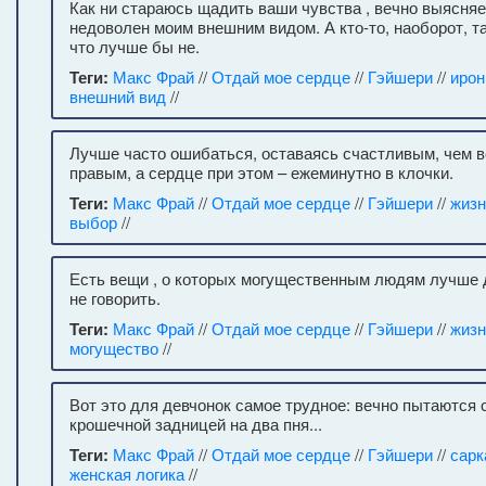
Как ни стараюсь щадить ваши чувства , вечно выясняет
недоволен моим внешним видом. А кто-то, наоборот, т
что лучше бы не.
Теги:
Макс Фрай
//
Отдай мое сердце
//
Гэйшери
//
ирон
внешний вид
//
Лучше часто ошибаться, оставаясь счастливым, чем в
правым, а сердце при этом – ежеминутно в клочки.
Теги:
Макс Фрай
//
Отдай мое сердце
//
Гэйшери
//
жизн
выбор
//
Есть вещи , о которых могущественным людям лучше 
не говорить.
Теги:
Макс Фрай
//
Отдай мое сердце
//
Гэйшери
//
жизн
могущество
//
Вот это для девчонок самое трудное: вечно пытаются 
крошечной задницей на два пня...
Теги:
Макс Фрай
//
Отдай мое сердце
//
Гэйшери
//
сарк
женская логика
//