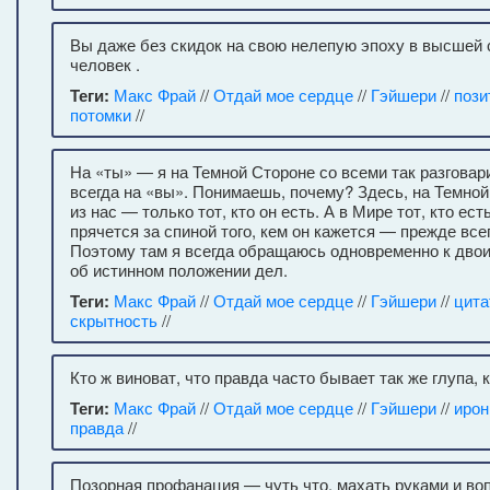
Вы даже без скидок на свою нелепую эпоху в высшей
человек .
Теги:
Макс Фрай
//
Отдай мое сердце
//
Гэйшери
//
пози
потомки
//
На «ты» — я на Темной Стороне со всеми так разгова
всегда на «вы». Понимаешь, почему? Здесь, на Темно
из нас — только тот, кто он есть. А в Мире тот, кто ест
прячется за спиной того, кем он кажется — прежде все
Поэтому там я всегда обращаюсь одновременно к дво
об истинном положении дел.
Теги:
Макс Фрай
//
Отдай мое сердце
//
Гэйшери
//
цита
скрытность
//
Кто ж виноват, что правда часто бывает так же глупа, 
Теги:
Макс Фрай
//
Отдай мое сердце
//
Гэйшери
//
ирон
правда
//
Позорная профанация — чуть что, махать руками и во