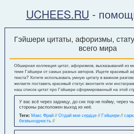
UCHEES.RU
- помощ
Гэйшери цитаты, афоризмы, стат
всего мира
Обширная коллекция цитат, афоризмов, высказываний из м
теме Гэйшери от самых разных авторов. Ищете красивый а
текста? Хотите использовать умную цитату в важном разгов
желаете поставить красивый статус вконтакте или инстагра
наш список цитат про Гэйшери сформированный на этой ст
У вас всё через задницу, до сих пор не пойму, через чь
стороны расположен выход из неё.
Теги:
Макс Фрай
//
Отдай мое сердце
//
Гэйшери
//
сарк
безвыходность
//