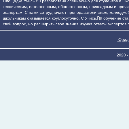
Площадка Учись.Ru разработана специально для студентов и шко
техническим, естественным, общественным, прикладным и прочим 
экспертам. С нами сотрудничают преподаватели школ, колледжей
школьникам оказывается круглосуточно. С Учись.Ru обучение стан
свой вопрос, но расширить свои знания изучая ответы экспертов
Юриди
2020 