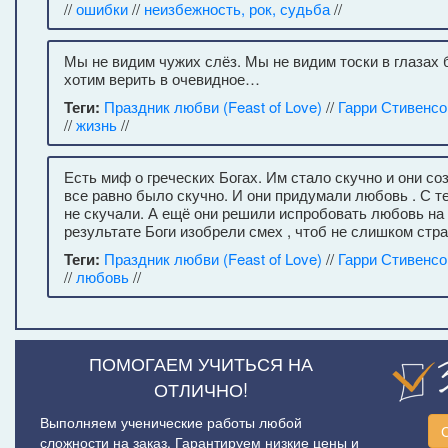
//
ошибки
//
неизбежность, рок, судьба
//
Мы не видим чужих слёз. Мы не видим тоски в глазах 
хотим верить в очевидное…
Теги:
Праздник любви (Feast of Love)
//
Гарри Стивенсон
//
жизнь
//
Есть миф о греческих Богах. Им стало скучно и они со
все равно было скучно. И они придумали любовь . С те
не скучали. А ещё они решили испробовать любовь на 
результате Боги изобрели смех , чтоб не слишком стра
Теги:
Праздник любви (Feast of Love)
//
Гарри Стивенсон
//
любовь
//
ПОМОГАЕМ УЧИТЬСЯ НА
ОТЛИЧНО!
Выполняем ученические работы любой
сложности на заказ. Гарантируем низкие цены и