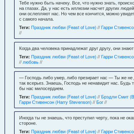
Тебе нужно быть начеку. Все, что нужно знать, происх
на глазах. Да, у нас есть иллюзии насчет других люде
они ослепляют нас. Но чем все кончится, можно увиде
с самого начала.
Теги:
Праздник любви (Feast of Love)
//
Гарри Стивенсон
//
Когда два человека принадлежат друг другу, они знают
Теги:
Праздник любви (Feast of Love)
//
Гарри Стивенсон
//
любовь
//
— Господь либо умер, либо презирает нас — Ты же н
так всерьез. Знаешь, Господь не ненавидит нас. Будь т
бы нас милосердием.
Теги:
Праздник любви (Feast of Love)
//
Брэдли Смит (Br
Гарри Стивенсон (Harry Stevenson)
//
Бог
//
Иногда ты не знаешь, что преступил черту, пока не ок
стороне.
Теги:
Праздник любви (Feast of Love)
//
Гарри Стивенсон