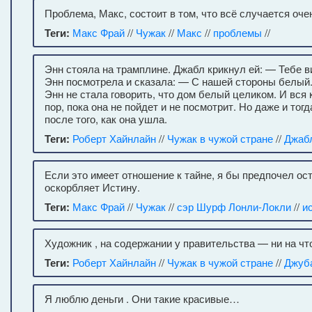
Проблема, Макс, состоит в том, что всё случается оче
Теги:
Макс Фрай
//
Чужак
//
Макс
//
проблемы
//
Энн стояла на трамплине. Джабл крикнул ей: — Тебе ви
Энн посмотрела и сказала: — С нашей стороны белый
Энн не стала говорить, что дом белый целиком. И вся к
пор, пока она не пойдет и не посмотрит. Но даже и то
после того, как она ушла.
Теги:
Роберт Хайнлайн
//
Чужак в чужой стране
//
Джаб
Если это имеет отношение к тайне, я бы предпочел ос
оскорбляет Истину.
Теги:
Макс Фрай
//
Чужак
//
сэр Шурф Лонли-Локли
//
и
Художник , на содержании у правительства — ни на чт
Теги:
Роберт Хайнлайн
//
Чужак в чужой стране
//
Джуб
Я люблю деньги . Они такие красивые…