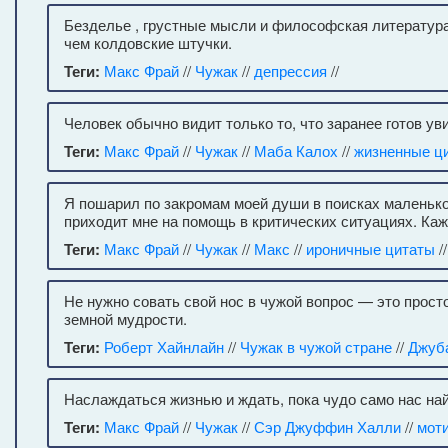
Безделье , грустные мысли и философская литература
чем колдовские штучки.
Теги:
Макс Фрай
//
Чужак
//
депрессия
//
Человек обычно видит только то, что заранее готов ув
Теги:
Макс Фрай
//
Чужак
//
Маба Калох
//
жизненные ц
Я пошарил по закромам моей души в поисках маленько
приходит мне на помощь в критических ситуациях. Каж
Теги:
Макс Фрай
//
Чужак
//
Макс
//
ироничные цитаты
/
Не нужно совать свой нос в чужой вопрос — это прост
земной мудрости.
Теги:
Роберт Хайнлайн
//
Чужак в чужой стране
//
Джуб
Наслаждаться жизнью и ждать, пока чудо само нас н
Теги:
Макс Фрай
//
Чужак
//
Сэр Джуффин Халли
//
мот