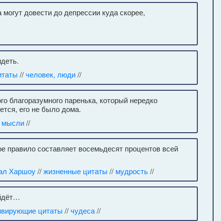
 могут довести до депрессии куда скорее,
идеть.
итаты
//
человек, люди
//
го благоразумного паренька, который нередко
ется, его не было дома.
/
мысли
//
ое правило составляет восемьдесят процентов всей
ал Харшоу
//
жизненные цитаты
//
мудрость
//
айдёт…
ивирующие цитаты
//
чудеса
//