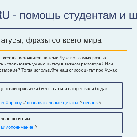
RU
- помощь студентам и 
атусы, фразы со всего мира
ожества источников по теме Чужак от самых разных
те использовать умную цитату в важном разговоре? Или
нстаграме? Тогда используйте наш список цитат про Чужак
здоровой привычки бултыхаться в горестях и бедах
ал Харшоу
//
познавательные цитаты
//
невроз
//
ильно понятым.
заимопонимание
//