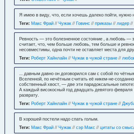
Я имею в виду, что, если хочешь далеко пойти, нужно 
Теги:
Макс Фрай
//
Чужак
//
Говинс
//
приказы
//
лидер
//
Ревность — это болезненное состояние , а любовь — 
считает, что, чем больше любовь, тем больше и ревнос
несовместимы, одна почти не оставляет места для дру
Теги:
Роберт Хайнлайн
//
Чужак в чужой стране
//
любо
... давным давно он договорился сам с собой по чётн
Вселенной, по нечётным считать её никем-не-созданно
собственный хвост, — две эти парадоксальные гипоте
А каждый високосный год двадцать девятого февраля
разврату.
Теги:
Роберт Хайнлайн
//
Чужак в чужой стране
//
Джуб
В хорошей постели надо спать голым.
Теги:
Макс Фрай
//
Чужак
//
сэр Макс
//
цитаты со смыс