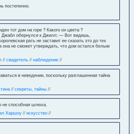
нь постепенно.
ден тот дом на горе ? Какого он цвета ?
. Джабл обернулся к Джилл: — Вот видишь,
оролевская рать не заставит ее сказать это до тех
гда она не сможет утверждать, что дом остался белым
л
//
свидетель
//
наблюдение
//
таваться в неведении, поскольку разглашенная тайна
стина
//
секреты, тайны
//
о не способная шлюха.
ал Харшоу
//
искусство
//