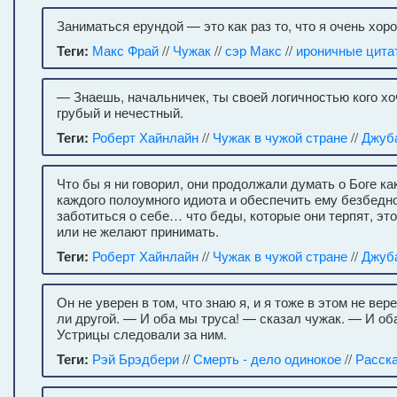
Заниматься ерундой — это как раз то, что я очень хор
Теги:
Макс Фрай
//
Чужак
//
сэр Макс
//
ироничные цита
— Знаешь, начальничек, ты своей логичностью кого х
грубый и нечестный.
Теги:
Роберт Хайнлайн
//
Чужак в чужой стране
//
Джуб
Что бы я ни говорил, они продолжали думать о Боге ка
каждого полоумного идиота и обеспечить ему безбедно
заботиться о себе… что беды, которые они терпят, эт
или не желают принимать.
Теги:
Роберт Хайнлайн
//
Чужак в чужой стране
//
Джуб
Он не уверен в том, что знаю я, и я тоже в этом не ве
ли другой. — И оба мы труса! — сказал чужак. — И о
Устрицы следовали за ним.
Теги:
Рэй Брэдбери
//
Смерть - дело одинокое
//
Расск