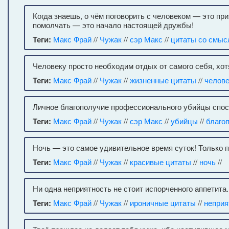
Когда знаешь, о чём поговорить с человеком — это при
помолчать — это начало настоящей дружбы!
Теги:
Макс Фрай
//
Чужак
//
сэр Макс
//
цитаты со смыс
Человеку просто необходим отдых от самого себя, хот
Теги:
Макс Фрай
//
Чужак
//
жизненные цитаты
//
челове
Личное благополучие профессионального убийцы спос
Теги:
Макс Фрай
//
Чужак
//
сэр Макс
//
убийцы
//
благо
Ночь — это самое удивительное время суток! Только п
Теги:
Макс Фрай
//
Чужак
//
красивые цитаты
//
ночь
//
Ни одна неприятность не стоит испорченного аппетита.
Теги:
Макс Фрай
//
Чужак
//
ироничные цитаты
//
неприя