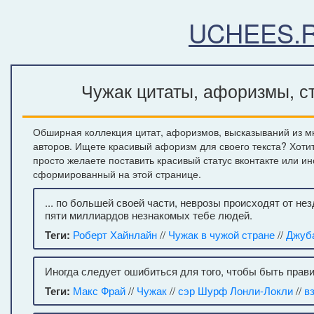
UCHEES.
Чужак цитаты, афоризмы, ст
Обширная коллекция цитат, афоризмов, высказываний из мн
авторов. Ищете красивый афоризм для своего текста? Хоти
просто желаете поставить красивый статус вконтакте или и
сформированный на этой странице.
... по большей своей части, неврозы происходят от не
пяти миллиардов незнакомых тебе людей.
Теги:
Роберт Хайнлайн
//
Чужак в чужой стране
//
Джуб
Иногда следует ошибиться для того, чтобы быть прав
Теги:
Макс Фрай
//
Чужак
//
сэр Шурф Лонли-Локли
//
в