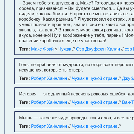
– Зачем тебе эта штуковина, Макс? Готовишься к пер
соседа, признавайся! – Вы будете смеяться… Да вы уж
видели, как она боится. Я просто не мог оставить ее т
коробочку. Какая разница ? Я чувствовал ее страх , я
умеют помнить прошлое , значит, они его как-то воспр
жизнью, так ведь? В таком случае какая разница , ког
вкуса, конечно! Ну и воображение у тебя, парень ! Мол
спасении коробочки я еще не участвовал!
Теги:
Макс Фрай
//
Чужак
//
Сэр Джуффин Халли
//
сэр
Годы не прибавляют мудрости, но открывают перспект
искушения, которые ты отверг.
Теги:
Роберт Хайнлайн
//
Чужак в чужой стране
//
Джуб
История — это длинный перечень роковых ошибок, д
Теги:
Роберт Хайнлайн
//
Чужак в чужой стране
//
Ван-
Мышь — такое же чудо природы, как и слон, и все же 
Теги:
Роберт Хайнлайн
//
Чужак в чужой стране
//