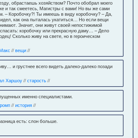
еезду, обрастаешь хозяйством? Почто обобрал моего
е и так смеетесь, Магистры с вами! Но вы же сами
ам. – Коробочку?! Ты имеешь в виду коробочку? – Да,
 видел, как она пыталась укатиться… Но если вещи
инимают. Значит, они живут своей непостижимой
о спасать: коробочку или прекрасную даму… – Дело
одец! Сколько живу на свете, но в героическом
 Макс
//
вещи
//
иву… и грустнее всего видеть далеко-далеко позади
ал Харшоу
//
старость
//
опущенных именно специалистами.
Тромп
//
история
//
разница есть: слон больше.