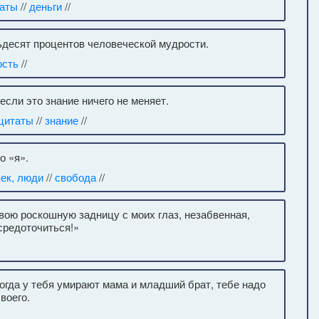
аты
//
деньги
//
ьдесят процентов человеческой мудрости.
ость
//
если это знание ничего не меняет.
цитаты
//
знание
//
о «я».
ек, люди
//
свобода
//
ою роскошную задницу с моих глаз, незабвенная,
средоточиться!»
огда у тебя умирают мама и младший брат, тебе надо
воего.