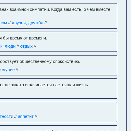
знак взаимной симпатии. Когда вам есть, о чём вместе
лом
//
друзья, дружба
//
я бы время от времени.
к, люди
//
отдых
//
обствует общественному спокойствию.
получие
//
осле заката и начинается настоящая жизнь .
тности
//
аппетит
//