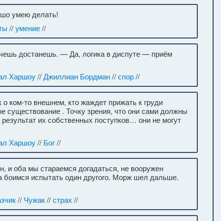
ошо умею делать!
ты
//
умение
//
очешь достанешь. — Да, логика в диспуте — приём
ал Харшоу
//
Джиллиан Бордман
//
спор
//
к о ком-то внешнем, кто жаждет прижать к груди
е существование . Точку зрения, что они сами должны
о результат их собственных поступков… они не могут
ал Харшоу
//
Бог
//
рен, и оба мы стараемся догадаться, не вооружен
ба боимся испытать один другого. Морж шел дальше.
азчик
//
Чужак
//
страх
//