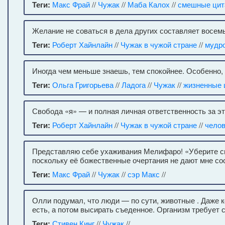
Теги:
Макс Фрай
//
Чужак
//
Маба Калох
//
смешные цит
Желание не соваться в дела других составляет восем
Теги:
Роберт Хайнлайн
//
Чужак в чужой стране
//
мудр
Иногда чем меньше знаешь, тем спокойнее. Особенно, 
Теги:
Ольга Григорьева
//
Ладога
//
Чужак
//
жизненные 
Свобода «я» — и полная личная ответственность за эт
Теги:
Роберт Хайнлайн
//
Чужак в чужой стране
//
челов
Представляю себе ухаживания Мелифаро! «Уберите св
поскольку её божественные очертания не дают мне со
Теги:
Макс Фрай
//
Чужак
//
сэр Макс
//
Олли подумал, что люди — по сути, животные . Даже к
есть, а потом высирать съеденное. Организм требует с
Теги:
Стивен Кинг
//
Чужак
//