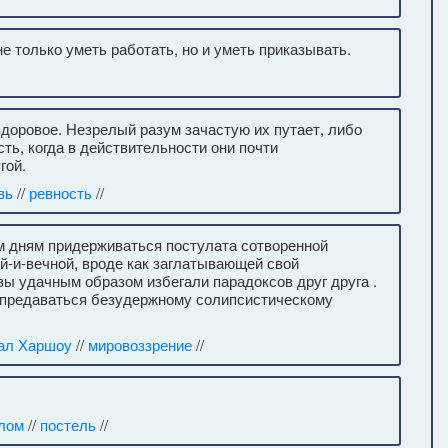
не только уметь работать, но и уметь приказывать.
здоровое. Незрелый разум зачастую их путает, либо
ть, когда в действительности они почти
гой.
вь
//
ревность
//
ым дням придерживаться постулата сотворенной
й-и-вечной, вроде как заглатывающей свой
зы удачным образом избегали парадоксов друг друга .
 предаваться безудержному солипсистическому
ал Харшоу
//
мировоззрение
//
лом
//
постель
//