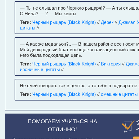
— Ты не слышал про Черного рыцаря!? — А ты слыша
О’Нила? — ? — Мы квиты.
Теги:
Черный рыцарь (Black Knight)
//
Дерек
//
Джамал 
цитаты
//
— А как же медальон?.. — В нашем районе все носят 
Мой двоюродный брат вообще канализационный люк н
него была подходящая цепь.
Теги:
Черный рыцарь (Black Knight)
//
Виктория
//
Джама
ироничные цитаты
//
Не смей говорить так в центре, а то тебя в подворотне
Теги:
Черный рыцарь (Black Knight)
//
смешные цитаты
ПОМОГАЕМ УЧИТЬСЯ НА
ОТЛИЧНО!