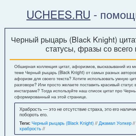
UCHEES.RU
- помощ
Черный рыцарь (Black Knight) цит
статусы, фразы со всего
Обширная коллекция цитат, афоризмов, высказываний из м
теме Черный рыцарь (Black Knight) от самых разных авторо
афоризм для своего текста? Хотите использовать умную ци
разговоре? Или просто желаете поставить красивый статус 
инстаграме? Тогда используйте наш список цитат про Черны
сформированный на этой странице.
Храбрость — это не отсутствие страха, это его наличи
побороть его.
Теги:
Черный рыцарь (Black Knight)
//
Джамал Уолкер
/
храбрость
//