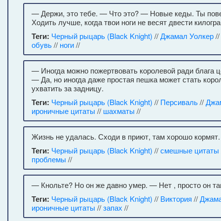
— Держи, это тебе. — Что это? — Новые кеды. Ты пов
Ходить лучше, когда твои ноги не весят двести килогр
Теги:
Черный рыцарь (Black Knight)
//
Джамал Уолкер
/
обувь
//
ноги
//
— Иногда можно пожертвовать королевой ради блага ц
— Да, но иногда даже простая пешка может стать коро
ухватить за задницу.
Теги:
Черный рыцарь (Black Knight)
//
Персиваль
//
Джа
ироничные цитаты
//
шахматы
//
Жизнь не удалась. Сходи в приют, там хорошо кормят.
Теги:
Черный рыцарь (Black Knight)
//
смешные цитаты
проблемы
//
— Кнольте? Но он же давно умер. — Нет , просто он та
Теги:
Черный рыцарь (Black Knight)
//
Виктория
//
Джама
ироничные цитаты
//
запах
//