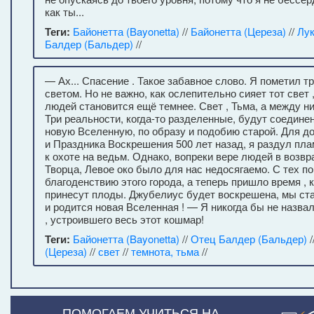
как ты...
Теги:
Байонетта (Bayonetta)
//
Байонетта (Цереза)
//
Лук
Балдер (Бальдер)
//
— Ах... Спасение . Такое забавное слово. Я пометил т
светом. Но не важно, как ослепительно сияет тот свет 
людей становится ещё темнее. Свет , Тьма, а между ни
Три реальности, когда-то разделенные, будут соедине
новую Вселенную, по образу и подобию старой. Для д
и Праздника Воскрешения 500 лет назад, я раздул пл
к охоте на ведьм. Однако, вопреки вере людей в возв
Творца, Левое око было для нас недосягаемо. С тех по
благоденствию этого города, а теперь пришло время , 
принесут плоды. Джубелиус будет воскрешена, мы ст
и родится новая Вселенная ! — Я никогда бы не назва
, устроившего весь этот кошмар!
Теги:
Байонетта (Bayonetta)
//
Отец Балдер (Бальдер)
/
(Цереза)
//
свет
//
темнота, тьма
//
ПОМОГАЕМ УЧИТЬСЯ НА