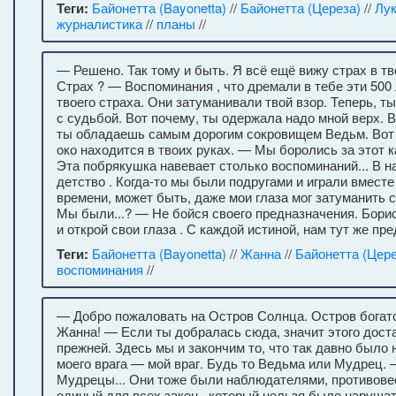
Теги:
Байонетта (Bayonetta)
//
Байонетта (Цереза)
//
Лук
журналистика
//
планы
//
— Решено. Так тому и быть. Я всё ещё вижу страх в тв
Страх ? — Воспоминания , что дремали в тебе эти 500 
твоего страха. Они затуманивали твой взор. Теперь, т
с судьбой. Вот почему, ты одержала надо мной верх. В
ты обладаешь самым дорогим сокровищем Ведьм. Вот
око находится в твоих руках. — Мы боролись за этот к
Эта побрякушка навевает столько воспоминаний... В 
детство . Когда-то мы были подругами и играли вместе
времени, может быть, даже мои глаза мог затуманить с
Мы были...? — Не бойся своего предназначения. Борис
и открой свои глаза . С каждой истиной, нам тут же пре
Теги:
Байонетта (Bayonetta)
//
Жанна
//
Байонетта (Цере
воспоминания
//
— Добро пожаловать на Остров Солнца. Остров богатс
Жанна! — Если ты добралась сюда, значит этого дост
прежней. Здесь мы и закончим то, что так давно было 
моего врага — мой враг. Будь то Ведьма или Мудрец
Мудрецы... Они тоже были наблюдателями, противове
единый для всех закон , который нельзя было нарушат