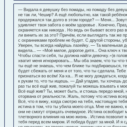
— Видала я девушку без помады, но помаду без деву
не так ли, Чешир? А ещё любопытно, как такой ребёнок
продержался так долго в этом городе? — Меня... Зовут.
удивляет твоя забота о моём здоровье . Конечно, Пра
охраняется как никогда . Но ведь он бывает всего раз 
ли винить их за это? Причём, если выглядеть так же пр
с охранниками проблем не будет. С другой стороны, уб
Уверен, ты всегда найдёшь лазейку. — Та маленькая дев
видела... — «Моё милое, дорогое дитя... Она ключ к т
Чтобы спасти себя, ты должна найти девочку.»(в голо
хватит меня игнорировать... Мы оба знаем, что ты что-
ты ещё не знаешь, что чем ближе ты подбираешься, т
будет сбежать от меня и от того, что ты сделала. Тебе
признаться во всём! Ха-ха... Я не могу дождаться, ког
к рукам то, что ты ищешь. — Дай угадаю, ты хочешь д
раз ты всё ещё жив, пожалуй ты можешь взывать к мо
Всё ещё жив? Ты, может быть, и стоишь передо мной, 
оторвана от реальности. Жаль, потому что истина всег
Всё, что я вижу, когда смотрю на тебя, настоящую тебя
истина в том, что ты убила моего отца. Мне не важно, к
они не смогут отрицать очевидное. Истина освободит м
тлетворного влияния на мою жизнь . Истина позволит 
тебя перед всем миром. И победа будет за мной. И я с
не опускаясь до твоего уровня, потому что я не бессе