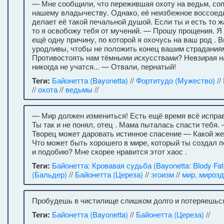
— Мне сообщили, что пережившая охоту на ведьм, со
нашему владычеству. Однако, её неизбежное воссоед
делает её такой печальной душой. Если ты и есть то 
то я освобожу тебя от мучений. — Прошу прощения. Я
ещё одну причину, по которой я охочусь на ваш род .
уродливы, чтобы не положить конец вашим страданиям
Противостоять нам тёмными искусствами? Невзирая на
никогда не учатся... — Отвали, пернатый!
Теги:
Байонетта (Bayonetta)
//
Фортитудо (Мужество)
//
//
охота
//
ведьмы
//
— Мир должен измениться! Есть ещё время всё исправ
Ты так и не понял, отец . Мама пыталась спасти тебя.
Творец может даровать истинное спасение — Какой же 
Что может быть хорошего в мире, который ты создал п
и подобию? Мне скорее нравится этот хаос .
Теги:
Байонетта: Кровавая судьба (Bayonetta: Blody Fat
(Бальдер)
//
Байонетта (Цереза)
//
эгоизм
//
мир, мироз
Пробудешь в чистилище слишком долго и потеряешься
Теги:
Байонетта (Bayonetta)
//
Байонетта (Цереза)
//