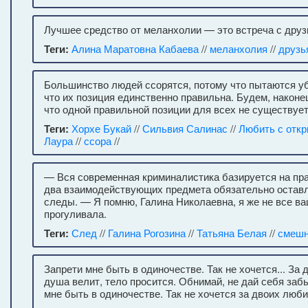
Лучшее средство от меланхолии — это встреча с друз
Теги:
Алина Маратовна Кабаева
//
меланхолия
//
друзь
Большинство людей ссорятся, потому что пытаются убе
что их позиция единственно правильна. Будем, наконец
что одной правильной позиции для всех не существует
Теги:
Хорхе Букай
//
Сильвия Салинас
//
Любить с отк
Лаура
//
ссора
//
— Вся современная криминалистика базируется на пр
два взаимодействующих предмета обязательно оставл
следы. — Я помню, Галина Николаевна, я же не все в
прогуливала.
Теги:
След
//
Галина Рогозина
//
Татьяна Белая
//
смешн
Запрети мне быть в одиночестве. Так не хочется... За 
душа велит, тело просится. Обнимай, не дай себя заб
мне быть в одиночестве. Так не хочется за двоих люби