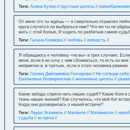
Теги:
Алина Купер
//
грустные цитаты
//
пренебрежение
От меня что ты ждёшь — я смертельно отравлен любо
круга случится ли выбраться нам? Что же ты не уйдё
жить с этой болью, И ходить по разбитым самою судь
Теги:
Галина Климова
//
любовь
//
ревность
//
Я обращаюсь к человеку «на вы» в трех случаях. Есл
меня, если я не хочу с ним сближаться, то есть он мне
неприятен и, в-третьих, если я этого человека уважаю.
Теги:
Галина Дмитриевна Гончарова
//
Не сотвори себе
Евгеньевна Леоверенская
//
жизненные цитаты
//
уваже
Какие звёзды спряли нить наших судеб? Какие боги и 
ткань наших жизней? Как случилось, что мой бог встре
Когда они договорились о нашей встрече?
Теги:
Лаура Эскивель
//
Малинче
//
Малиналли
//
неизб
судьба
//
встреча
//