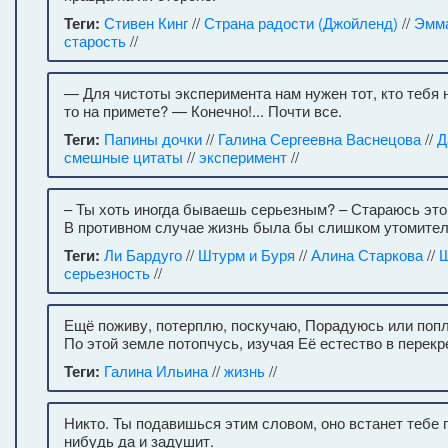
Теги:
Стивен Кинг
//
Страна радости (Джойленд)
//
Эмм
старость
//
— Для чистоты эксперимента нам нужен тот, кто тебя н
то на примете? — Конечно!... Почти все.
Теги:
Папины дочки
//
Галина Сергеевна Васнецова
//
Д
смешные цитаты
//
эксперимент
//
– Ты хоть иногда бываешь серьезным? – Стараюсь этог
В противном случае жизнь была бы слишком утомител
Теги:
Ли Бардуго
//
Штурм и Буря
//
Алина Старкова
//
Ш
серьезность
//
Ещё поживу, потерплю, поскучаю, Порадуюсь или попла
По этой земле потопчусь, изучая Её естество в перекр
Теги:
Галина Ильина
//
жизнь
//
Никто. Ты подавишься этим словом, оно встанет тебе п
нибудь да и задушит.