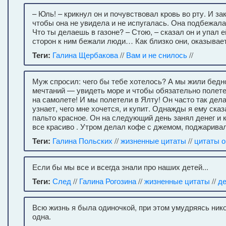
– Юль! – крикнул он и почувствовал кровь во рту. И з
чтобы она не увидела и не испугалась. Она подбежала
Что ты делаешь в газоне? – Стою, – сказал он и упал ей
сторон к ним бежали люди… Как близко они, оказыва
Теги:
Галина Щербакова
//
Вам и не снилось
//
Муж спросил: чего бы тебе хотелось? А мы жили бедно
мечтаний — увидеть море и чтобы обязательно полете
на самолете! И мы полетели в Ялту! Он часто так дел
узнает, чего мне хочется, и купит. Однажды я ему сказ
пальто красное. Он на следующий день занял денег и 
все красиво . Утром делал кофе с джемом, поджарив
Теги:
Галина Польских
//
жизненные цитаты
//
цитаты о
Если бы мы все и всегда знали про наших детей...
Теги:
След
//
Галина Рогозина
//
жизненные цитаты
//
де
Всю жизнь я была одиночкой, при этом умудряясь нико
одна.