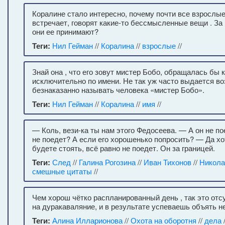
Коралине стало интересно, почему почти все взрослые
встречает, говорят какие-то бессмысленные вещи . За 
они ее принимают?
Теги:
Нил Гейман
//
Коралина
//
взрослые
//
Знай она , что его зовут мистер Бобо, обращалась бы 
исключительно по имени. Не так уж часто выдается в
безнаказанно называть человека «мистер Бобо».
Теги:
Нил Гейман
//
Коралина
//
имя
//
— Коль, вези-­ка ты нам этого Федосеева. — А он не по
не поедет? А если его хорошенько попросить? — Да хо
будете стоять, всё равно не поедет. Он за границей.
Теги:
След
//
Галина Рогозина
//
Иван Тихонов
//
Никола
смешные цитаты
//
Чем хорош чётко распланированный день , так это от
на дуракаваляние, и в результате успеваешь объять н
Теги:
Алина Илларионова
//
Охота на оборотня
//
дела