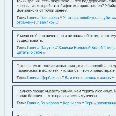
точки зрения, есть бифштекс — это поддерживать силы
коровы, из которой этот бифштекс приготовлен? Убийс
Все зависит от точки зрения.
Теги:
Галина Гончарова
//
Учиться, влюбиться... убить
отражение
//
вампиры
//
У меня не было ничего, но я не знала об этом, и пото
существовать.
Теги:
Галина Пагутяк
//
Записки Большой Белой Птицы
цитаты о себе
//
Готовя самые тяжкие испытания , жизнь способна пре
парализовать волю тех, кто мог бы что-то предотврати
Теги:
Галина Щербакова
//
Вам и не снилось
//
жизнь
//
Намного проще умереть самим, чем терять любимых. 
своих близких — это право и честь мужчины .
Теги:
Галина Гончарова
//
Корни зла
//
Терн
//
жизненны