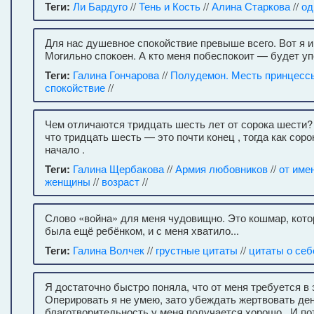
Теги:
Ли Бардуго
//
Тень и Кость
//
Алина Старкова
//
од
Для нас душевное спокойствие превыше всего. Вот я и
Могильно спокоен. А кто меня побеспокоит — будет упо
Теги:
Галина Гончарова
//
Полудемон. Месть принцесс
спокойствие
//
Чем отличаются тридцать шесть лет от сорока шести
что тридцать шесть — это почти конец , тогда как сор
начало .
Теги:
Галина Щербакова
//
Армия любовников
//
от име
женщины
//
возраст
//
Слово «война» для меня чудовищно. Это кошмар, котор
была ещё ребёнком, и с меня хватило...
Теги:
Галина Волчек
//
грустные цитаты
//
цитаты о себ
Я достаточно быстро поняла, что от меня требуется в 
Оперировать я не умею, зато убеждать жертвовать ден
благотворительность у меня получается хорошо . И пот