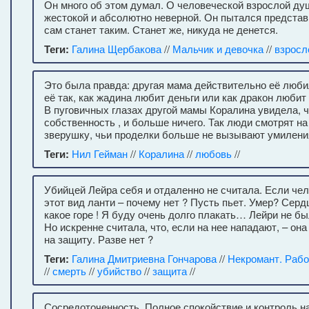
Он много об этом думал. О человеческой взрослой ду
жестокой и абсолютно неверной. Он пытался представи
сам станет таким. Станет же, никуда не денется.
Теги:
Галина Щербакова
//
Мальчик и девочка
//
взросл
Это была правда: другая мама действительно её люби
её так, как жадина любит деньги или как дракон любит 
В пуговичных глазах другой мамы Коралина увидела, ч
собственность , и больше ничего. Так люди смотрят 
зверушку, чьи проделки больше не вызывают умилени
Теги:
Нил Гейман
//
Коралина
//
любовь
//
Убийцей Лейра себя и отдаленно не считала. Если че
этот вид ланти – почему нет ? Пусть пьет. Умер? Серд
какое горе ! Я буду очень долго плакать… Лейри не б
Но искренне считала, что, если на нее нападают, – она
на защиту. Разве нет ?
Теги:
Галина Дмитриевна Гончарова
//
Некромант. Рабо
//
смерть
//
убийство
//
защита
//
Сосредоточенность. Полное спокойствие и контроль н