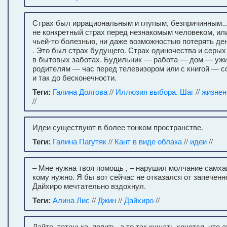
Страх был иррациональным и глупым, безпричинным..
не конкретный страх перед незнакомым человеком, и
чьей-то болезнью, ни даже возможностью потерять ден
. Это был страх будущего. Страх одиночества и серых
в бытовых заботах. Будильник — работа — дом — уж
родителям — час перед телевизором или с книгой — со
и так до бесконечности.
Теги:
Галина Долгова
//
Иллюзия выбора. Шаг
//
жизнен
//
Идеи существуют в более тонком пространстве.
Теги:
Галина Пагутяк
//
Кант в виде облака
//
идеи
//
– Мне нужна твоя помощь , – нарушил молчание самхан
кому нужно. Я бы вот сейчас не отказался от запеченн
Дайхиро мечтательно вздохнул.
Теги:
Алина Лис
//
Джин
//
Дайхиро
//
Дайте, тетенька, попить, а то так кушать хочется, что а