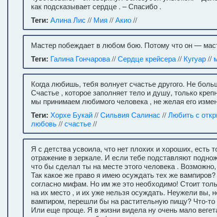
как подсказывает сердце . – Спасибо .
Теги:
Алина Лис
//
Мия
//
Акио
//
Мастер побеждает в любом бою. Потому что он — ма
Теги:
Галина Гончарова
//
Сердце крейсера
//
Кугуар
//
Когда любишь, тебя волнует счастье другого. Не боль
Счастье , которое заполняет тело и душу, только крепн
мы принимаем любимого человека , не желая его измен
Теги:
Хорхе Букай
//
Сильвия Салинас
//
Любить с отк
любовь
//
счастье
//
Я с детства усвоила, что нет плохих и хороших, есть 
отражение в зеркале. И если тебе подставляют поднож
что бы сделал ты на месте этого человека . Возможно,
Так какое же право я имею осуждать тех же вампиров? 
согласно мифам. Но им же это необходимо! Стоит толь
на их место , и их уже нельзя осуждать. Неужели вы, 
вампиром, перешли бы на растительную пищу? Что-то
Или еще проще. Я в жизни видела ну очень мало веге