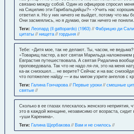
связано между собой. Один из офицеров спросил мен
на Сицилию эти Гарибальдийцы?» «Учить нас хороши
ответил я. Но у них ничего не выйдет, потому что мы б
Они засмеялись, но я думаю, они так ничего не поняли.
Теги:
Леопард (Il gattopardo) (1963)
//
Фабрицио ди Сал
цитаты
//
нищета
//
гордыня
//
Тебе: «Дитя мое, так не делают. Ты, часом, не ведьма?
«Товарищ пастер, а вот святая Марильда наложением 
Евграстия путешествовала. А святая Ридалина вообщ
проповедовала. Так что не надо ля-ля, это на меня на
ка-ак снизошел… не верите? Сейчас и на вас снизойде
что потяжелее найду — и вы мигом узрите ангелов с 
Теги:
Галина Гончарова
//
Первые уроки
//
смешные ци
святые
//
Сколько в ее глазах плескалось женского неприятия, ч
это в каждой женщине, независимо от возраста, сидит
«уши Каренина».
Теги:
Галина Щербакова
//
Вам и не снилось
//