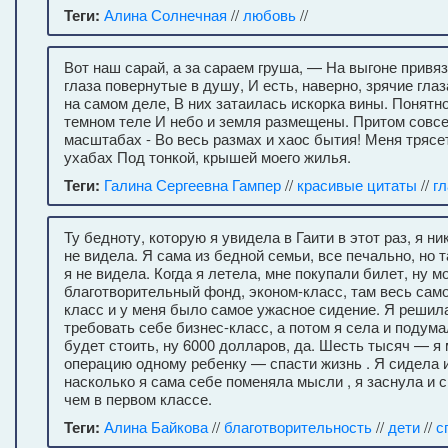
Теги:
Алина Солнечная
//
любовь
//
Вот наш сарай, а за сараем груша, — На выгоне привя
глаза повернутые в душу, И есть, наверно, зрячие глаза
на самом деле, В них затаилась искорка вины. Понятно
темном теле И небо и земля размещены. Притом совсе
масштабах - Во весь размах и хаос бытия! Меня трясе
ухабах Под тонкой, крышей моего жилья.
Теги:
Галина Сергеевна Гампер
//
красивые цитаты
//
гл
Ту бедноту, которую я увидела в Гаити в этот раз, я ни
не видела. Я сама из бедной семьи, все печально, но т
я не видела. Когда я летела, мне покупали билет, ну м
благотворительный фонд, эконом-класс, там весь сам
класс и у меня было самое ужасное сидение. Я решила
требовать себе бизнес-класс, а потом я села и подума
будет стоить, ну 6000 долларов, да. Шесть тысяч — я
операцию одному ребенку — спасти жизнь . Я сидела и
насколько я сама себе поменяла мысли , я заснула и 
чем в первом классе.
Теги:
Алина Байкова
//
благотворительность
//
дети
//
с