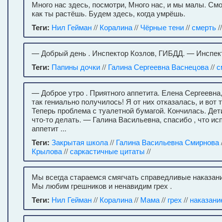
Много нас здесь, посмотри, Много нас, и мы малы. См
как ты растёшь. Будем здесь, когда умрёшь.
Теги:
Нил Гейман
//
Коралина
//
Чёрные тени
//
смерть
/
— Добрый день . Инспектор Козлов, ГИБДД. — Инспект
Теги:
Папины дочки
//
Галина Сергеевна Васнецова
//
с
— Доброе утро . Приятного аппетита. Елена Сергеевна
так гениально получилось! Я от них отказалась, и вот 
Теперь проблема с туалетной бумагой. Кончилась. Дет
что-то делать. — Галина Васильевна, спасибо , что ис
аппетит ...
Теги:
Закрытая школа
//
Галина Васильевна Смирнова
Крылова
//
саркастичные цитаты
//
Мы всегда стараемся смягчать справедливые наказан
Мы любим грешников и ненавидим грех .
Теги:
Нил Гейман
//
Коралина
//
Мама
//
грех
//
наказани