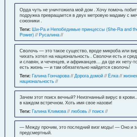
Орда чуть не уничтожила мой дом . Хочу помочь побит
подружка превращается в двух метровую мадаму с меч
союзники .
Теги:
Ши-Ра и Непобедимые принцессы (She-Ra and the
Power)
//
Русалина
//
Сволочь — это такое существо, вроде микроба или вир
чихать хотел на национальность . Сволочи есть и сред
и славян, и чеченцев, и африканцев… да где их нету-т
есть жизнь — и там обязательно найдется сволочь!
Теги:
Галина Гончарова
//
Дорога домой
//
Ёлка
//
жизне
национальность
//
Зачем этот поиск вечный? Неизгнанный вирус в крови.
в каждом встречном. Хоть имя свое назови!
Теги:
Галина Климова
//
любовь
//
поиск
//
— Между прочим, это последний визг моды! — Оно и з
предсмертный.