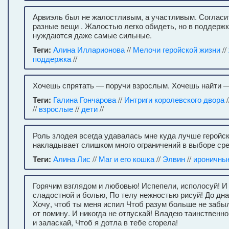
Арвиэль был не жалостливым, а участливым. Согласит
разные вещи . Жалостью легко обидеть, но в поддержк
нуждаются даже самые сильные.
Теги:
Алина Илларионова
//
Мелочи геройской жизни
//
поддержка
//
Хочешь спрятать — поручи взрослым. Хочешь найти —
Теги:
Галина Гончарова
//
Интриги королевского двора
/
//
взрослые
//
дети
//
Роль злодея всегда удавалась мне куда лучше геройс
накладывает слишком много ограничений в выборе сре
Теги:
Алина Лис
//
Маг и его кошка
//
Элвин
//
ироничны
Горячим взглядом и любовью! Испепели, исполосуй! И
сладостной и болью, По телу нежностью рисуй! До дна
Хочу, чтоб ты меня испил Чтоб разум больше не забыл
от помину. И никогда не отпускай! Владею таинственн
и заласкай, Чтоб я дотла в тебе сгорела!