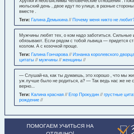
Хрупки и необъяснимы человеческие отношения . Пока 
июльский день , двое идут по улице, в разные стороны
вместе .
Теги:
Галина Демыкина
//
Почему меня никто не любит
Мужчины любят тех, о ком надо заботиться. Сильные
обязывают. Если рядом с тобой львица — придется ста
козлом. А с козочкой проще.
Теги:
Галина Гончарова
//
Изнанка королевского дворц
цитаты
//
мужчины
//
женщины
//
— Слушай-ка, как ты думаешь, это хорошо , что мы ж
уж лучше было не родиться, а? — Так ведь нас же не
верно...
Теги:
Калина красная
//
Егор Прокудин
//
грустные цит
рождение
//
ПОМОГАЕМ УЧИТЬСЯ НА
ОТЛИЧНО!