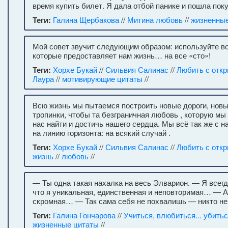
время купить билет. Я дала отбой панике и пошла поку
Теги:
Галина Щербакова
//
Митина любовь
//
жизненны
Мой совет звучит следующим образом: используйте во
которые предоставляет нам жизнь… на все «сто»!
Теги:
Хорхе Букай
//
Сильвия Салинас
//
Любить с отк
Лаура
//
мотивирующие цитаты
//
Всю жизнь мы пытаемся построить новые дороги, новы
тропинки, чтобы та безграничная любовь , которую мы
нас найти и достичь нашего сердца. Мы всё так же с 
на линию горизонта: на всякий случай .
Теги:
Хорхе Букай
//
Сильвия Салинас
//
Любить с отк
жизнь
//
любовь
//
— Ты одна такая нахалка на весь Элварион. — Я всегд
что я уникальная, единственная и неповторимая… — А
скромная… — Так сама себя не похвалишь — никто не
Теги:
Галина Гончарова
//
Учиться, влюбиться... убить
жизненные цитаты
//