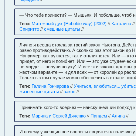
— Что тебе принести? — Мышьяк. И побольше, чтоб на
Теги:
Мятежный дух (Rebelde way) (2002)
//
Каталина
//
Спиритто
//
смешные цитаты
//
Лично я всегда стояла за третий закон Ньютона. Дейс
равно противодействию. А сколько раз этот закон до 
Например, как аукнется, так и откликнется. Или — кто 
придет, от него и погибнет. Или — это уже студенческ
по морде — получи по уху'. И все эти законы должны 
жестком варианте — и для всех — от королей до расп
Только в этом случае можно обеспечить в стране покой
Теги:
Галина Гончарова
//
Учиться, влюбиться... убить
жизненные цитаты
//
закон
//
Принимать кого-то всерьез — наискучнейший подход к
Теги:
Марина и Сергей Дяченко
//
Пандем
//
Алина
//
И почему у женщин все вопросы сводятся к наличию у