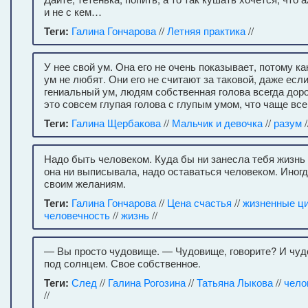
и не с кем…
Теги:
Галина Гончарова
//
Летняя практика
//
У нее свой ум. Она его не очень показывает, потому ка
ум не любят. Они его не считают за таковой, даже есл
гениальный ум, людям собственная голова всегда дор
это совсем глупая голова с глупым умом, что чаще все
Теги:
Галина Щербакова
//
Мальчик и девочка
//
разум
/
Надо быть человеком. Куда бы ни занесла тебя жизнь 
она ни выписывала, надо оставаться человеком. Иног
своим желаниям.
Теги:
Галина Гончарова
//
Цена счастья
//
жизненные ц
человечность
//
жизнь
//
— Вы просто чудовище. — Чудовище, говорите? И чуд
под солнцем. Свое собственное.
Теги:
След
//
Галина Рогозина
//
Татьяна Лыкова
//
чело
//