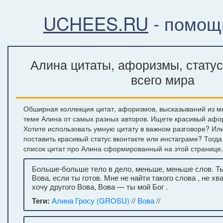
UCHEES.RU
- помощ
Алина цитаты, афоризмы, стату
всего мира
Обширная коллекция цитат, афоризмов, высказываний из м
теме Алина от самых разных авторов. Ищете красивый афор
Хотите использовать умную цитату в важном разговоре? Ил
поставить красивый статус вконтакте или инстаграме? Тогд
список цитат про Алина сформированный на этой странице.
Больше-больше тело в дело, меньше, меньше слов. Ты
Вова, если ты готов. Мне не найти такого слова , не хв
хочу другого Вова, Вова — ты мой Бог .
Теги:
Алина Гросу (GROSU)
//
Вова
//