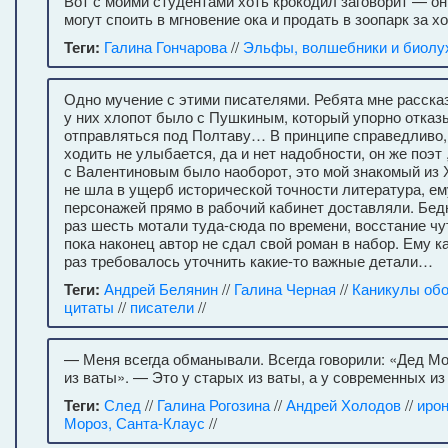
Вот с моими студентами хоть крокодил заговорит — он
могут споить в мгновение ока и продать в зоопарк за х
Теги:
Галина Гончарова
//
Эльфы, волшебники и биолу
Одно мучение с этими писателями. Ребята мне расска
у них хлопот было с Пушкиным, который упорно отказ
отправляться под Полтаву… В принципе справедливо,
ходить не улыбается, да и нет надобности, он же поэт ,
с Валентиновым было наоборот, это мой знакомый из 
не шла в ущерб исторической точности литература, ем
персонажей прямо в рабочий кабинет доставляли. Бед
раз шесть мотали туда-сюда по времени, восстание чу
пока наконец автор не сдал свой роман в набор. Ему 
раз требовалось уточнить какие-то важные детали…
Теги:
Андрей Белянин
//
Галина Черная
//
Каникулы обо
цитаты
//
писатели
//
— Меня всегда обманывали. Всегда говорили: «Дед Мо
из ваты». — Это у старых из ваты, а у современных из
Теги:
След
//
Галина Рогозина
//
Андрей Холодов
//
иро
Мороз, Санта-Клаус
//