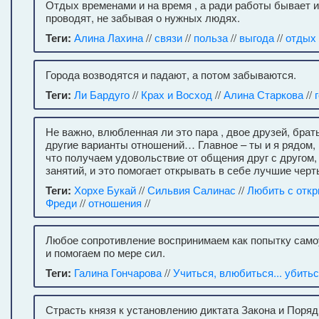
Отдых временами и на время , а ради работы бывает 
проводят, не забывая о нужных людях.
Теги:
Алина Лахина
//
связи
//
польза
//
выгода
//
отдых
Города возводятся и падают, а потом забываются.
Теги:
Ли Бардуго
//
Крах и Восход
//
Алина Старкова
//
Не важно, влюбленная ли это пара , двое друзей, брат
другие варианты отношений… Главное – ты и я рядом,
что получаем удовольствие от общения друг с другом,
занятий, и это помогает открывать в себе лучшие чер
Теги:
Хорхе Букай
//
Сильвия Салинас
//
Любить с отк
Фреди
//
отношения
//
Любое сопротивление воспринимаем как попытку сам
и помогаем по мере сил.
Теги:
Галина Гончарова
//
Учиться, влюбиться... убить
Страсть князя к установлению диктата Закона и Поряд