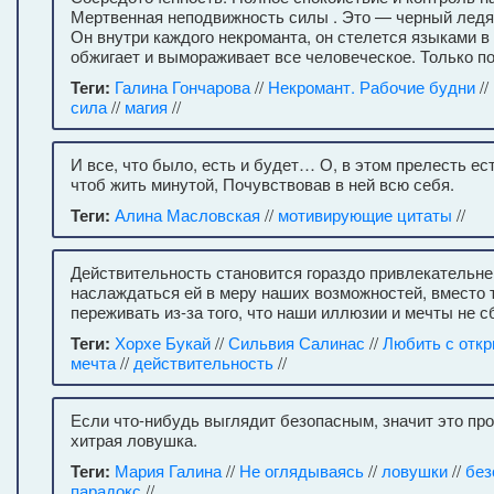
Мертвенная неподвижность силы . Это — черный ледян
Он внутри каждого некроманта, он стелется языками в 
обжигает и вымораживает все человеческое. Только по
Теги:
Галина Гончарова
//
Некромант. Рабочие будни
//
сила
//
магия
//
И все, что было, есть и будет… О, в этом прелесть ес
чтоб жить минутой, Почувствовав в ней всю себя.
Теги:
Алина Масловская
//
мотивирующие цитаты
//
Действительность становится гораздо привлекательн
наслаждаться ей в меру наших возможностей, вместо 
переживать из-за того, что наши иллюзии и мечты не 
Теги:
Хорхе Букай
//
Сильвия Салинас
//
Любить с отк
мечта
//
действительность
//
Если что-нибудь выглядит безопасным, значит это пр
хитрая ловушка.
Теги:
Мария Галина
//
Не оглядываясь
//
ловушки
//
без
парадокс
//