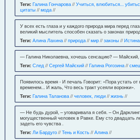
Теги:
Галина Гончарова
//
Учиться, влюбиться... убить
цитаты
//
мода
//
У всех есть глаза и у каждого природа мира перед глаз
великий мыслитель способен сказать о законах приро
Теги:
Алина Лахина
//
природа
//
мир
//
законы
//
Истина
— Галина Николаевна, хочешь сенсацию? — Майский, 
Теги:
След
//
Сергей Майский
//
Галина Рогозина
//
смеш
Появилось время - И печаль Говорит: «Пора устать от 
временем... И жаль, Что весь тракт усеяли воронки».
Теги:
Галина Таланова
//
человек, люди
//
жизнь
//
— Не будь дурой, – уговаривала я себя. – Он Дарклин
могущественный человек в Равке. Ему сто двадцать ле
задеть его чувства .
Теги:
Ли Бардуго
//
Тень и Кость
//
Алина
//