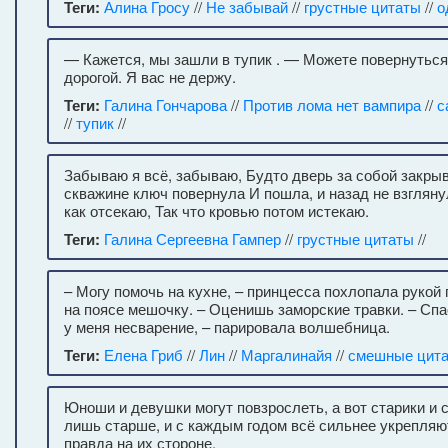
Теги:
Алина Гросу
//
Не забывай
//
грустные цитаты
//
о
— Кажется, мы зашли в тупик . — Можете повернуться
дорогой. Я вас не держу.
Теги:
Галина Гончарова
//
Против лома нет вампира
//
с
//
тупик
//
Забываю я всё, забываю, Будто дверь за собой закрыв
скважине ключ повернула И пошла, и назад не взгляну
как отсекаю, Так что кровью потом истекаю.
Теги:
Галина Сергеевна Гампер
//
грустные цитаты
//
– Могу помочь на кухне, – принцесса похлопала рукой
на поясе мешочку. – Оценишь заморские травки. – Спас
у меня несварение, – парировала волшебница.
Теги:
Елена Гриб
//
Лин
//
Маргалинайя
//
смешные цит
Юноши и девушки могут повзрослеть, а вот старики и 
лишь старше, и с каждым годом всё сильнее укрепляют
правда на их стороне.