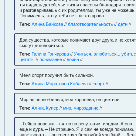
ты видишь детей, чьи жизни спасены благодаря твоим
и разговариваешь с их родителями, ты уже не можешь 
Понимаешь, что у тебя нет на это права .
Теги:
Алина Байкова
//
благотворительность
//
дети
//
Два существа, которые понимают друг друга и не хотят
смогут договориться.
Теги:
Галина Гончарова
//
Учиться, влюбиться... убить
цитаты
//
понимание
//
война
//
Меня спорт приучил быть сильной.
Теги:
Алина Маратовна Кабаева
//
спорт
//
Мир не чёрно-белый, моя королева, он цветной.
Теги:
Алина Купер
//
мир, мироздание
//
– Гейша-воровка – пятно на репутации гильдии. А она , 
еще и дура. – Не страшно. Я и сам не всегда понимаю.
чувствовать, – он сверкнул белозубой улыбкой. – Дела