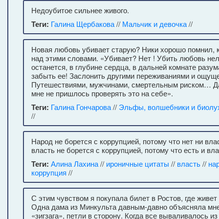
Недоубитое сильнее живого.
Теги:
Галина Щербакова
//
Мальчик и девочка
//
Новая любовь убивает старую? Ники хорошо помнил, 
над этими словами. «Убивает? Нет ! Убить любовь нел
останется, в глубине сердца, в дальней комнате раз
забыть ее! Заслонить другими переживаниями и ощущ
Путешествиями, мужчинами, смертельным риском… Да
мне не пришлось проверять это на себе».
Теги:
Галина Гончарова
//
Эльфы, волшебники и биолу
//
Народ не борется с коррупцией, потому что нет ни влас
власть не борется с коррупцией, потому что есть и вла
Теги:
Алина Лахина
//
ироничные цитаты
//
власть
//
на
коррупция
//
С этим чувством я покупала билет в Ростов, где живет
Одна дама из Минкульта давным-давно объясняла мн
«зигзага», петли в сторону. Когда все вываливалось из