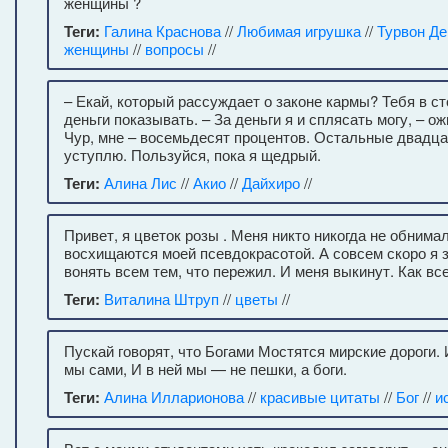
женщины ?
Теги:
Галина Краснова
//
Любимая игрушка
//
Турвон Де
женщины
//
вопросы
//
– Екай, который рассуждает о законе кармы? Тебя в с
деньги показывать. – За деньги я и сплясать могу, – ож
Чур, мне – восемьдесят процентов. Остальные двадцат
уступлю. Пользуйся, пока я щедрый.
Теги:
Алина Лис
//
Акио
//
Дайхиро
//
Привет, я цветок розы . Меня никто никогда не обнимал
восхищаются моей псевдокрасотой. А совсем скоро я з
вонять всем тем, что пережил. И меня выкинут. Как все
Теги:
Виталина Штруп
//
цветы
//
Пускай говорят, что Богами Мостятся мирские дороги
мы сами, И в ней мы — не пешки, а боги.
Теги:
Алина Илларионова
//
красивые цитаты
//
Бог
//
и