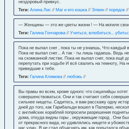
нездоровый привкус.
Теги:
Алина Лис
//
Маг и его кошка
//
Элвин
//
порядок
/
— Женщины — это же цветы жизни ! — На могиле свои
Теги:
Галина Гончарова
//
Учиться, влюбиться... убить
Пока не выпал снег , пока ты не узнаешь, Что каждый в
Пока не выпал снег... А так - ты лишь гадаешь. Ведь н
на скомканной листве. Пока не выпал снег, пока ещё 
перепутать при ходьбе И всё свалить на темноту, На н
приведшие к тебе.
Теги:
Галина Климова
//
любовь
//
Вы правы во всем, кроме одного: что сицилийцы хотят
совершенствоваться. Они и так считают себя соверш
сильнее нищеты. Садитесь, я вам расскажу одну истор
дней до того, как Гарибальди вошел в Палермо, неско
с английских кораблей попросили разрешения поднятьс
дома, откуда видны горы , окружающие город . Они бы
от прекрасного вида, но удивлялись нищете и убожес
нас улиц. Я не стал объяснять им, как попытался объя