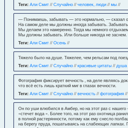
Теги:
Али Смит
//
Случайно
//
человек, люди
//
мы
//
— Понимаешь, забывать — это нормально, — сказал о
На самом деле мы должны иногда забывать. Забывать
Мы делаем это намеренно. Тогда мы немного отдыхае
Мы должны забывать. Или больше никогда не заснем.
Теги:
Али Смит
//
Осень
//
Тяжело было на душе. Тяжелее, чем рельсам под поез
Теги:
Али Смит
//
Случайно
//
красивые цитаты
//
душа
Фотография фиксирует вечность , на деле являясь док
что всё есть лишь краткий миг в глазах вечности.
Теги:
Али Смит
//
Случайно
//
вечность
//
фотография
//
Он по уши влюбился в Амбер, но на этот раз с нашего 
«стечет вода ». Более того, на этот раз охотница ранил
в полной растерянности, потому как ему снесло полба
на берегу пруда, пошатываясь на слабеющих лапках.