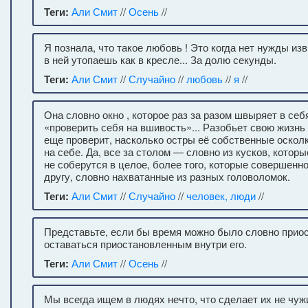
Теги:
Али Смит
//
Осень
//
Я познала, что такое любовь ! Это когда нет нужды изв
в ней утопаешь как в кресле... За долю секунды.
Теги:
Али Смит
//
Случайно
//
любовь
//
я
//
Она словно окно , которое раз за разом швыряет в себ
«проверить себя на вшивость»... Разобьет свою жизнь 
еще проверит, насколько остры её собственные осколк
на себе. Да, все за столом — словно из кусков, которы
не соберутся в целое, более того, которые совершенно
другу, словно нахватанные из разных головоломок.
Теги:
Али Смит
//
Случайно
//
человек, люди
//
Представьте, если бы время можно было словно приос
оставаться приостановленным внутри его.
Теги:
Али Смит
//
Осень
//
Мы всегда ищем в людях нечто, что сделает их не чуж