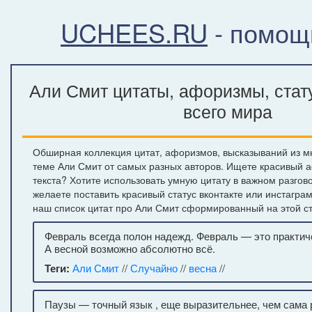
UCHEES.RU
- помощ
Али Смит цитаты, афоризмы, стат
всего мира
Обширная коллекция цитат, афоризмов, высказываний из м
теме Али Смит от самых разных авторов. Ищете красивый 
текста? Хотите использовать умную цитату в важном разгов
желаете поставить красивый статус вконтакте или инстагра
наш список цитат про Али Смит сформированный на этой с
Февраль всегда полон надежд. Февраль — это практиче
А весной возможно абсолютно всё.
Теги:
Али Смит
//
Случайно
//
весна
//
Паузы — точный язык , еще выразительнее, чем сама р