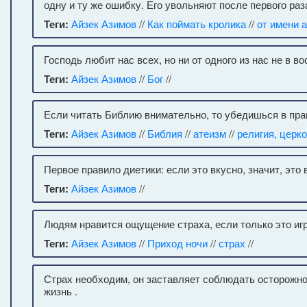
одну и ту же ошибку. Его увольняют после первого раз
Теги:
Айзек Азимов
//
Как поймать кролика
//
от имени 
Господь любит нас всех, но ни от одного из нас не в во
Теги:
Айзек Азимов
//
Бог
//
Если читать Библию внимательно, то убедишься в пра
Теги:
Айзек Азимов
//
Библия
//
атеизм
//
религия, церк
Первое правило диетики: если это вкусно, значит, это 
Теги:
Айзек Азимов
//
Людям нравится ощущение страха, если только это игр
Теги:
Айзек Азимов
//
Приход ночи
//
страх
//
Страх необходим, он заставляет соблюдать осторожно
жизнь .