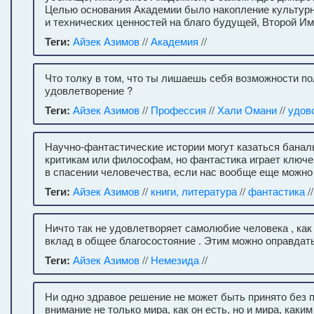
Целью основания Академии было накопление культур
и технических ценностей на благо будущей, Второй Им
Теги:
Айзек Азимов
//
Академия
//
Что толку в том, что ты лишаешь себя возможности п
удовлетворение ?
Теги:
Айзек Азимов
//
Профессия
//
Хали Омани
//
удов
Научно-фантастические истории могут казаться бана
критикам или философам, но фантастика играет ключ
в спасении человечества, если нас вообще еще можно
Теги:
Айзек Азимов
//
книги, литература
//
фантастика
//
Ничто так не удовлетворяет самолюбие человека , ка
вклад в общее благосостояние . Этим можно оправдат
Теги:
Айзек Азимов
//
Немезида
//
Ни одно здравое решение не может быть принято без 
внимание не только мира, как он есть, но и мира, каким