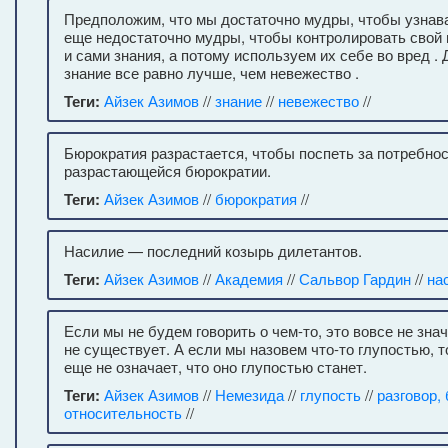
Предположим, что мы достаточно мудры, чтобы узнава
еще недостаточно мудры, чтобы контролировать свой 
и сами знания, а потому используем их себе во вред . 
знание все равно лучше, чем невежество .
Теги:
Айзек Азимов
//
знание
//
невежество
//
Бюрократия разрастается, чтобы поспеть за потребно
разрастающейся бюрократии.
Теги:
Айзек Азимов
//
бюрократия
//
Насилие — последний козырь дилетантов.
Теги:
Айзек Азимов
//
Академия
//
Сальвор Гардин
//
на
Если мы не будем говорить о чем-то, это вовсе не знач
не существует. А если мы назовем что-то глупостью, т
еще не означает, что оно глупостью станет.
Теги:
Айзек Азимов
//
Немезида
//
глупость
//
разговор,
относительность
//