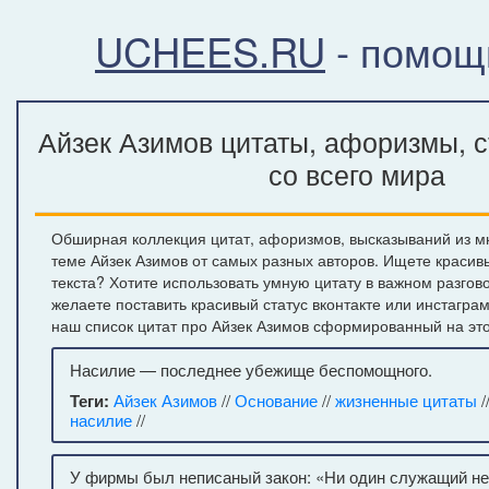
UCHEES.RU
- помощ
Айзек Азимов цитаты, афоризмы, 
со всего мира
Обширная коллекция цитат, афоризмов, высказываний из м
теме Айзек Азимов от самых разных авторов. Ищете красив
текста? Хотите использовать умную цитату в важном разгов
желаете поставить красивый статус вконтакте или инстагра
наш список цитат про Айзек Азимов сформированный на это
Насилие — последнее убежище беспомощного.
Теги:
Айзек Азимов
//
Основание
//
жизненные цитаты
/
насилие
//
У фирмы был неписаный закон: «Ни один служащий н