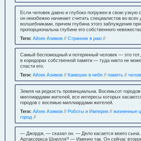
Если человек давно и глубоко погружен в свою узкую 
он неизбежно начинает считать специалистов во всех 
волшебниками, причем глубина этого заблуждения пр
пропорциональна глубине его собственного невежества
Теги:
Айзек Азимов
//
Странник в раю
//
Самый беспомощный и потерянный человек — это тот,
в коридорах собственной памяти — туда никто не мож
спасти его.
Теги:
Айзек Азимов
//
Камешек в небе
//
память
//
челов
Земля на редкость провинциальна. Восемьсот городов
миллиардами жителей, все интересы которых касаютс
городов с восемью миллиардами жителей.
Теги:
Айзек Азимов
//
Роботы и Империя
//
жизненные 
город
//
— Джордж, — сказал он. — Дело касается моего сына
Артаксеркса Шнелля? — Именно так. Он сейчас второ