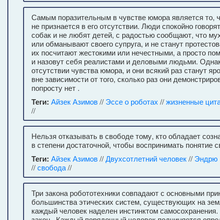
Самым поразительным в чувстве юмора является то, ч
не признается в его отсутствии. Люди спокойно говорят
собак и не любят детей, с радостью сообщают, что м
или обманывают своего супруга, и не станут протестов
их посчитают жестокими или нечестными, а просто по
и назовут себя реалистами и деловыми людьми. Однак
отсутствии чувства юмора, и они всякий раз станут яр
вне зависимости от того, сколько раз они демонстриров
попросту нет .
Теги:
Айзек Азимов
//
Эссе о роботах
//
жизненные цит
//
Нельзя отказывать в свободе тому, кто обладает созн
в степени достаточной, чтобы воспринимать понятие с
Теги:
Айзек Азимов
//
Двухсотлетний человек
//
Эндрю 
//
свобода
//
Три закона робототехники совпадают с основными пр
большинства этических систем, существующих на зем
каждый человек наделен инстинктом самосохранения. 
закон . Каждый порядочный человек подчиняется опр