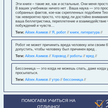
Эти книги – такие же, как и остальные. Они меня прост
В ваших учебниках ничего нет . Ваша наука — это про
собранных фактов, кое-как скрепленных подобием Тео
так невероятно просто, что вряд ли достойно внимани
ваша беллетристика, переплетение и взаимодействие
побуждений и чувств…
Теги:
Айзек Азимов
//
Я, робот
//
книги, литература
//
Робот не может причинить вреда человеку или своим 
допустить, чтобы человеку был причинен вред .
Теги:
Айзек Азимов
//
Хоровод
//
роботы
//
вред
//
Бессонница — это когда не можешь спать, даже когда 
просыпаться.
Теги:
Айзек Азимов
//
утро
//
бессонница
//
ПОМОГАЕМ УЧИТЬСЯ НА
ОТЛИЧНО!