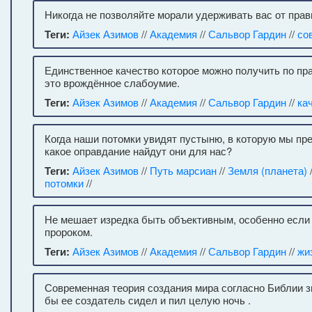
Никогда не позволяйте морали удерживать вас от прав
Теги:
Айзек Азимов
//
Академия
//
Сальвор Гардин
//
со
Единственное качество которое можно получить по пр
это врождённое слабоумие.
Теги:
Айзек Азимов
//
Академия
//
Сальвор Гардин
//
ка
Когда наши потомки увидят пустыню, в которую мы пр
какое оправдание найдут они для нас?
Теги:
Айзек Азимов
//
Путь марсиан
//
Земля (планета)
потомки
//
Не мешает изредка быть объективным, особенно если
пророком.
Теги:
Айзек Азимов
//
Академия
//
Сальвор Гардин
//
жи
Современная теория создания мира согласно Библии зв
бы ее создатель сидел и пил целую ночь .