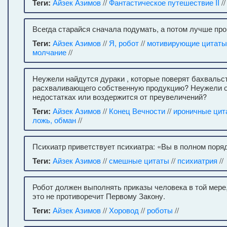
Теги:
Айзек Азимов
//
Фантастическое путешествие II
/
Всегда старайся сначала подумать, а потом лучше пр
Теги:
Айзек Азимов
//
Я, робот
//
мотивирующие цитаты
молчание
//
Неужели найдутся дураки , которые поверят бахвальст
расхваливающего собственную продукцию? Неужели он
недостатках или воздержится от преувеличений?
Теги:
Айзек Азимов
//
Конец Вечности
//
ироничные цит
ложь, обман
//
Психиатр приветствует психиатра: «Вы в полном поряд
Теги:
Айзек Азимов
//
смешные цитаты
//
психиатрия
//
Робот должен выполнять приказы человека в той мере,
это не противоречит Первому Закону.
Теги:
Айзек Азимов
//
Хоровод
//
роботы
//