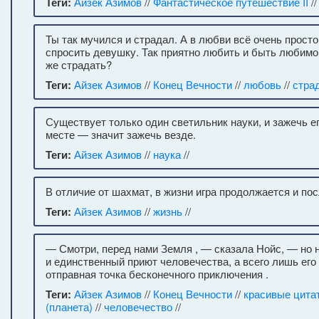
Теги:
Айзек Азимов
//
Фантастическое путешествие II
/
Ты так мучился и страдал. А в любви всё очень просто
спросить девушку. Так приятно любить и быть любимо
же страдать?
Теги:
Айзек Азимов
//
Конец Вечности
//
любовь
//
стра
Существует только один светильник науки, и зажечь е
месте — значит зажечь везде.
Теги:
Айзек Азимов
//
наука
//
В отличие от шахмат, в жизни игра продолжается и пос
Теги:
Айзек Азимов
//
жизнь
//
— Смотри, перед нами Земля , — сказала Нойс, — но 
и единственный приют человечества, а всего лишь его
отправная точка бесконечного приключения .
Теги:
Айзек Азимов
//
Конец Вечности
//
красивые цита
(планета)
//
человечество
//