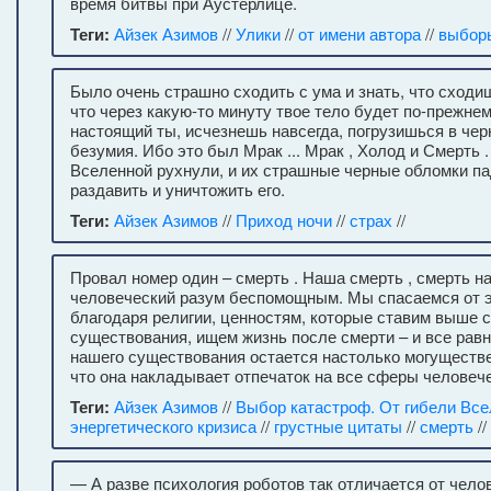
время битвы при Аустерлице.
Теги:
Айзек Азимов
//
Улики
//
от имени автора
//
выбор
Было очень страшно сходить с ума и знать, что сходишь
что через какую-то минуту твое тело будет по-прежнем
настоящий ты, исчезнешь навсегда, погрузишься в че
безумия. Ибо это был Мрак ... Мрак , Холод и Смерть 
Вселенной рухнули, и их страшные черные обломки па
раздавить и уничтожить его.
Теги:
Айзек Азимов
//
Приход ночи
//
страх
//
Провал номер один – смерть . Наша смерть , смерть н
человеческий разум беспомощным. Мы спасаемся от 
благодаря религии, ценностям, которые ставим выше 
существования, ищем жизнь после смерти – и все равн
нашего существования остается настолько могуществ
что она накладывает отпечаток на все сферы человече
Теги:
Айзек Азимов
//
Выбор катастроф. От гибели Все
энергетического кризиса
//
грустные цитаты
//
смерть
//
— А разве психология роботов так отличается от чел