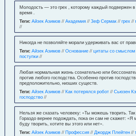
Молодость — это грех , которому каждый подвержен в
время .
Теги:
Айзек Азимов
//
Академия
//
Зеф Сермак
//
грех
//
//
Никогда не позволяйте морали удерживать вас от прав
Теги:
Айзек Азимов
//
Основание
//
цитаты со смыслом
поступки
//
Любая нормальная жизнь сознательно или бессознате
против любого господства. Особенно против господств
предположительно, низших существ.
Теги:
Айзек Азимов
//
Как потерялся робот
//
Сьюзен К
господство
//
Нельзя же сказать человеку: «Ты можешь творить. Так 
Гораздо вернее подождать, пока он сам не скажет: «Я м
буду творить, хотите вы этого или нет».
Теги:
Айзек Азимов
//
Профессия
//
Джордж Плейтен
//