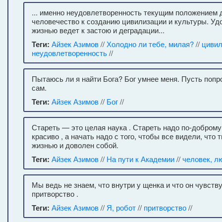
... именно неудовлетворенность текущим положением 
человечество к созданию цивилизации и культуры. Уд
жизнью ведет к застою и деградации...
Теги:
Айзек Азимов
//
Холодно ли тебе, милая?
//
цивил
неудовлетворенность
//
Пытаюсь ли я найти Бога? Бог умнее меня. Пусть попр
сам.
Теги:
Айзек Азимов
//
Бог
//
Стареть — это целая наука . Стареть надо по-доброму
красиво , а начать надо с того, чтобы все видели, чт
жизнью и доволен собой.
Теги:
Айзек Азимов
//
На пути к Академии
//
человек, л
Мы ведь не знаем, что внутри у щенка и что он чувств
притворство .
Теги:
Айзек Азимов
//
Я, робот
//
притворство
//