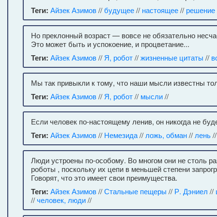
Теги:
Айзек Азимов
//
будущее
//
настоящее
//
решение
Но преклонный возраст — вовсе не обязательно несча
Это может быть и успокоение, и процветание...
Теги:
Айзек Азимов
//
Я, робот
//
жизненные цитаты
//
в
Мы так привыкли к тому, что наши мысли известны т
Теги:
Айзек Азимов
//
Я, робот
//
мысли
//
Если человек по-настоящему ленив, он никогда не буде
Теги:
Айзек Азимов
//
Немезида
//
ложь, обман
//
лень
//
Люди устроены по-особому. Во многом они не столь ра
роботы , поскольку их цепи в меньшей степени запро
Говорят, что это имеет свои преимущества.
Теги:
Айзек Азимов
//
Стальные пещеры
//
Р. Дэниел
//
//
человек, люди
//