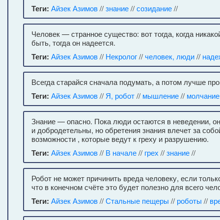
Теги:
Айзек Азимов
//
знание
//
созидание
//
Человек — странное существо: вот тогда, когда никак
быть, тогда он надеется.
Теги:
Айзек Азимов
//
Некролог
//
человек, люди
//
наде
Всегда старайся сначала подумать, а потом лучше пр
Теги:
Айзек Азимов
//
Я, робот
//
мышление
//
молчание
Знание — опасно. Пока люди остаются в неведении, о
и добродетельны, но обретения знания влечет за собо
возможности , которые ведут к греху и разрушению.
Теги:
Айзек Азимов
//
В начале
//
грех
//
знание
//
Робот не может причинить вреда человеку, если только
что в конечном счёте это будет полезно для всего чел
Теги:
Айзек Азимов
//
Стальные пещеры
//
роботы
//
вр