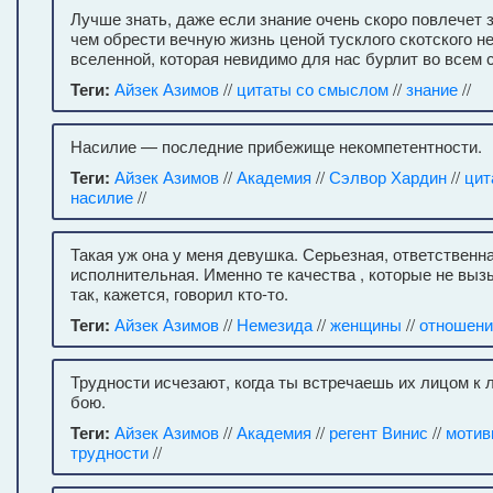
Лучше знать, даже если знание очень скоро повлечет з
чем обрести вечную жизнь ценой тусклого скотского н
вселенной, которая невидимо для нас бурлит во всем
Теги:
Айзек Азимов
//
цитаты со смыслом
//
знание
//
Насилие — последние прибежище некомпетентности.
Теги:
Айзек Азимов
//
Академия
//
Сэлвор Хардин
//
цит
насилие
//
Такая уж она у меня девушка. Серьезная, ответственна
исполнительная. Именно те качества , которые не вы
так, кажется, говорил кто-то.
Теги:
Айзек Азимов
//
Немезида
//
женщины
//
отношени
Трудности исчезают, когда ты встречаешь их лицом к 
бою.
Теги:
Айзек Азимов
//
Академия
//
регент Винис
//
мотив
трудности
//