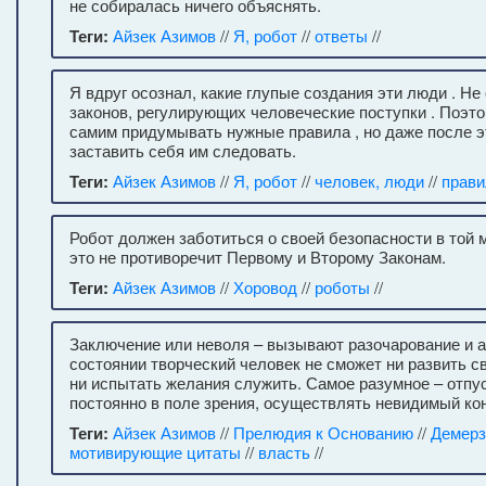
не собиралась ничего объяснять.
Теги:
Айзек Азимов
//
Я, робот
//
ответы
//
Я вдруг осознал, какие глупые создания эти люди . Н
законов, регулирующих человеческие поступки . Поэ
самим придумывать нужные правила , но даже после эт
заставить себя им следовать.
Теги:
Айзек Азимов
//
Я, робот
//
человек, люди
//
прави
Робот должен заботиться о своей безопасности в той м
это не противоречит Первому и Второму Законам.
Теги:
Айзек Азимов
//
Хоровод
//
роботы
//
Заключение или неволя – вызывают разочарование и а
состоянии творческий человек не сможет ни развить св
ни испытать желания служить. Самое разумное – отпус
постоянно в поле зрения, осуществлять невидимый кон
Теги:
Айзек Азимов
//
Прелюдия к Основанию
//
Демерз
мотивирующие цитаты
//
власть
//