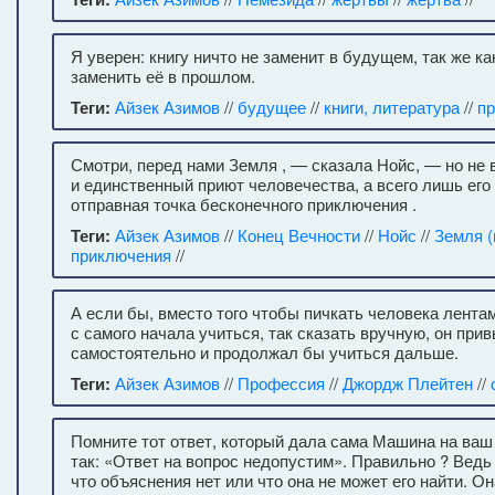
Я уверен: книгу ничто не заменит в будущем, так же ка
заменить её в прошлом.
Теги:
Айзек Азимов
//
будущее
//
книги, литература
//
п
Смотри, перед нами Земля , — сказала Нойс, — но не
и единственный приют человечества, а всего лишь его
отправная точка бесконечного приключения .
Теги:
Айзек Азимов
//
Конец Вечности
//
Нойс
//
Земля (
приключения
//
А если бы, вместо того чтобы пичкать человека лентам
с самого начала учиться, так сказать вручную, он при
самостоятельно и продолжал бы учиться дальше.
Теги:
Айзек Азимов
//
Профессия
//
Джордж Плейтен
//
Помните тот ответ, который дала сама Машина на ваш
так: «Ответ на вопрос недопустим». Правильно ? Ведь
что объяснения нет или что она не может его найти. О