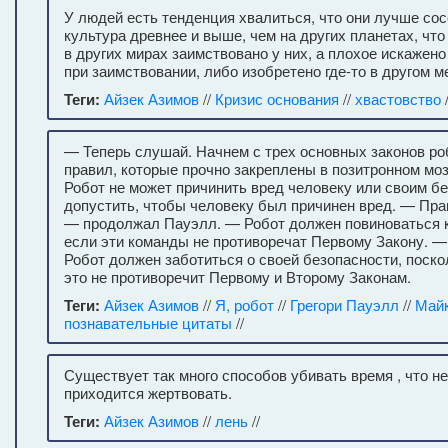
У людей есть тенденция хвалиться, что они лучше сос
культура древнее и выше, чем на других планетах, чт
в других мирах заимствовано у них, а плохое искажено
при заимствовании, либо изобретено где-то в другом м
Теги:
Айзек Азимов
//
Кризис основания
//
хвастовство
/
— Теперь слушай. Начнем с трех основных законов ро
правил, которые прочно закреплены в позитронном мозг
Робот не может причинить вред человеку или своим б
допустить, чтобы человеку был причинен вред. — Пра
— продолжал Пауэлл. — Робот должен повиноваться к
если эти команды не противоречат Первому Закону. —
Робот должен заботиться о своей безопасности, поско
это не противоречит Первому и Второму Законам.
Теги:
Айзек Азимов
//
Я, робот
//
Грегори Пауэлл
//
Майк
познавательные цитаты
//
Существует так много способов убивать время , что н
приходится жертвовать.
Теги:
Айзек Азимов
//
лень
//