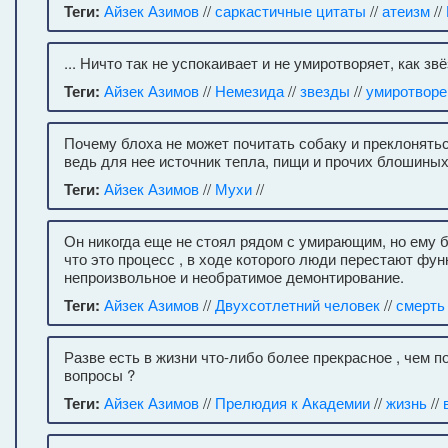
Теги:
Айзек Азимов
//
саркастичные цитаты
//
атеизм
//
... Ничто так не успокаивает и не умиротворяет, как зв
Теги:
Айзек Азимов
//
Немезида
//
звезды
//
умиротворе
Почему блоха не может почитать собаку и преклонять
ведь для нее источник тепла, пищи и прочих блошиных
Теги:
Айзек Азимов
//
Мухи
//
Он никогда еще не стоял рядом с умирающим, но ему 
что это процесс , в ходе которого люди перестают фу
непроизвольное и необратимое демонтирование.
Теги:
Айзек Азимов
//
Двухсотлетний человек
//
смерть
Разве есть в жизни что-либо более прекрасное , чем п
вопросы ?
Теги:
Айзек Азимов
//
Прелюдия к Академии
//
жизнь
//