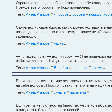
Огромная разница . — Она позволила себе холодно у
Прежде всего, роботы глубоко порядочны.
Теги:
Айзек Азимов
//
Я, робот
//
роботы
//
порядочност
Самая волнующая фраза, какую можно услышать в нау
возвещающая о новых открытиях, — вовсе не «Эврика!
забавно...».
Теги:
Айзек Азимов
//
наука
//
— Пятьдесят лет — долгий срок . — Я не придумал ни
избитой фразы. — Ничуть, если это ваше прошлое , — 
Теги:
Айзек Азимов
//
Я, робот
//
прошлое
//
время
//
Если врач скажет, что мне осталось жить пять минут, 
на себе волосы . Просто я стану печатать на машинке
Теги:
Айзек Азимов
//
смерть
//
писатели
//
Если бы из неприятностей было так же легко выбраться
в них, жизнь была бы просто песней.