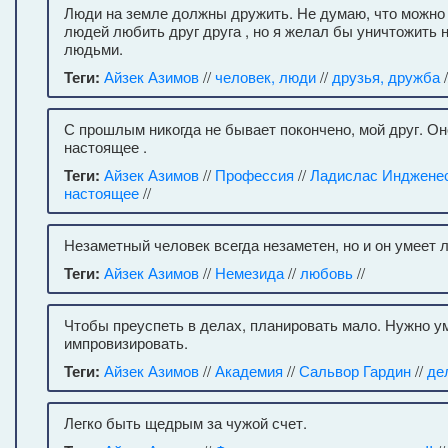
Люди на земле должны дружить. Не думаю, что можно 
людей любить друг друга , но я желал бы уничтожить
людьми.
Теги:
Айзек Азимов
//
человек, люди
//
друзья, дружба
/
С прошлым никогда не бывает покончено, мой друг. О
настоящее .
Теги:
Айзек Азимов
//
Профессия
//
Ладислас Инджене
настоящее
//
Незаметный человек всегда незаметен, но и он умеет 
Теги:
Айзек Азимов
//
Немезида
//
любовь
//
Чтобы преуспеть в делах, планировать мало. Нужно у
импровизировать.
Теги:
Айзек Азимов
//
Академия
//
Сальвор Гардин
//
де
Легко быть щедрым за чужой счет.