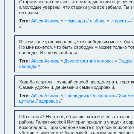
Старики всегда считают, что молодые люди еще ничего
а молодые уверены, что старики уже все забыли. Ты зн
не правы.
Теги:
Айзек Азимов
//
Немезида
//
любовь
//
старость
//
//
В этом зале утверждалось, что свободным может быть
Но мне кажется, что быть свободным может только тот
свободы. И я хочу свободы.
Теги:
Айзек Азимов
//
Двухсотлетний человек
//
Эндрю 
свобода
//
Ходьба пешком – лучший способ преодолевать коротк
Самый удобный, дешевый и самый здоровый.
Теги:
Айзек Азимов
//
Прелюдия к Основанию
//
Хьюмм
цитаты
//
здоровье
//
Объяснить? Ну что ж, объясню, хотя и очень странно
районы Галактической Империи пришли в упадок и вар
возобладало, Гэри Селдон вместе с группой психолого
убежище, именуемое Академией, в самом ядре дикарс