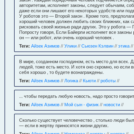
авторитетам, исполняет законы, следует обычаям, соб
даже если они лишают его некоторых удобств или под
У роботов это — Второй закон . Кроме того, предполаг
хороший человек должен любить своих ближних, как с
рисковать своей жизнью ради других. Это у робота — 
Попросту говоря, Если Байерли исполняет все законы 
он — или робот, или очень хороший человек .
Теги:
Айзек Азимов
//
Улики
//
Сьюзен Кэлвин
//
этика
//
В мире, созданном господином, есть место для всех. 
людей, тоже есть место. И хотя оно скромно, но если 
себя хорошо , то будете вознаграждены.
Теги:
Айзек Азимов
//
Логика
//
Кьюти
//
роботы
//
... чтобы передать любую новость, надо просто говори
Теги:
Айзек Азимов
//
Мой сын - физик
//
новости
//
Сколько существует человечество , столько люди был
— если в жертву приносятся жизни других.
Теги:
Айзек Азимов
//
Немезида
//
жертвы
//
жертва
//