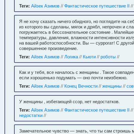
Теги:
Айзек Азимов
//
Фантастическое путешествие II
/
Я не хочу сказать ничего обидного, но поглядите на се
из которого вы сделаны, мягок и дрябл, непрочен и сл
погружаетесь в бессознательное состояние . Малейше
температуры, давления, влажности интенсивности изл
на вашей работоспособности. Вы — суррогат! С друго
совершенное произведение.
Теги:
Айзек Азимов
//
Логика
//
Кьюти
//
роботы
//
Как и у тебя, все началось с женщины . Такое совпаде
если хорошенько подумать — оно почти неизбежно.
Теги:
Айзек Азимов
//
Конец Вечности
//
женщины
//
сов
У женщины , избегающей ссор, нет недостатков.
Теги:
Айзек Азимов
//
Фантастическое путешествие II
/
недостатки
//
Замечательное чувство — знать, что ты сам строишь 