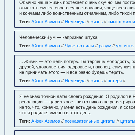
Обычно наша жизнь протекает очень скучно, мы пост
отыскать смысл своего существования, чаще всего ни
и кончаем либо воинственным отчаянием, либо тихой 
Теги:
Айзек Азимов
//
Немезида
//
жизнь
//
смысл жизни
Человеческий ум — капризная штука.
Теги:
Айзек Азимов
//
Чувство силы
//
разум
//
ум, инте
... Жизнь — это цепь потерь. Ты теряешь молодость, 
друзей, удовольствия, здоровье и, наконец, саму жизн
не принимать этого — и все равно будешь терять.
Теги:
Айзек Азимов
//
Немезида
//
жизнь
//
потеря
//
Я не знаю точной даты своего рождения. Я родился в 
революции — царил хаос , никто никого не регистриров
на то, что, конечно, у меня есть день рождения, я совс
что я родился именно в этот день.
Теги:
Айзек Азимов
//
познавательные цитаты
//
цитаты