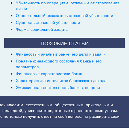
Убыточность по операциям, отличным от страхования
жизни
Относительный показатель страховой убыточности
Сущность страховой убыточности
Формы социальной защиты
ПОХОЖИЕ СТАТЬИ
Финансовый анализ в банке, его цели и задачи
Понятие финансового состояния банка и его
параметров
Финансовые характеристики банка
Характеристика источников банковского дохода
Эмиссионная деятельность банков, ее цели
 техническим, естественным, общественным, прикладным и
 колледжей, университетов, которые с радостью помогут вам.
о не только получить ответ на свой вопрос, но расширить свои