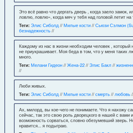
Это всё равно что дергать дверь , когда заело замок, 
ловлю, ловлю», когда мяч у тебя над головой летит на
Теги:
Элис Сиболд
//
Милые кости
//
Сьюзи Сэлмон (Su
безнадежность
//
Каждому из нас в жизни необходим человек , который н
не приукрашивает. Моя беда в том, что у меня таких 
много.
Теги:
Мелани Гидеон
//
Жена-22
//
Элис Бакл
//
жизненн
//
Люби живых.
Теги:
Элис Сиболд
//
Милые кости
//
смерть
//
любовь
/
Ах, милорд, вы кое-чего не понимаете. Что я нахожу 
сейчас, так это свою роль дворецкого в нашей с вами и
возможность сорваться, словно обезумевший зверь. Н
нравится... я подыграю.