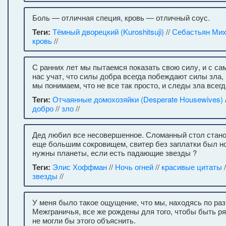
Боль — отличная специя, кровь — отличный соус.
Теги:
Тёмный дворецкий (Kuroshitsuji)
//
Себастьян Ми
кровь
//
С ранних лет мы пытаемся показать свою силу, и с са
нас учат, что силы добра всегда побеждают силы зла, 
мы понимаем, что не все так просто, и следы зла всегд
Теги:
Отчаянные домохозяйки (Desperate Housewives)
добро
//
зло
//
Дед любил все несовершенное. Сломанный стол стан
еще большим сокровищем, свитер без заплатки был но
нужны планеты, если есть падающие звезды ?
Теги:
Элис Хоффман
//
Ночь огней
//
красивые цитаты
/
звезды
//
У меня было такое ощущение, что мы, находясь по ра
Межграничья, все же рождены для того, чтобы быть ря
не могли бы этого объяснить.