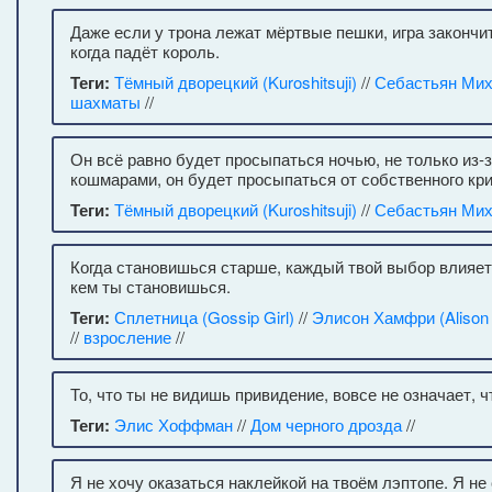
Даже если у трона лежат мёртвые пешки, игра закончит
когда падёт король.
Теги:
Тёмный дворецкий (Kuroshitsuji)
//
Себастьян Ми
шахматы
//
Он всё равно будет просыпаться ночью, не только из-
кошмарами, он будет просыпаться от собственного кри
Теги:
Тёмный дворецкий (Kuroshitsuji)
//
Себастьян Ми
Когда становишься старше, каждый твой выбор влияет 
кем ты становишься.
Теги:
Сплетница (Gossip Girl)
//
Элисон Хамфри (Alison
//
взросление
//
То, что ты не видишь привидение, вовсе не означает, чт
Теги:
Элис Хоффман
//
Дом черного дрозда
//
Я не хочу оказаться наклейкой на твоём лэптопе. Я не