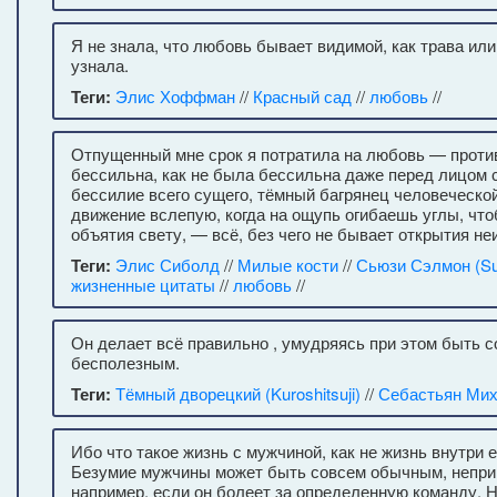
Я не знала, что любовь бывает видимой, как трава или 
узнала.
Теги:
Элис Хоффман
//
Красный сад
//
любовь
//
Отпущенный мне срок я потратила на любовь — против
бессильна, как не была бессильна даже перед лицом 
бессилие всего сущего, тёмный багрянец человеческо
движение вслепую, когда на ощупь огибаешь углы, чт
объятия свету, — всё, без чего не бывает открытия не
Теги:
Элис Сиболд
//
Милые кости
//
Сьюзи Сэлмон (Su
жизненные цитаты
//
любовь
//
Он делает всё правильно , умудряясь при этом быть 
бесполезным.
Теги:
Тёмный дворецкий (Kuroshitsuji)
//
Себастьян Ми
Ибо что такое жизнь с мужчиной, как не жизнь внутри 
Безумие мужчины может быть совсем обычным, непр
например, если он болеет за определенную команду. 