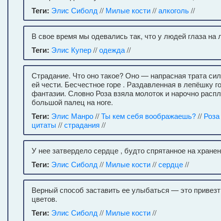
Теги:
Элис Сиболд
//
Милые кости
//
алкоголь
//
В свое время мы одевались так, что у людей глаза на 
Теги:
Элис Купер
//
одежда
//
Страдание. Что оно такое? Оно — напрасная трата сил
ей чести. Бесчестное горе . Раздавленная в лепёшку г
фантазии. Словно Роза взяла молоток и нарочно рас
большой палец на ноге.
Теги:
Элис Манро
//
Ты кем себя воображаешь?
//
Роза
цитаты
//
страдания
//
У нее затвердело сердце , будто спрятанное на хранен
Теги:
Элис Сиболд
//
Милые кости
//
сердце
//
Верный способ заставить ее улыбаться — это привезт
цветов.
Теги:
Элис Сиболд
//
Милые кости
//