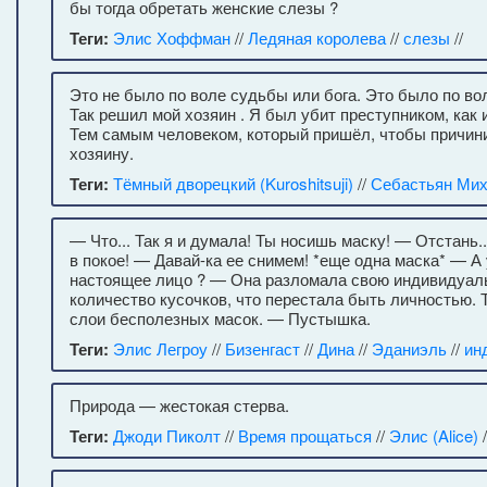
бы тогда обретать женские слезы ?
Теги:
Элис Хоффман
//
Ледяная королева
//
слезы
//
Это не было по воле судьбы или бога. Это было по вол
Так решил мой хозяин . Я был убит преступником, как 
Тем самым человеком, который пришёл, чтобы причин
хозяину.
Теги:
Тёмный дворецкий (Kuroshitsuji)
//
Себастьян Ми
— Что... Так я и думала! Ты носишь маску! — Отстань..
в покое! — Давай-ка ее снимем! *еще одна маска* — А
настоящее лицо ? — Она разломала свою индивидуаль
количество кусочков, что перестала быть личностью. 
слои бесполезных масок. — Пустышка.
Теги:
Элис Легроу
//
Бизенгаст
//
Дина
//
Эданиэль
//
ин
Природа — жестокая стерва.
Теги:
Джоди Пиколт
//
Время прощаться
//
Элис (Alice)
/