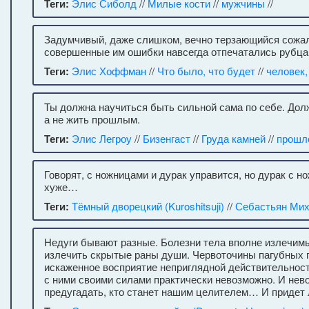
Теги:
Элис Сиболд
//
Милые кости
//
мужчины
//
Задумчивый, даже слишком, вечно терзающийся сожа
совершенные им ошибки навсегда отпечатались рубцам
Теги:
Элис Хоффман
//
Что было, что будет
//
человек
Ты должна научиться быть сильной сама по себе. Дол
а не жить прошлым.
Теги:
Элис Легроу
//
Бизенгаст
//
Груда камней
//
прошл
Говорят, с ножницами и дурак управится, но дурак с н
хуже…
Теги:
Тёмный дворецкий (Kuroshitsuji)
//
Себастьян Ми
Недуги бывают разные. Болезни тела вполне излечимы
излечить скрытые раны души. Червоточины пагубных 
искаженное восприятие неприглядной действительнос
с ними своими силами практически невозможно. И нев
предугадать, кто станет нашим целителем… И придет 