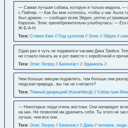
— Самая лучшая собака, которую я только видела, —
с Пайпер. — Как бы мне хотелось, чтобы у нас была т
был дракон, — сообщил всем Эйден, уютно устроивши
Каролин. Элис пренебрежительно улыбнулась: — Его 
Ж-Б-А-Н.
Теги:
Стивен Кинг
//
Под куполом
//
Элис
//
Эйден
//
сме
Один раз я чуть не подавился часами Дика Трейси. Теп
не стоило пихать их в рот вместе с коробочкой и прочи
Теги:
Элис Легроу
//
Бизенгаст
//
Эданиэль
//
Чем больше эмоции подавлять, тем больше они разгор
людская природа , вы так не считаете?
Теги:
Тёмный дворецкий (Kuroshitsuji)
//
Себастьян Ми
— Некоторые люди очень жестоки. Они ненавидят всяко
на них. Не позволяй им дразнить себя. Ты этого не за
лучше, чем все они.
Теги:
Элис Легроу
//
Бизенгаст
//
Дина
//
человек, люди