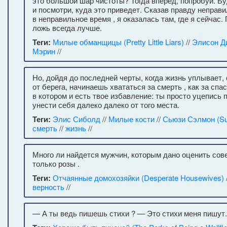
это большой шар чистоты? Тогда вперед, попробуй. Бу
и посмотри, куда это приведет. Сказав правду неправ
в неправильное время , я оказалась там, где я сейчас.
ложь всегда лучше.
Теги:
Милые обманщицы (Pretty Little Liars)
//
Элисон Д
Мэрин
//
Но, дойдя до последней черты, когда жизнь уплывает,
от берега, начинаешь хвататься за смерть , как за спа
в котором и есть твое избавление: ты просто уцепись 
унести себя далеко далеко от того места.
Теги:
Элис Сиболд
//
Милые кости
//
Сьюзи Сэлмон (Su
смерть
//
жизнь
//
Много ли найдется мужчин, которым дано оценить сов
только розы .
Теги:
Отчаянные домохозяйки (Desperate Housewives)
верность
//
— А ты ведь пишешь стихи ? — Это стихи меня пишут.