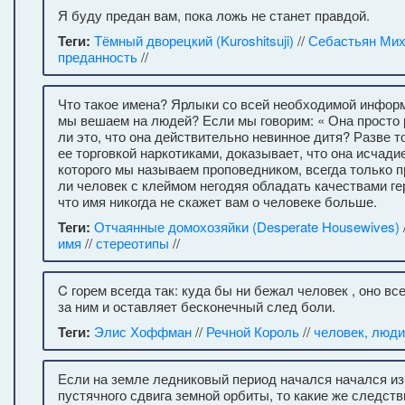
Я буду предан вам, пока ложь не станет правдой.
Теги:
Тёмный дворецкий (Kuroshitsuji)
//
Себастьян Ми
преданность
//
Что такое имена? Ярлыки со всей необходимой инфор
мы вешаем на людей? Если мы говорим: « Она просто 
ли это, что она действительно невинное дитя? Разве т
ее торговкой наркотиками, доказывает, что она исчадие
которого мы называем проповедником, всегда только 
ли человек с клеймом негодяя обладать качествами ге
что имя никогда не скажет вам о человеке больше.
Теги:
Отчаянные домохозяйки (Desperate Housewives)
имя
//
стереотипы
//
C горем всегда так: куда бы ни бежал человек , оно в
за ним и оставляет бесконечный след боли.
Теги:
Элис Хоффман
//
Речной Король
//
человек, люди
Если на земле ледниковый период начался начался из-
пустячного сдвига земной орбиты, то какие же следс