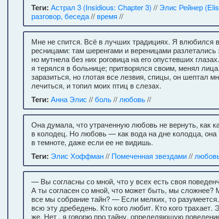
Теги:
Астрал 3 (Insidious: Chapter 3)
//
Элис Рейнер (Elis
разговор, беседа
//
время
//
Мне не спится. Всё в лучших традициях. Я влюбился в
ресницами: там шеренгами и вереницами разлетались 
но мутнела без них роговица на его опустевших глазах
я терялся в больнице; притворялся своим, менял лица.
заразиться, но глотая все лезвия, спицы, он шептал мн
лечиться, и топил моих птиц в слезах.
Теги:
Анна Элис
//
боль
//
любовь
//
Она думала, что утраченную любовь не вернуть, как 
в колодец. Но любовь — как вода на дне колодца, она
в темноте, даже если ее не видишь.
Теги:
Элис Хоффман
//
Помеченная звездами
//
любов
— Вы согласны со мной, что у всех есть своя поведен
А ты согласен со мной, что может быть, мы сложнее? 
все мы собрание тайн? — Если мелких, то разумеется.
всю эту дребедень. Кто кого любит. Кто кого трахает. Э
же. Нет , я говорю про тайну, определяющую поведение