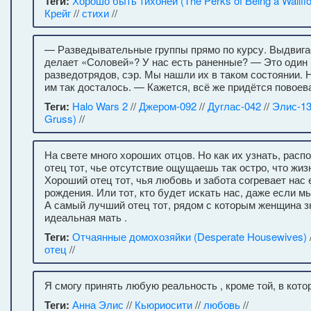
Теги:
Хорошо быть тихоней (The Perks of Being a Wallfl
Крейг
//
стихи
//
— Разведывательные группы прямо по курсу. Выдвига
делает «Соловей»? У нас есть раненные? — Это один
разведотрядов, сэр. Мы нашли их в таком состоянии. Н
им так досталось. — Кажется, всё же придётся повоев
Теги:
Halo Wars 2
//
Джером-092
//
Дуглас-042
//
Элис-1
Gruss)
//
На свете много хороших отцов. Но как их узнать, рас
отец тот, чье отсутствие ощущаешь так остро, что жизн
Хороший отец тот, чья любовь и забота согревает нас
рождения. Или тот, кто будет искать нас, даже если м
А самый лучший отец тот, рядом с которым женщина з
идеальная мать .
Теги:
Отчаянные домохозяйки (Desperate Housewives)
отец
//
Я смогу принять любую реальность , кроме той, в кото
Теги:
Анна Элис
//
Кьюриосити
//
любовь
//