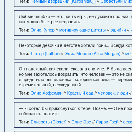
Теги:
Тёмный дворецкий (Kuroshitsuji)
//
Себастьян Ми
Любые ошибки — это часть игры, не думайте про них, 
как можно быстрее исправить.
Теги:
Элис Купер
//
мотивирующие цитаты
//
ошибки
//
Некоторые девочки в детстве хотели пони... Всегда хо
Теги:
Лютер (Luther)
//
Элис Морган (Alice Morgan)
//
ме
Он надежный, как скала, сказала она мне. Я была все
но мне захотелось возразить, что человек — это не ск
я предпочла бы человека , который как река — переме
стремительный, неожиданный.
Теги:
Элис Хоффман
//
Красный сад
//
человек, люди
/
— Я хотел бы прикоснуться к тебе. Позже. — Я не прос
собираюсь платить.
Теги:
Близость (Closer)
//
Элис Эрс
//
Ларри Грей
//
сек