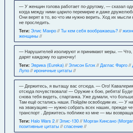
— У женщин голова работает по-другому, — сказал од
когда между ними царило перемирие и даже дружелюби
Они верят в то, во что им нужно верить. Ход их мысли 
не проследить.
Теги:
Элис Манро
//
Ты кем себя воображаешь?
//
жизн
женщины
//
­­­­— Нарушителей изолируют и принимают меры. ­­— Что, 
дарят каждому по щеночку!
Теги:
Эврика (Eureka)
//
Элисон Блэк
//
Даглас Фарго
//
Лупо
//
ироничные цитаты
//
— Держитесь, я вытащу вас отсюда. — Ого! Кавалери
отсюда почувствовала! — Оружие к бою, ребята! Буд
снова тебя видеть, спартанка. Уже думали, что больше
Там ещё остались наши. Пойдём освободим их. — У н
на эвакуацию — нужно собрать всех наших, прежде ч
транспорт . Держитесь поближе ко мне — мы возвращ
Теги:
Halo Wars 2
//
Элис-130
//
Морган Кинсано (Morgan
позитивные цитаты
//
спасение
//