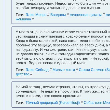
будет недостаточным. Недостаточно большим — и отт
озлобит женщину и лишит её довольства жизнью.
Теги:
Элис Монро
//
Вандалы
//
жизненные цитаты
//
жи
женщина
//
У моего отца на письменном столе стоял стеклянный ш
утопающий в снегу пингвин с красно-белым полосаты
Когда я была маленькой, папа сажал меня к себе на ко
поближе эту вещицу, переворачивал ее вверх дном, а 
на подставку. И мы смотрели, как пингвина укутывают
не давало покоя: пингвин там один-одинешенек, жалко
этой мыслью с отцом, я услышала в ответ: «Не горюй, 
плохо . Ведь он попал в идеальный мир».
Теги:
Элис Сиболд
//
Милые кости
//
Сьюзи Сэлмон (Su
детство
//
На мой взгляд , весьма странно, что вы, контролируя 
со жнецами... Не верите в проклятия. К тому же... то, 
вместе с вами, тоже своего проклятие .
Теги:
Тёмный дворецкий (Kuroshitsuji)
//
Себастьян Ми