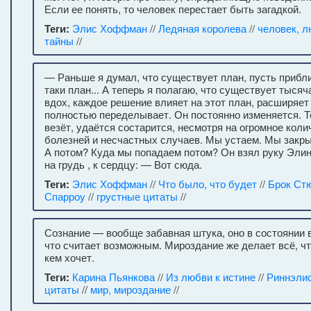
Если ее понять, то человек перестает быть загадкой.
Теги:
Элис Хоффман
//
Ледяная королева
//
человек, 
тайны
//
— Раньше я думал, что существует план, пусть прибли
таки план... А теперь я полагаю, что существует тыся
вдох, каждое решение влияет на этот план, расширяет 
полностью переделывает. Он постоянно изменяется. Те
везёт, удаётся состарится, несмотря на огромное кол
болезней и несчастных случаев. Мы устаем. Мы закры
А потом? Куда мы попадаем потом? Он взял руку Элин
на грудь , к сердцу: — Вот сюда.
Теги:
Элис Хоффман
//
Что было, что будет
//
Брок Ст
Спарроу
//
грустные цитаты
//
Сознание — вообще забавная штука, оно в состоянии в
что считает возможным. Мироздание же делает всё, чт
кем хочет.
Теги:
Карина Пьянкова
//
Из любви к истине
//
Риннэлис
цитаты
//
мир, мироздание
//