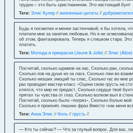
трудно – это быть христианином. Это настоящий бунт .
Теги:
Элис Купер
//
жизненные цитаты
//
доброжелател
Будь я посмелее и менее застенчивой, я бы хотела, 
платили мне за занятия любовью. Но я не осмеливалас
об этом, фантазировала. Теперь я слишком стара. Это
платить.
Теги:
Молода и прекрасна (Jeune & Jolie)
//
Элис (Alice)
Посчитай, сколько шрамов на нас, Сколько ран, скольк
Сколько язв на душе из-за ласк, Сколько лжи во взаи
Сколько низших эмоций ты спас, Сколько гас во мне р
раз проводил мастер-класс «Оцени свою грусть на сто
клялся, что мир не предаст, Сколько сердце твоё бун
прятал ты чувства от глаз, Сколько волком выл в стен
Посчитай, сколько было «погряз», Сколько болью мой
Сколько я произнёс лишних фраз Вместо «как меня в
Теги:
Анна Элис
//
боль
//
грусть
//
— Кто ты сейчас? — Что за глупый вопрос. Для вас, го