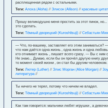
расплющенная рядом с остальными.
Теги:
Алоха (Aloha)
//
Элисон (Allison)
//
красивые цита
Прошу великодушно меня простить за этот пинок, но...
это сделать.
Теги:
Тёмный дворецкий (Kuroshitsuji)
//
Себастьян Ми
— Что, по-вашему, заставляет его этим заниматься? 
что нам даётся одна жизнь , одна жизнь и одна любовь 
кто отнимает жизнь , лишает всего сразу. — Вы с ним
Не знаю... Думаю, если бы он прочёл другую книгу друг
то момент своей жизни , он стал бы другим человеком.
Теги:
Лютер (Luther)
//
Элис Морган (Alice Morgan)
//
Зо
литература
//
Ты ничего не терял, потому что ничем не владел.
Теги:
Тёмный дворецкий (Kuroshitsuji)
//
Себастьян Ми
Как там говорится: мальчики любят игрушки , а девочк