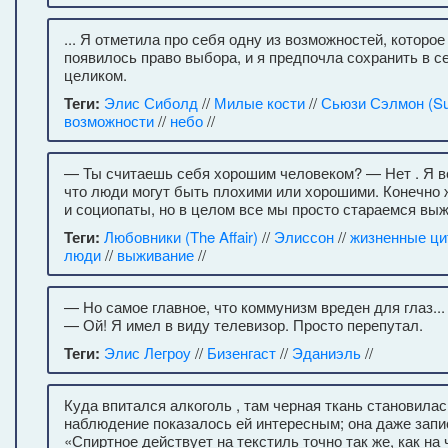
... Я отметила про себя одну из возможностей, которое
появилось право выбора, и я предпочла сохранить в 
целиком.
Теги:
Элис Сиболд
//
Милые кости
//
Сьюзи Сэлмон (Su
возможности
//
небо
//
— Ты считаешь себя хорошим человеком? — Нет . Я во
что люди могут быть плохими или хорошими. Конечно 
и социопаты, но в целом все мы просто стараемся выж
Теги:
Любовники (The Affair)
//
Элиссон
//
жизненные ци
люди
//
выживание
//
— Но самое главное, что коммунизм вреден для глаз..
— Ой! Я имел в виду телевизор. Просто перепутал.
Теги:
Элис Легроу
//
Бизенгаст
//
Эданиэль
//
Куда впитался алкоголь , там черная ткань становилас
наблюдение показалось ей интересным; она даже запи
«Спиртное действует на текстиль точно так же, как на 