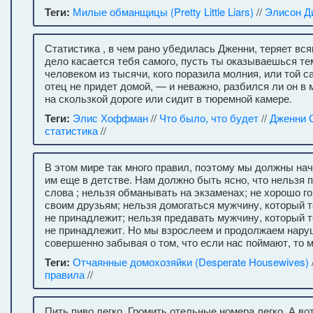
Теги:
Милые обманщицы (Pretty Little Liars)
//
Элисон Д
Статистика , в чем рано убедилась Дженни, теряет вся
дело касается тебя самого, пусть ты оказываешься т
человеком из тысячи, кого поразила молния, или той с
отец не придет домой, — и неважно, разбился ли он в
на скользкой дороге или сидит в тюремной камере.
Теги:
Элис Хоффман
//
Что было, что будет
//
Дженни 
статистика
//
В этом мире так много правил, поэтому мы должны на
им еще в детстве. Нам должно быть ясно, что нельзя 
слова ; нельзя обманывать на экзаменах; не хорошо г
своим друзьям; нельзя домогаться мужчину, который 
не принадлежит; нельзя предавать мужчину, который 
не принадлежит. Но мы взрослеем и продолжаем наруш
совершенно забывая о том, что если нас поймают, то 
Теги:
Отчаянные домохозяйки (Desperate Housewives)
правила
//
Пить пиво легко. Громить отельные номера легко. А во