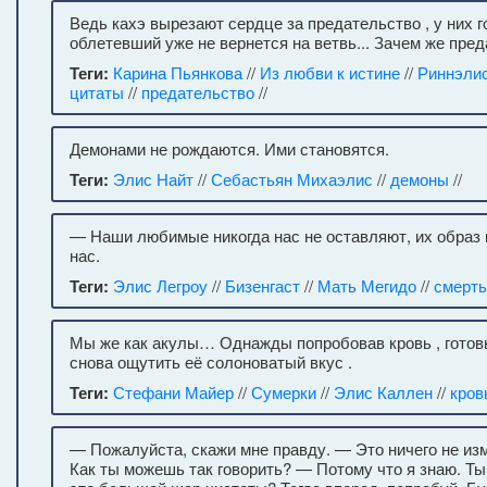
Ведь кахэ вырезают сердце за предательство , у них г
облетевший уже не вернется на ветвь... Зачем же пре
Теги:
Карина Пьянкова
//
Из любви к истине
//
Риннэлис
цитаты
//
предательство
//
Демонами не рождаются. Ими становятся.
Теги:
Элис Найт
//
Себастьян Михаэлис
//
демоны
//
— Наши любимые никогда нас не оставляют, их образ 
нас.
Теги:
Элис Легроу
//
Бизенгаст
//
Мать Мегидо
//
смерть
Мы же как акулы… Однажды попробовав кровь , готовы
снова ощутить её солоноватый вкус .
Теги:
Стефани Майер
//
Сумерки
//
Элис Каллен
//
кров
— Пожалуйста, скажи мне правду. — Это ничего не изм
Как ты можешь так говорить? — Потому что я знаю. Т