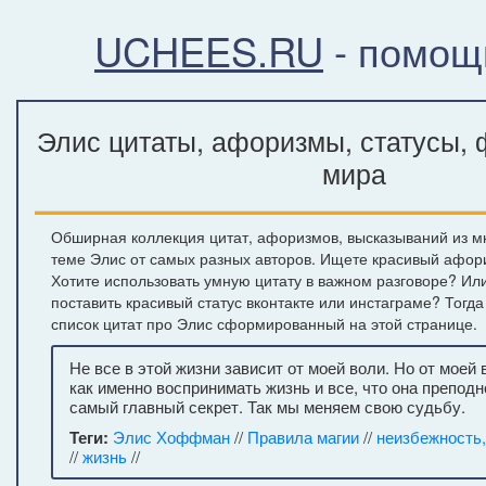
UCHEES.RU
- помощ
Элис цитаты, афоризмы, статусы, 
мира
Обширная коллекция цитат, афоризмов, высказываний из м
теме Элис от самых разных авторов. Ищете красивый афори
Хотите использовать умную цитату в важном разговоре? Ил
поставить красивый статус вконтакте или инстаграме? Тогд
список цитат про Элис сформированный на этой странице.
Не все в этой жизни зависит от моей воли. Но от моей 
как именно воспринимать жизнь и все, что она преподн
самый главный секрет. Так мы меняем свою судьбу.
Теги:
Элис Хоффман
//
Правила магии
//
неизбежность,
//
жизнь
//