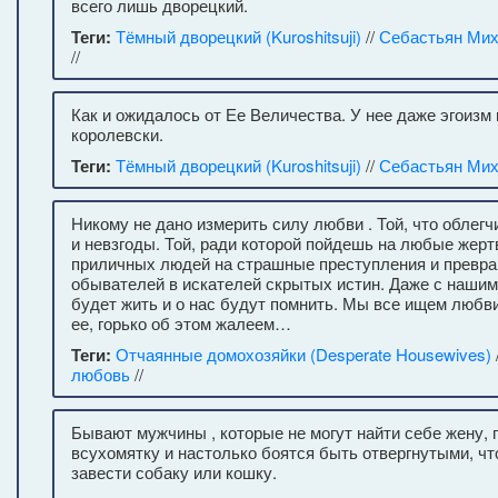
всего лишь дворецкий.
Теги:
Тёмный дворецкий (Kuroshitsuji)
//
Себастьян Ми
//
Как и ожидалось от Ее Величества. У нее даже эгоизм
королевски.
Теги:
Тёмный дворецкий (Kuroshitsuji)
//
Себастьян Ми
Никому не дано измерить силу любви . Той, что облег
и невзгоды. Той, ради которой пойдешь на любые жертв
приличных людей на страшные преступления и превр
обывателей в искателей скрытых истин. Даже с наши
будет жить и о нас будут помнить. Мы все ищем любви
ее, горько об этом жалеем…
Теги:
Отчаянные домохозяйки (Desperate Housewives)
любовь
//
Бывают мужчины , которые не могут найти себе жену, 
всухомятку и настолько боятся быть отвергнутыми, ч
завести собаку или кошку.