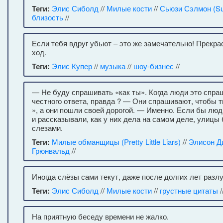
Теги:
Элис Сиболд
//
Милые кости
//
Сьюзи Сэлмон (Su
близость
//
Если тебя вдруг убьют – это же замечательно! Прекр
ход.
Теги:
Элис Купер
//
музыка
//
шоу-бизнес
//
— Не буду спрашивать «как ты». Когда люди это спра
честного ответа, правда ? — Они спрашивают, чтобы т
», а они пошли своей дорогой. — Именно. Если бы лю
и рассказывали, как у них дела на самом деле, улицы
слезами.
Теги:
Милые обманщицы (Pretty Little Liars)
//
Элисон Д
Грюнвальд
//
Иногда слёзы сами текут, даже после долгих лет разлу
Теги:
Элис Сиболд
//
Милые кости
//
грустные цитаты
/
На приятную беседу времени не жалко.