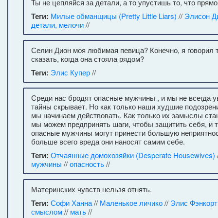
Ты не цепляйся за детали, а то упустишь то, что прямо
Теги:
Милые обманщицы (Pretty Little Liars)
//
Элисон Д
детали, мелочи
//
Селин Дион моя любимая певица? Конечно, я говорил т
сказать, когда она стояла рядом?
Теги:
Элис Купер
//
Среди нас бродят опасные мужчины , и мы не всегда ув
тайны скрывает. Но как только наши худшие подозрен
мы начинаем действовать. Как только их замыслы ста
мы можем предпринять шаги, чтобы защитить себя, и те
опасные мужчины могут принести большую неприятност
больше всего вреда они наносят самим себе.
Теги:
Отчаянные домохозяйки (Desperate Housewives)
мужчины
//
опасность
//
Материнских чувств нельзя отнять.
Теги:
Софи Ханна
//
Маленькое личико
//
Элис Фэнкорт
смыслом
//
мать
//