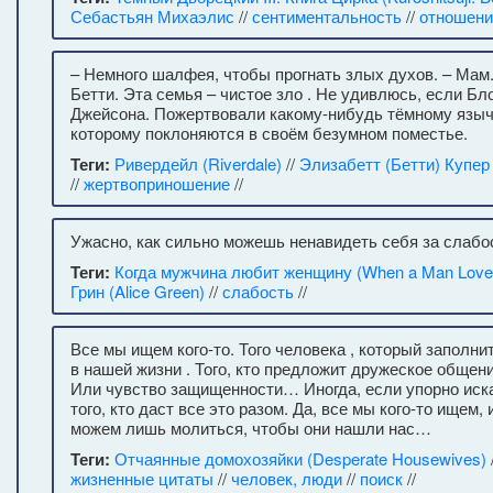
Себастьян Михаэлис
//
сентиментальность
//
отношени
– Немного шалфея, чтобы прогнать злых духов. – Мам..
Бетти. Эта семья – чистое зло . Не удивлюсь, если Б
Джейсона. Пожертвовали какому-нибудь тёмному языч
которому поклоняются в своём безумном поместье.
Теги:
Ривердейл (Riverdale)
//
Элизабетт (Бетти) Купер
//
жертвоприношение
//
Ужасно, как сильно можешь ненавидеть себя за слабос
Теги:
Когда мужчина любит женщину (When a Man Lov
Грин (Alice Green)
//
слабость
//
Все мы ищем кого-то. Того человека , который заполни
в нашей жизни . Того, кто предложит дружеское общ
Или чувство защищенности… Иногда, если упорно иска
того, кто даст все это разом. Да, все мы кого-то ищем, 
можем лишь молиться, чтобы они нашли нас…
Теги:
Отчаянные домохозяйки (Desperate Housewives)
жизненные цитаты
//
человек, люди
//
поиск
//