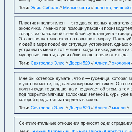
Теги:
Элис Сиболд
//
Милые кости
//
полнота, лишний 
Пластик и полиэтилен — это два основных двигателя 
экономики. Именно при помощи упаковки производите
товары из банальной съедобной субстанции в «товар-
Это позволяет многократно повышать маржу. Пожалуй
людей в мире подобная ситуация устраивает, однако 
устраивать меня в тот момент, когда я выкидывала из
мусорные пакеты, а уши обжигающе горели от стыда.
Теги:
Святослав Элис
//
Двери 520
//
Алиса
//
экология
Мне бы хотелось думать , что я — гусеница, которая з
в уютном месте, под самым жирным листиком. Она не 
ползти куда-то дальше, да и не думает об этом, а тем
под покрытой мягкими волосками зелёной шкуры уже 
которой предстоит затвердеть в кокон.
Теги:
Святослав Элис
//
Двери 520
//
Алиса
//
мысли
//
Сентиментальные отношения приносят одни страдания
Теги:
Темный Дворецкий III: Книга Цирка (Kuroshitsuji: B