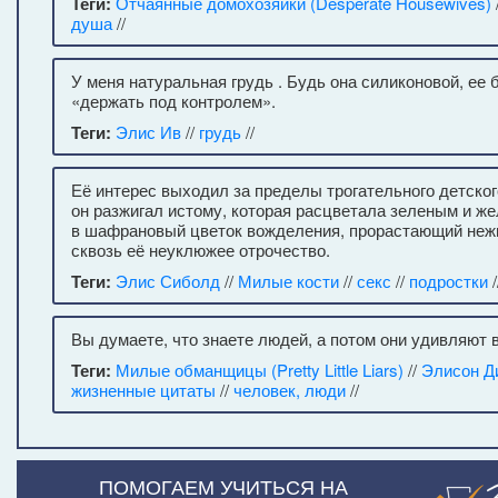
Теги:
Отчаянные домохозяйки (Desperate Housewives)
душа
//
У меня натуральная грудь . Будь она силиконовой, ее
«держать под контролем».
Теги:
Элис Ив
//
грудь
//
Её интерес выходил за пределы трогательного детског
он разжигал истому, которая расцветала зеленым и ж
в шафрановый цветок вожделения, прорастающий неж
сквозь её неуклюжее отрочество.
Теги:
Элис Сиболд
//
Милые кости
//
секс
//
подростки
/
Вы думаете, что знаете людей, а потом они удивляют в
Теги:
Милые обманщицы (Pretty Little Liars)
//
Элисон Д
жизненные цитаты
//
человек, люди
//
ПОМОГАЕМ УЧИТЬСЯ НА