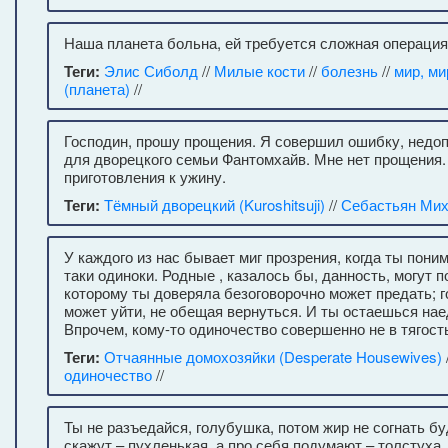
Наша планета больна, ей требуется сложная операция
Теги:
Элис Сиболд
//
Милые кости
//
болезнь
//
мир, м
(планета)
//
Господин, прошу прощения. Я совершил ошибку, недо
для дворецкого семьи Фантомхайв. Мне нет прощения.
приготовления к ужину.
Теги:
Тёмный дворецкий (Kuroshitsuji)
//
Себастьян Ми
У каждого из нас бывает миг прозрения, когда ты пони
таки одиноки. Родные , казалось бы, данность, могут по
которому ты доверяла безоговорочно может предать; 
может уйти, не обещая вернуться. И ты остаешься нае
Впрочем, кому-то одиночество совершенно не в тягост
Теги:
Отчаянные домохозяйки (Desperate Housewives)
одиночество
//
Ты не разъедайся, голубушка, потом жир не согнать б
скажут – пухленькая, а про себя подумают – толстуха.